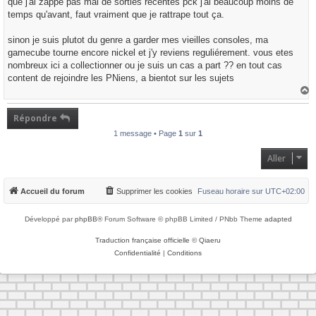
que j'ai zappé pas mal de sorties recentes pck j'ai beaucoup moins de
temps qu'avant, faut vraiment que je rattrape tout ça.
sinon je suis plutot du genre a garder mes vieilles consoles, ma
gamecube tourne encore nickel et j'y reviens reguliérement. vous etes
nombreux ici a collectionner ou je suis un cas a part ?? en tout cas
content de rejoindre les PNiens, a bientot sur les sujets
a
u
t
Répondre
1 message • Page
1
sur
1
Aller
Accueil du forum
Supprimer les cookies
Fuseau horaire sur
UTC+02:00
Développé par
phpBB
® Forum Software © phpBB Limited / PNbb Theme
adapted
Traduction française officielle
©
Qiaeru
Confidentialité
|
Conditions