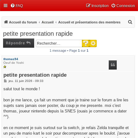
FAQ
Inscription
Connexion
R
Accueil du forum
Accueil
Accueil et présentations des membres
e
petite presentation rapide
c
Recherche avancée
Répondre
h
Rechercher
1 message • Page
1
sur
1
e
r
thomas94
Oeuf de Yoshi
c
h
petite presentation rapide
M
jeu. 11 juin 2026 - 09:33
e
e
s
salut tout le monde !
r
s
a
g
bon je me lance, ça fait un moment que je traine sur le forum a lire les
e
sujets sans jamais oser poster, du coup je me presente. moi c'est
thomas, joueur nintendo depuis la SNES (ouais je commence a dater
^^).
en ce moment je suis surtout sur la switch, je refais Zelda tranquille et
un peu de mario kart le soir pour decompresser apres le boulot. j'avoue