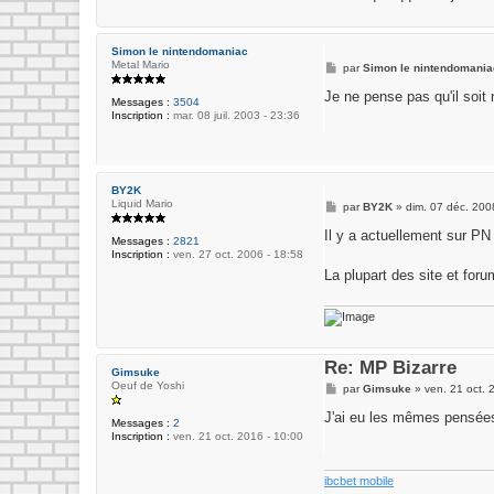
Simon le nintendomaniac
Metal Mario
M
par
Simon le nintendomania
e
s
Je ne pense pas qu'il soit
Messages :
3504
s
Inscription :
mar. 08 juil. 2003 - 23:36
a
g
e
BY2K
Liquid Mario
M
par
BY2K
»
dim. 07 déc. 200
e
s
Il y a actuellement sur PN
Messages :
2821
s
Inscription :
ven. 27 oct. 2006 - 18:58
a
g
La plupart des site et for
e
Re: MP Bizarre
Gimsuke
Oeuf de Yoshi
M
par
Gimsuke
»
ven. 21 oct. 
e
s
J'ai eu les mêmes pensées
Messages :
2
s
Inscription :
ven. 21 oct. 2016 - 10:00
a
g
e
ibcbet mobile