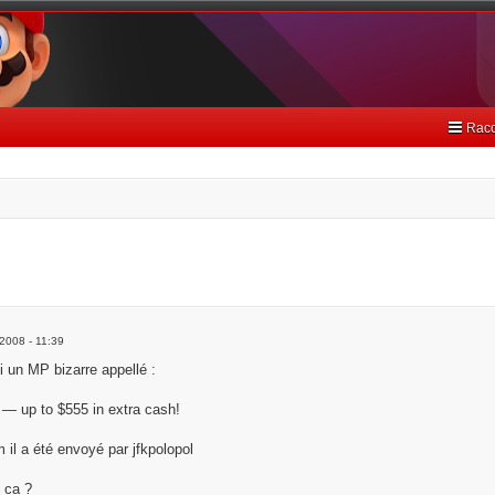
Racc
ncée
 2008 - 11:39
ui un MP bizarre appellé :
 — up to $555 in extra cash!
 il a été envoyé par jfkpolopol
 ca ?