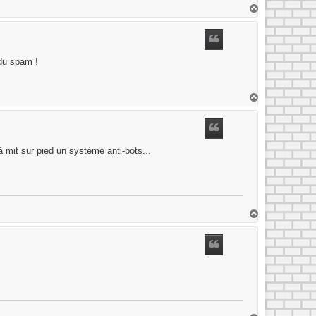
H
a
u
t
 du spam !
H
a
u
t
à mit sur pied un système anti-bots...
H
a
u
t