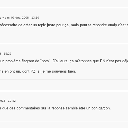
c
»
dim. 07 déc. 2008 - 13:19
 nécessaire de créer un topic juste pour ça, mais pour te répondre ouaip c'est
8 - 15:22
 un problème flagrant de "bots". D'ailleurs, ça m'étonnes que PN n'est pas déj
ums en ont un, dont PZ, si je me souviens bien.
2016 - 10:42
 que des commentaires sur la réponse semble être un bon garçon.