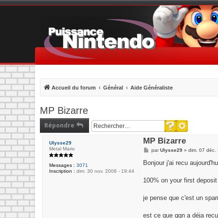
Accueil du forum
Général
Aide Généraliste
MP Bizarre
Recherche ava
Répondre
Rechercher
MP Bizarre
Ulysse29
Metal Mario
M
par
Ulysse29
»
dim. 07 déc.
e
s
Bonjour j'ai recu aujourd'h
Messages :
3071
s
Inscription :
dim. 30 nov. 2008 - 19:44
a
g
100% on your first deposit
e
je pense que c'est un spam
est ce que qqn a déja recu