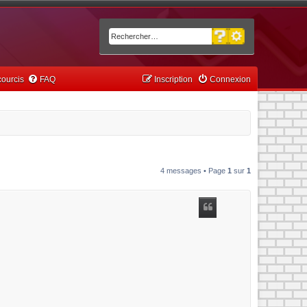
Recherche avancée
Rechercher
ourcis
FAQ
Inscription
Connexion
4 messages • Page
1
sur
1