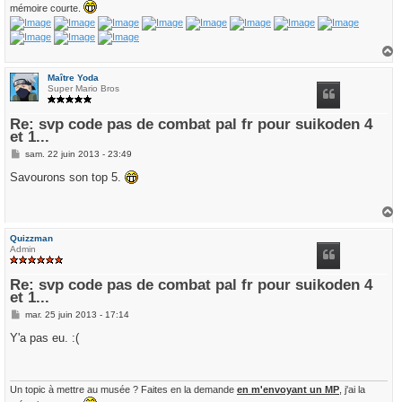
mémoire courte.
a
u
Maître Yoda
t
Super Mario Bros
Re: svp code pas de combat pal fr pour suikoden 4
et 1...
M
sam. 22 juin 2013 - 23:49
e
s
Savourons son top 5.
s
a
g
e
a
u
Quizzman
t
Admin
Re: svp code pas de combat pal fr pour suikoden 4
et 1...
M
mar. 25 juin 2013 - 17:14
e
s
Y'a pas eu. :(
s
a
g
e
Un topic à mettre au musée ? Faites en la demande
en m'envoyant un MP
, j'ai la