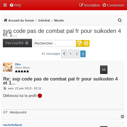
FAQ
Inscription
Connexion
R
Accueil du forum
Général
Musée
e
svp code pas de combat pal fr pour suikoden 4
et 1...
c
h
Recherche avancée
Verrouillé
Rechercher
e
1
2
3
Précédent
41 messages
r
c
Oko
Silver Mario
h
e
Re: svp code pas de combat pal fr pour suikoden 4
r
et 1...
M
sam. 22 juin 2013 - 02:11
e
s
Défoncez-lui le profil
s
a
g
e
GT : Akëdysséril
a
u
michellefland
t