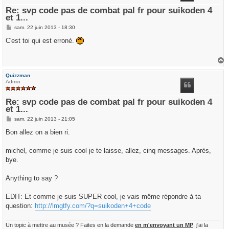
Re: svp code pas de combat pal fr pour suikoden 4
et 1...
M
sam. 22 juin 2013 - 18:30
e
s
C'est toi qui est erroné.
s
a
g
e
a
u
Quizzman
t
Admin
Re: svp code pas de combat pal fr pour suikoden 4
et 1...
M
sam. 22 juin 2013 - 21:05
e
s
Bon allez on a bien ri.
s
a
g
michel, comme je suis cool je te laisse, allez, cinq messages. Après,
e
bye.
Anything to say ?
EDIT: Et comme je suis SUPER cool, je vais même répondre à ta
question:
http://lmgtfy.com/?q=suikoden+4+code
Un topic à mettre au musée ? Faites en la demande
en m'envoyant un MP
, j'ai la