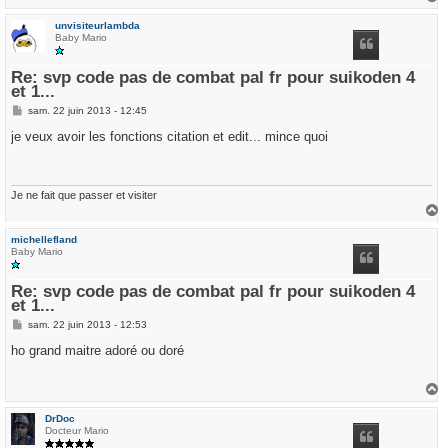
e
a
u
unvisiteurlambda
t
Baby Mario
Re: svp code pas de combat pal fr pour suikoden 4
et 1...
M
sam. 22 juin 2013 - 12:45
e
s
je veux avoir les fonctions citation et edit... mince quoi
s
a
g
e
Je ne fait que passer et visiter
a
u
michellefland
t
Baby Mario
Re: svp code pas de combat pal fr pour suikoden 4
et 1...
M
sam. 22 juin 2013 - 12:53
e
s
ho grand maitre adoré ou doré
s
a
g
e
a
u
DrDoc
t
Docteur Mario