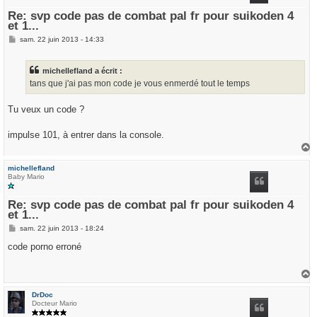
Re: svp code pas de combat pal fr pour suikoden 4
et 1...
M
sam. 22 juin 2013 - 14:33
e
s
s
michellefland a écrit :
a
g
tans que j'ai pas mon code je vous enmerdé tout le temps
e
Tu veux un code ?
impulse 101, à entrer dans la console.
a
u
michellefland
t
Baby Mario
Re: svp code pas de combat pal fr pour suikoden 4
et 1...
M
sam. 22 juin 2013 - 18:24
e
s
code porno erroné
s
a
g
e
a
u
DrDoc
t
Docteur Mario