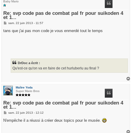
Baby Mario
Re: svp code pas de combat pal fr pour suikoden 4
et 1...
M
sam. 22 juin 2013 - 11:57
e
s
tans que j'ai pas mon code je vous enmerdé tout le temps
s
a
g
e
DrDoc a écrit :
Qu'est-ce qu'on va en faire de cet hurluberlu au final ?
a
u
Maître Yoda
t
Super Mario Bros
Re: svp code pas de combat pal fr pour suikoden 4
et 1...
M
sam. 22 juin 2013 - 12:12
e
s
N'empêche il a réussi à créer deux topics pour le musée.
s
a
g