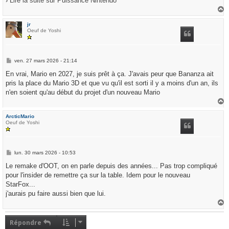
›
Lire la suite sur Puissance Nintendo
a
u
jr
t
Oeuf de Yoshi
M
ven. 27 mars 2026 - 21:14
e
s
En vrai, Mario en 2027, je suis prêt à ça. J'avais peur que Bananza ait
s
pris la place du Mario 3D et que vu qu'il est sorti il y a moins d'un an, ils
a
g
n'en soient qu'au début du projet d'un nouveau Mario
e
a
u
ArcticMario
t
Oeuf de Yoshi
M
lun. 30 mars 2026 - 10:53
e
s
Le remake d'OOT, on en parle depuis des années... Pas trop compliqué
s
pour l'insider de remettre ça sur la table. Idem pour le nouveau
a
g
StarFox...
e
j'aurais pu faire aussi bien que lui.
a
u
t
Répondre