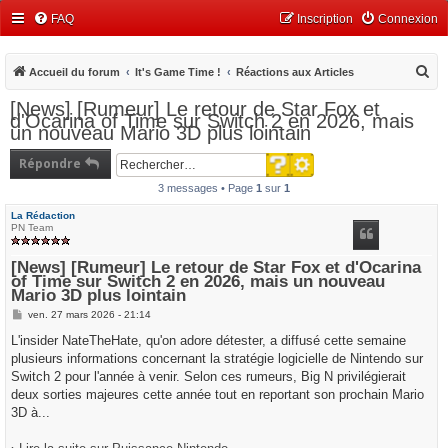
FAQ
Inscription
Connexion
R
Accueil du forum
It's Game Time !
Réactions aux Articles
e
[News] [Rumeur] Le retour de Star Fox et
d'Ocarina of Time sur Switch 2 en 2026, mais
c
un nouveau Mario 3D plus lointain
h
Recherche avancée
Répondre
e
Rechercher
3 messages • Page
1
sur
1
r
c
La Rédaction
PN Team
h
e
[News] [Rumeur] Le retour de Star Fox et d'Ocarina
of Time sur Switch 2 en 2026, mais un nouveau
r
Mario 3D plus lointain
M
ven. 27 mars 2026 - 21:14
e
s
L'insider NateTheHate, qu'on adore détester, a diffusé cette semaine
s
plusieurs informations concernant la stratégie logicielle de Nintendo sur
a
g
Switch 2 pour l'année à venir. Selon ces rumeurs, Big N privilégierait
e
deux sorties majeures cette année tout en reportant son prochain Mario
3D à...