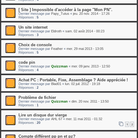
[ Site ] Impossible d'accéder à la page "Mon PN".
Dernier message par
Papy_Tutus
«
jeu. 20 nov. 2014 - 17:26
Réponses :
5
Un site internet
Dernier message par
Eldroth
«
sam. 02 août 2014 - 00:23
Réponses :
3
Choix de console
Dernier message par
Feather
«
mer. 29 mai 2013 - 13:05
Réponses :
5
code pin
Dernier message par
Quizzman
«
mer. 09 janv. 2013 - 12:50
Réponses :
4
Achat PC : Portable, Fixe, Assemblage ? Aide appréciée !
Dernier message par
Blad01
«
lun. 02 juil. 2012 - 19:18
Réponses :
2
Problème de fichier
Dernier message par
Quizzman
«
dim. 20 nov. 2011 - 13:50
Réponses :
1
Lire un disque dur vierge
Dernier message par
AHL 67
«
mer. 11 mai 2011 - 01:32
Réponses :
20
1
2
Compte différent pp pn et pz?