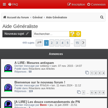
FAQ
Inscription
Connexion
R
Accueil du forum
Général
Aide Généraliste
e
Aide Généraliste
c
Recherche avancée
Nouveau sujet
h
Rechercher
e
Page
1
1
2
sur
3
15
4
5
15
Suivant
449 sujets
…
r
c
Annonces
h
A LIRE: Mesures antispam
e
Dernier message par
sebiorg
«
sam. 07 nov. 2015 - 14:07
Publié dans
Réactions aux Articles
r
Réponses :
50
1
2
3
4
Bienvenue sur le nouveau forum !
Dernier message par
RYoGA
«
lun. 11 mars 2024 - 11:12
Publié dans
Réactions aux Articles
Réponses :
119
1
5
6
7
8
…
[A LIRE] Les douze commandements de PN
Dernier message par
Benn
«
jeu. 11 juin 2009 - 21:51
Réponses :
2