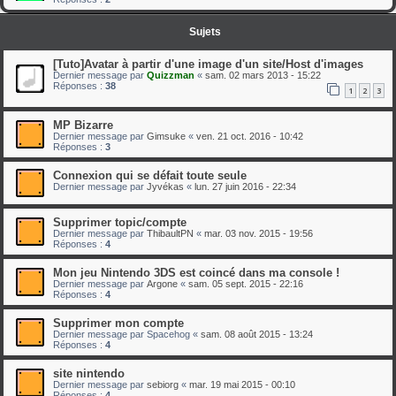
Sujets
[Tuto]Avatar à partir d'une image d'un site/Host d'images
Dernier message par
Quizzman
«
sam. 02 mars 2013 - 15:22
Réponses :
38
1
2
3
MP Bizarre
Dernier message par
Gimsuke
«
ven. 21 oct. 2016 - 10:42
Réponses :
3
Connexion qui se défait toute seule
Dernier message par
Jyvékas
«
lun. 27 juin 2016 - 22:34
Supprimer topic/compte
Dernier message par
ThibaultPN
«
mar. 03 nov. 2015 - 19:56
Réponses :
4
Mon jeu Nintendo 3DS est coincé dans ma console !
Dernier message par
Argone
«
sam. 05 sept. 2015 - 22:16
Réponses :
4
Supprimer mon compte
Dernier message par
Spacehog
«
sam. 08 août 2015 - 13:24
Réponses :
4
site nintendo
Dernier message par
sebiorg
«
mar. 19 mai 2015 - 00:10
Réponses :
4