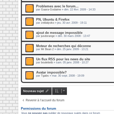
Problemes avec le forum...
par
Gaara-Godaime
»
dim. 22 févr. 2009 - 14:33
PN, Ubuntu & Firefox
par
zeldalyoko
»
jeu. 30 avr. 2009 - 19:11
ajout de message impossible
par
jusdorange
»
dim. 30 mars 2008 - 13:47
Moteur de recherches qui déconne
par
Mr Bean 2
»
dim. 25 janv. 2009 - 13:21
Un flux RSS pour les news du site
par
boulettetb
»
sam. 05 janv. 2008 - 10:27
Avatar impossible?
par
Tgabs
»
mar. 30 sept. 2008 - 19:09
Nouveau sujet
Revenir à l’accueil du forum
Permissions du forum
Vous
ne pouvez pas
publier de nouveaux sujets dans ce forum