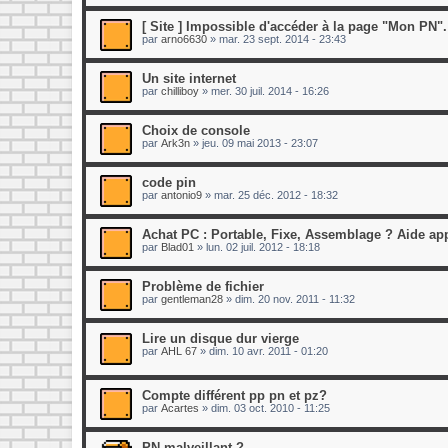
[ Site ] Impossible d'accéder à la page "Mon PN".
par
arno6630
»
mar. 23 sept. 2014 - 23:43
Un site internet
par
chilliboy
»
mer. 30 juil. 2014 - 16:26
Choix de console
par
Ark3n
»
jeu. 09 mai 2013 - 23:07
code pin
par
antonio9
»
mar. 25 déc. 2012 - 18:32
Achat PC : Portable, Fixe, Assemblage ? Aide app
par
Blad01
»
lun. 02 juil. 2012 - 18:18
Problème de fichier
par
gentleman28
»
dim. 20 nov. 2011 - 11:32
Lire un disque dur vierge
par
AHL 67
»
dim. 10 avr. 2011 - 01:20
Compte différent pp pn et pz?
par
Acartes
»
dim. 03 oct. 2010 - 11:25
PN malveillant ?