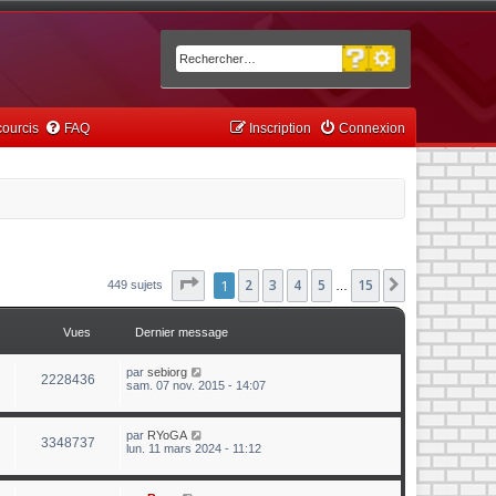
Recherche avancée
Rechercher
ourcis
FAQ
Inscription
Connexion
Page
1
1
sur
2
15
3
4
5
15
Suivant
449 sujets
…
Vues
Dernier message
par
sebiorg
2228436
sam. 07 nov. 2015 - 14:07
par
RYoGA
3348737
lun. 11 mars 2024 - 11:12