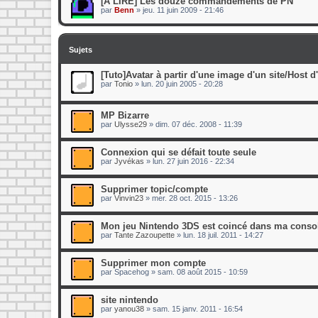
[A LIRE] Les douze commandements de PN
par
Benn
»
jeu. 11 juin 2009 - 21:46
Sujets
[Tuto]Avatar à partir d'une image d'un site/Host 
par
Tonio
»
lun. 20 juin 2005 - 20:28
MP Bizarre
par
Ulysse29
»
dim. 07 déc. 2008 - 11:39
Connexion qui se défait toute seule
par
Jyvékas
»
lun. 27 juin 2016 - 22:34
Supprimer topic/compte
par
Vinvin23
»
mer. 28 oct. 2015 - 13:26
Mon jeu Nintendo 3DS est coincé dans ma consol
par
Tante Zazoupette
»
lun. 18 juil. 2011 - 14:27
Supprimer mon compte
par
Spacehog
»
sam. 08 août 2015 - 10:59
site nintendo
par
yanou38
»
sam. 15 janv. 2011 - 16:54