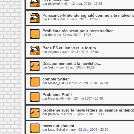
par
pickwick
»
dim. 12 sept. 2010 - 19:28
Puissance-Nintendo signalé comme site malveilla
par
BY2K
»
dim. 12 sept. 2010 - 17:57
Problème récurrent pour poster/editer
par
thib
»
lun. 31 mai 2010 - 17:28
Page E3 et lien vers le forum
par
Argone
»
sam. 12 juin 2010 - 17:06
Désabonnement à la newletter...
par
Seluj
»
dim. 25 avr. 2010 - 18:29
compte twitter
par
Maitre_LUDO
»
mer. 21 avr. 2010 - 07:58
Problème Profil
par
Nicolas VII
»
dim. 20 mai 2007 - 23:49
probleme avec la news letters puissance nintend
par
polo69760
»
mer. 13 janv. 2010 - 18:13
news qui chutent
par
Loup Solitaire
»
mer. 02 déc. 2009 - 23:30