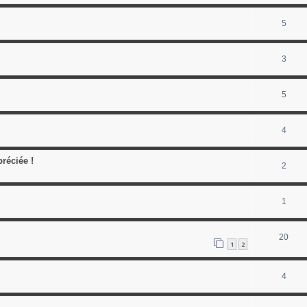
5
3
5
4
réciée !
2
1
20
1
2
4