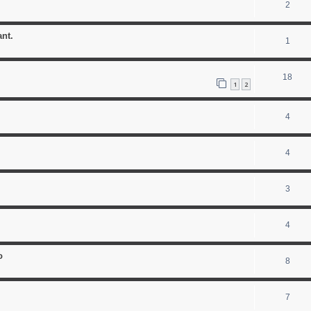
2
nt.
1
18
1
2
4
4
3
4
o
8
7