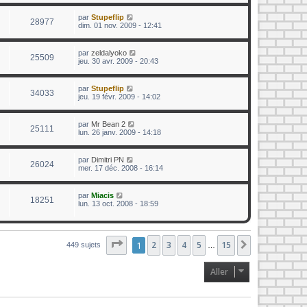
par
Stupeflip
28977
dim. 01 nov. 2009 - 12:41
par
zeldalyoko
25509
jeu. 30 avr. 2009 - 20:43
par
Stupeflip
34033
jeu. 19 févr. 2009 - 14:02
par
Mr Bean 2
25111
lun. 26 janv. 2009 - 14:18
par
Dimitri PN
26024
mer. 17 déc. 2008 - 16:14
par
Miacis
18251
lun. 13 oct. 2008 - 18:59
Page
1
1
sur
2
15
3
4
5
15
Suivant
449 sujets
…
Aller