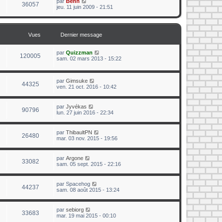
par
Benn
36057
jeu. 11 juin 2009 - 21:51
Vues
Dernier message
par
Quizzman
120005
sam. 02 mars 2013 - 15:22
par
Gimsuke
44325
ven. 21 oct. 2016 - 10:42
par
Jyvékas
90796
lun. 27 juin 2016 - 22:34
par
ThibaultPN
26480
mar. 03 nov. 2015 - 19:56
par
Argone
33082
sam. 05 sept. 2015 - 22:16
par
Spacehog
44237
sam. 08 août 2015 - 13:24
par
sebiorg
33683
mar. 19 mai 2015 - 00:10