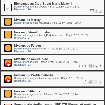
Bienvenue au Club Super Mario Maker !
Dernier message par
sebiorg
«
mar. 02 janv. 2018 - 16:41
Réponses :
20
1
2
Niveaux de Marley
Dernier message par
Marlou251
«
jeu. 16 avr. 2026 - 20:37
Niveaux d'Aurel_Portehaut
Dernier message par
Aurel_Portehaut
«
ven. 19 juil. 2019 - 23:59
Réponses :
7
Niveaux de Fersen
Dernier message par
Fersen
«
mar. 16 juil. 2019 - 12:42
Réponses :
10
Niveaux de XavierToxic
Dernier message par
Fersen
«
mar. 16 juil. 2019 - 12:13
Réponses :
73
1
2
3
4
5
Niveaux de Profdemaths44
Dernier message par
XavierToxic
«
mer. 10 juil. 2019 - 22:35
Réponses :
56
1
2
3
4
Niveaux d'Atlantis
Dernier message par
arso96
«
jeu. 29 nov. 2018 - 10:44
Réponses :
6
Super mario Audio issues - UPDATE (Source of problem