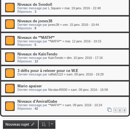
Niveaux de Svodoll
Dernier message par
L Square
«
mar. 19 janv. 2016 - 22:48
Réponses :
3
Niveaux de jones38
Dernier message par
jones38
«
ven. 15 janv. 2016 - 10:44
Réponses :
8
Niveaux de **MATH**
Dernier message par
**MATH**
«
mar. 12 janv. 2016 - 19:15
Réponses :
5
Niveaux de KaïoTendo
Dernier message par
KaïoTendo
«
dim. 10 janv. 2016 - 17:16
Réponses :
12
3 défis pour à relever pour ce W.E
Dernier message par
raffa62110
«
sam. 09 janv. 2016 - 19:28
Mario apaiser
Dernier message par
Nicolas45500
«
sam. 09 janv. 2016 - 16:58
Niveaux d'AmiralGabe
Dernier message par
**MATH**
«
sam. 09 janv. 2016 - 10:24
Réponses :
42
1
2
3
Nouveau sujet