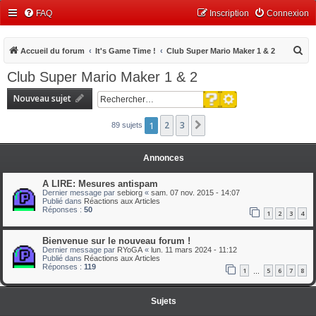
FAQ
Inscription
Connexion
R
Accueil du forum
It's Game Time !
Club Super Mario Maker 1 & 2
e
Club Super Mario Maker 1 & 2
c
Recherche avancée
Nouveau sujet
h
Rechercher
e
1
2
3
Suivant
89 sujets
r
c
Annonces
h
A LIRE: Mesures antispam
e
Dernier message par
sebiorg
«
sam. 07 nov. 2015 - 14:07
Publié dans
Réactions aux Articles
r
Réponses :
50
1
2
3
4
Bienvenue sur le nouveau forum !
Dernier message par
RYoGA
«
lun. 11 mars 2024 - 11:12
Publié dans
Réactions aux Articles
Réponses :
119
1
5
6
7
8
…
Sujets