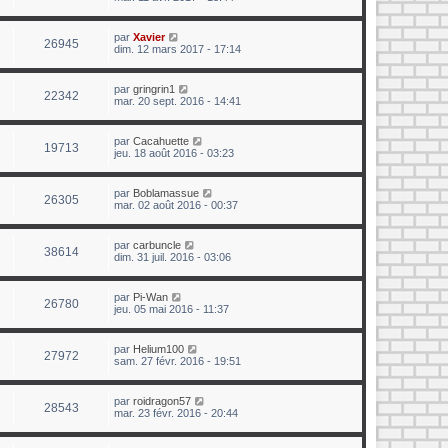
par
Xavier
26945
dim. 12 mars 2017 - 17:14
par
gringrin1
22342
mar. 20 sept. 2016 - 14:41
par
Cacahuette
19713
jeu. 18 août 2016 - 03:23
par
Boblamassue
26305
mar. 02 août 2016 - 00:37
par
carbuncle
38614
dim. 31 juil. 2016 - 03:06
par
Pi-Wan
26780
jeu. 05 mai 2016 - 11:37
par
Helium100
27972
sam. 27 févr. 2016 - 19:51
par
roidragon57
28543
mar. 23 févr. 2016 - 20:44