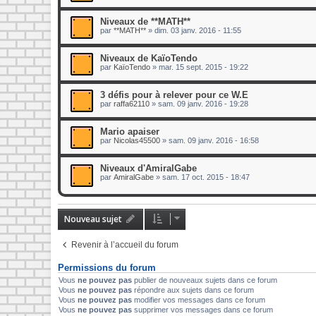
Niveaux de **MATH**
par
**MATH**
»
dim. 03 janv. 2016 - 11:55
Niveaux de KaïoTendo
par
KaïoTendo
»
mar. 15 sept. 2015 - 19:22
3 défis pour à relever pour ce W.E
par
raffa62110
»
sam. 09 janv. 2016 - 19:28
Mario apaiser
par
Nicolas45500
»
sam. 09 janv. 2016 - 16:58
Niveaux d'AmiralGabe
par
AmiralGabe
»
sam. 17 oct. 2015 - 18:47
Nouveau sujet
Revenir à l’accueil du forum
Permissions du forum
Vous
ne pouvez pas
publier de nouveaux sujets dans ce forum
Vous
ne pouvez pas
répondre aux sujets dans ce forum
Vous
ne pouvez pas
modifier vos messages dans ce forum
Vous
ne pouvez pas
supprimer vos messages dans ce forum