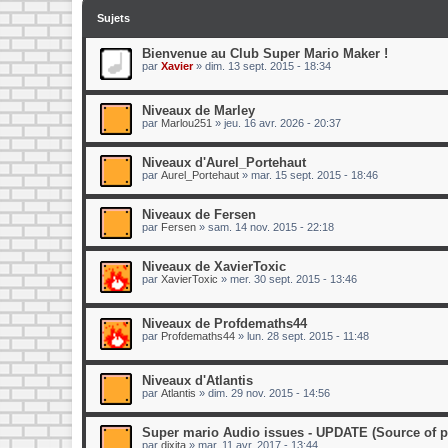
Sujets
Bienvenue au Club Super Mario Maker !
par
Xavier
»
dim. 13 sept. 2015 - 18:34
Niveaux de Marley
par
Marlou251
»
jeu. 16 avr. 2026 - 20:37
Niveaux d'Aurel_Portehaut
par
Aurel_Portehaut
»
mar. 15 sept. 2015 - 18:46
Niveaux de Fersen
par
Fersen
»
sam. 14 nov. 2015 - 22:18
Niveaux de XavierToxic
par
XavierToxic
»
mer. 30 sept. 2015 - 13:46
Niveaux de Profdemaths44
par
Profdemaths44
»
lun. 28 sept. 2015 - 11:48
Niveaux d'Atlantis
par
Atlantis
»
dim. 29 nov. 2015 - 14:56
Super mario Audio issues - UPDATE (Source of 
par
dixita
»
mar. 11 avr. 2017 - 13:44