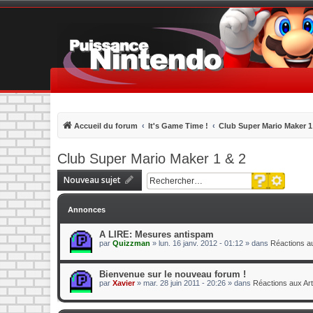
Accueil du forum
It's Game Time !
Club Super Mario Maker 1
Club Super Mario Maker 1 & 2
Recherche 
Nouveau sujet
Rechercher
Annonces
A LIRE: Mesures antispam
par
Quizzman
»
lun. 16 janv. 2012 - 01:12
» dans
Réactions au
Bienvenue sur le nouveau forum !
par
Xavier
»
mar. 28 juin 2011 - 20:26
» dans
Réactions aux Art