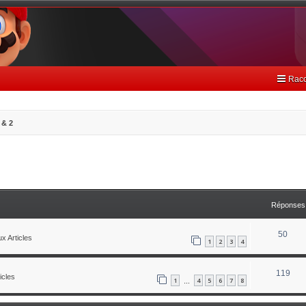
Racc
 & 2
avancée
Réponses
50
x Articles
1
2
3
4
119
icles
1
4
5
6
7
8
…