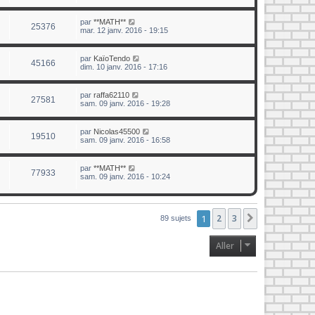
par
**MATH**
25376
mar. 12 janv. 2016 - 19:15
par
KaïoTendo
45166
dim. 10 janv. 2016 - 17:16
par
raffa62110
27581
sam. 09 janv. 2016 - 19:28
par
Nicolas45500
19510
sam. 09 janv. 2016 - 16:58
par
**MATH**
77933
sam. 09 janv. 2016 - 10:24
1
2
3
Suivant
89 sujets
Aller