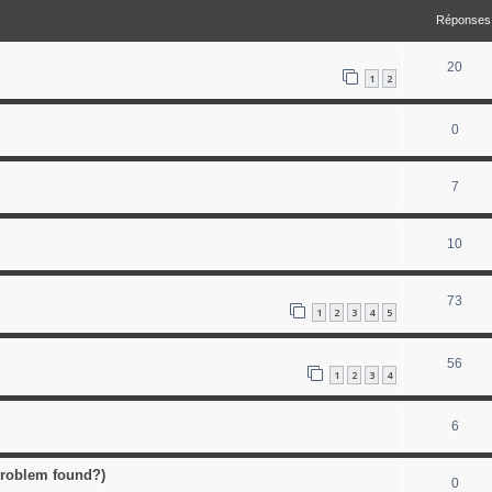
Réponses
20
1
2
0
7
10
73
1
2
3
4
5
56
1
2
3
4
6
problem found?)
0