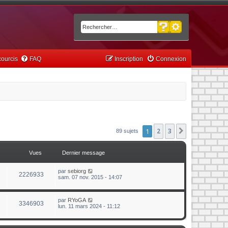
Recherche avancée
Rechercher
ourcis
FAQ
Inscription
Connexion
1
2
3
Suivant
89 sujets
Vues
Dernier message
par
sebiorg
2226933
sam. 07 nov. 2015 - 14:07
par
RYoGA
3346903
lun. 11 mars 2024 - 11:12