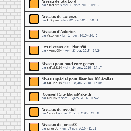
Niveau de StarLord
par
StarLord
»
mar. 16 févr. 2016 - 09:52
Niveaux de Lorenzo
par
L Square
»
lun. 02 nov. 2015 - 20:01
Niveaux d'Astorion
par
Astorion
»
lun. 14 déc. 2015 - 20:40
Les niveaux de ~Hugo90~!
par
~Hugo90~
»
ven. 23 oct. 2015 - 14:24
Niveau pour hard core gamer
par
raffa62110
»
dim. 24 janv. 2016 - 14:17
Niveau spécial pour fêter les 100 étoiles
par
raffa62110
»
dim. 10 janv. 2016 - 16:59
[Conseil] Site MarioMaker.fr
par
Maurtix
»
sam. 16 janv. 2016 - 10:42
Niveaux de Svodoll
par
Svodoll
»
sam. 19 sept. 2015 - 21:16
Niveaux de jones38
par
jones38
»
lun. 09 nov. 2015 - 11:01