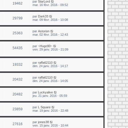
par
StarLord
19462
mar. 16 févr. 2016 - 09:52
par
Dark33
29799
mar. 09 févr. 2016 - 10:08
par
Astorion
25363
mar. 02 févr. 2016 - 12:43
par
~Hugo90~
54435
ven. 29 janv. 2016 - 21:09
par
raffa62110
19332
dim. 24 janv. 2016 - 14:17
par
raffa62110
20432
dim. 24 janv. 2016 - 14:05
par
Luckyalive
20482
jeu. 21 janv. 2016 - 05:59
par
L Square
23859
mar. 19 janv. 2016 - 22:48
par
jones38
27616
ven. 15 janv. 2016 - 10:44