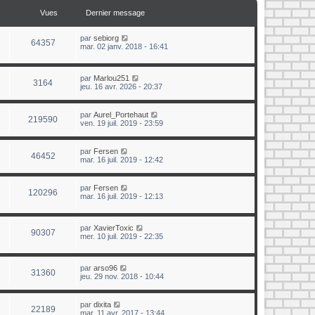
Vues
Dernier message
par
sebiorg
64357
mar. 02 janv. 2018 - 16:41
par
Marlou251
3164
jeu. 16 avr. 2026 - 20:37
par
Aurel_Portehaut
219590
ven. 19 juil. 2019 - 23:59
par
Fersen
46452
mar. 16 juil. 2019 - 12:42
par
Fersen
120296
mar. 16 juil. 2019 - 12:13
par
XavierToxic
90307
mer. 10 juil. 2019 - 22:35
par
arso96
31360
jeu. 29 nov. 2018 - 10:44
par
dixita
22189
mar. 11 avr. 2017 - 13:44