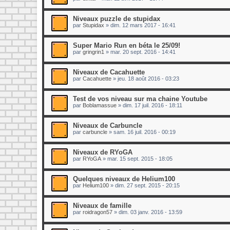
Niveaux puzzle de stupidax
par
Stupidax
»
dim. 12 mars 2017 - 16:41
Super Mario Run en béta le 25/09!
par
gringrin1
»
mar. 20 sept. 2016 - 14:41
Niveaux de Cacahuette
par
Cacahuette
»
jeu. 18 août 2016 - 03:23
Test de vos niveau sur ma chaine Youtube
par
Boblamassue
»
dim. 17 juil. 2016 - 18:11
Niveaux de Carbuncle
par
carbuncle
»
sam. 16 juil. 2016 - 00:19
Niveaux de RYoGA
par
RYoGA
»
mar. 15 sept. 2015 - 18:05
Quelques niveaux de Helium100
par
Helium100
»
dim. 27 sept. 2015 - 20:15
Niveaux de famille
par
roidragon57
»
dim. 03 janv. 2016 - 13:59