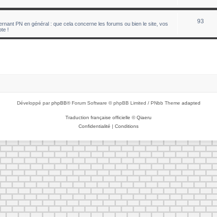
93
nant PN en général : que cela concerne les forums ou bien le site, vos
te !
Développé par
phpBB
® Forum Software © phpBB Limited / PNbb Theme
adapted
Traduction française officielle
©
Qiaeru
Confidentialité
|
Conditions