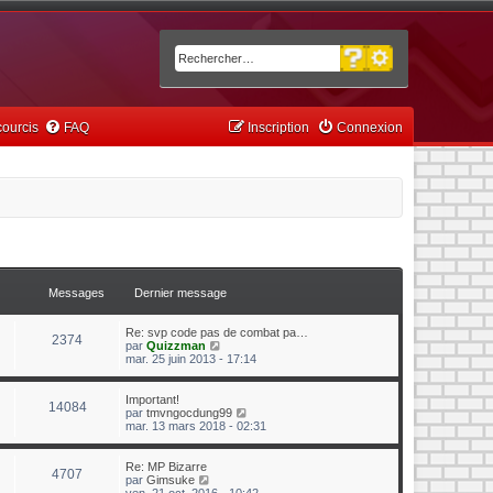
Recherche avancée
Rechercher
ourcis
FAQ
Inscription
Connexion
Messages
Dernier message
Re: svp code pas de combat pa…
2374
C
par
Quizzman
o
mar. 25 juin 2013 - 17:14
n
s
u
Important!
14084
l
C
par
tmvngocdung99
t
o
mar. 13 mars 2018 - 02:31
e
n
r
s
l
u
Re: MP Bizarre
4707
e
l
C
par
Gimsuke
d
t
o