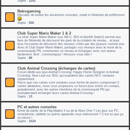
Sujets :
3291
Retrogaming
Discutez de toutes les anciennes consoles, made in Nintendo de préférence.
Sujets :
556
Club Super Mario Maker 1 & 2
La série Super Mario Maker (sur Wii U, 3DS et bientôt Switch) permet aux
fans de Nintendo de découvrir les joies de la création de niveau... et pour
tous l'occasion de découvrir des niveaux créés par des joueurs comme eux.
Avec le Club Super Mario Maker, partagez vos niveaux avec le reste de la
communauté PN, commentez un niveau et échangez avec son auteur
facilement. Bref : communiquez ! Amusez-vous bien !
Sujets :
89
Club Animal Crossing (échanges de cartes)
Forum dédié aux jeux Animal Crossing: Happy Home Designer et Animal
Crossing: New Leaf sur 3DS, qui exploitent des cartes NFC vendues
séparément.
Parce que ces cartes sont vendues sous forme de packs comprenant 3
cartes aléatoires, nous vous proposons ce forum pour entrer en contact,
gratuitement, avec les autres membres de la communauté PN qui
souhaiteraient échanger leurs cartes Animal Crossing !
Sujets :
13
PC et autres consoles
Envie de parler de la PlayStation 4 ou de la Xbox One ? Les jeux sur PC,
smartphone, tablette ou autres appareils vous intéressent ? C'est ici que ça
se passe !
Sujets :
1524