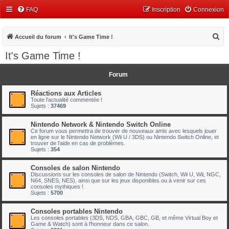
FAQ
Inscription
Connexion
R
Accueil du forum
It's Game Time !
e
It's Game Time !
c
h
Forum
e
Réactions aux Articles
r
Toute l'actualité commentée !
Sujets :
37469
c
h
Nintendo Network & Nintendo Switch Online
Ce forum vous permettra de trouver de nouveaux amis avec lesquels jouer
e
en ligne sur le Nintendo Network (Wii U / 3DS) ou Nintendo Switch Online, et
trouver de l'aide en cas de problèmes.
r
Sujets :
354
Consoles de salon Nintendo
Discussions sur les consoles de salon de Nintendo (Switch, Wii U, Wii, NGC,
N64, SNES, NES), ainsi que sur les jeux disponibles ou à venir sur ces
consoles mythiques !
Sujets :
5700
Consoles portables Nintendo
Les consoles portables (3DS, NDS, GBA, GBC, GB, et même Virtual Boy et
Game & Watch) sont à l'honneur dans ce salon.