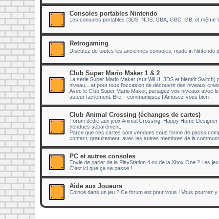
Consoles portables Nintendo
Les consoles portables (3DS, NDS, GBA, GBC, GB, et même Vir
Retrogaming
Discutez de toutes les anciennes consoles, made in Nintendo 
Club Super Mario Maker 1 & 2
La série Super Mario Maker (sur Wii U, 3DS et bientôt Switch) p
niveau... et pour tous l'occasion de découvrir des niveaux cr
Avec le Club Super Mario Maker, partagez vos niveaux avec 
auteur facilement. Bref : communiquez ! Amusez-vous bien !
Club Animal Crossing (échanges de cartes)
Forum dédié aux jeux Animal Crossing: Happy Home Designer e
vendues séparément.
Parce que ces cartes sont vendues sous forme de packs compr
contact, gratuitement, avec les autres membres de la communau
PC et autres consoles
Envie de parler de la PlayStation 4 ou de la Xbox One ? Les je
C'est ici que ça se passe !
Aide aux Joueurs
Coincé dans un jeu ? Ce forum est pour vous ! Vous pourrez y p