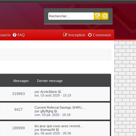
Recherche avancée
Rechercher
ourcis
FAQ
Inscription
Connexion
Messages
Dernier message
C
par
ArcticMario
319963
o
lun. 03 août 2026 - 15:19
n
s
u
Current Referral Savings SHRU…
9427
l
C
par
gftyffghg
t
o
ven. 03 juil. 2026 - 18:18
e
n
r
s
l
u
les jeux que vous avez revend…
189999
e
l
C
par
thomas94
d
t
o
jeu. 06 août 2026 - 05:36
e