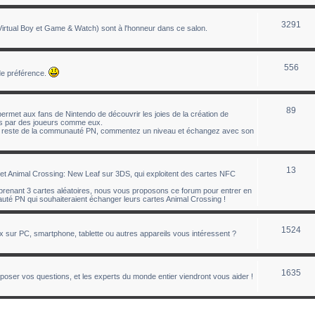
3291
tual Boy et Game & Watch) sont à l'honneur dans ce salon.
556
de préférence.
89
ermet aux fans de Nintendo de découvrir les joies de la création de
éés par des joueurs comme eux.
le reste de la communauté PN, commentez un niveau et échangez avec son
13
t Animal Crossing: New Leaf sur 3DS, qui exploitent des cartes NFC
enant 3 cartes aléatoires, nous vous proposons ce forum pour entrer en
té PN qui souhaiteraient échanger leurs cartes Animal Crossing !
1524
ux sur PC, smartphone, tablette ou autres appareils vous intéressent ?
1635
oser vos questions, et les experts du monde entier viendront vous aider !