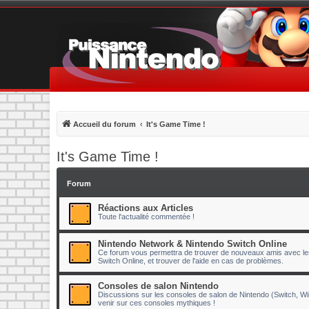
Accueil du forum
It's Game Time !
It's Game Time !
Forum
Réactions aux Articles
Toute l'actualité commentée !
Nintendo Network & Nintendo Switch Online
Ce forum vous permettra de trouver de nouveaux amis avec lesq
Switch Online, et trouver de l'aide en cas de problèmes.
Consoles de salon Nintendo
Discussions sur les consoles de salon de Nintendo (Switch, Wii
venir sur ces consoles mythiques !