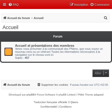
FAQ
Inscription
Connexion
R
Accueil du forum
Accueil
e
Accueil
c
h
Forum
e
Accueil et présentations des membres
r
Venez vous présenter à la communauté des PNiens, que vous soyez un
nouveau venu ou un vétéran! Toutes les informations nécessaires à la
c
navigation sur le réseau sont ici.
Sujets :
457
h
e
r
Aller
Accueil du forum
Supprimer les cookies
Fuseau horaire sur
UTC+02:00
Développé par
phpBB
® Forum Software © phpBB Limited / PNbb Theme
adapted
Traduction française officielle
©
Qiaeru
Confidentialité
|
Conditions