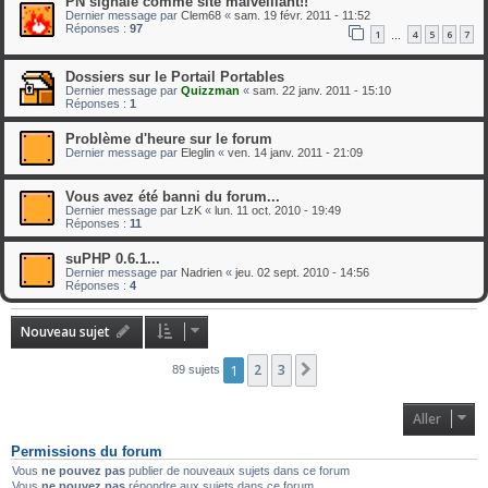
PN signalé comme site malveillant!!
Dernier message par
Clem68
«
sam. 19 févr. 2011 - 11:52
Réponses :
97
1
4
5
6
7
…
Dossiers sur le Portail Portables
Dernier message par
Quizzman
«
sam. 22 janv. 2011 - 15:10
Réponses :
1
Problème d'heure sur le forum
Dernier message par
Eleglin
«
ven. 14 janv. 2011 - 21:09
Vous avez été banni du forum...
Dernier message par
LzK
«
lun. 11 oct. 2010 - 19:49
Réponses :
11
suPHP 0.6.1...
Dernier message par
Nadrien
«
jeu. 02 sept. 2010 - 14:56
Réponses :
4
Nouveau sujet
1
2
3
Suivant
89 sujets
Aller
Permissions du forum
Vous
ne pouvez pas
publier de nouveaux sujets dans ce forum
Vous
ne pouvez pas
répondre aux sujets dans ce forum