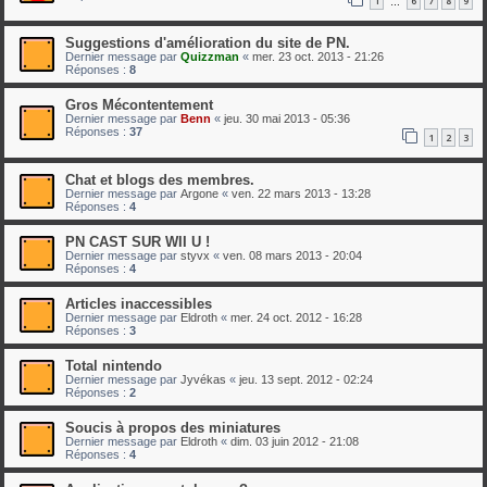
1
6
7
8
9
…
Suggestions d'amélioration du site de PN.
Dernier message par
Quizzman
«
mer. 23 oct. 2013 - 21:26
Réponses :
8
Gros Mécontentement
Dernier message par
Benn
«
jeu. 30 mai 2013 - 05:36
Réponses :
37
1
2
3
Chat et blogs des membres.
Dernier message par
Argone
«
ven. 22 mars 2013 - 13:28
Réponses :
4
PN CAST SUR WII U !
Dernier message par
styvx
«
ven. 08 mars 2013 - 20:04
Réponses :
4
Articles inaccessibles
Dernier message par
Eldroth
«
mer. 24 oct. 2012 - 16:28
Réponses :
3
Total nintendo
Dernier message par
Jyvékas
«
jeu. 13 sept. 2012 - 02:24
Réponses :
2
Soucis à propos des miniatures
Dernier message par
Eldroth
«
dim. 03 juin 2012 - 21:08
Réponses :
4