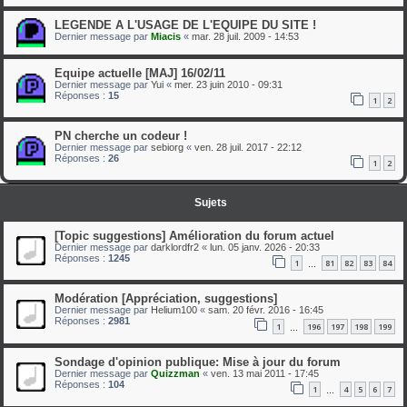
LEGENDE A L'USAGE DE L'EQUIPE DU SITE !
Dernier message par
Miacis
«
mar. 28 juil. 2009 - 14:53
Equipe actuelle [MAJ] 16/02/11
Dernier message par
Yui
«
mer. 23 juin 2010 - 09:31
Réponses :
15
1
2
PN cherche un codeur !
Dernier message par
sebiorg
«
ven. 28 juil. 2017 - 22:12
Réponses :
26
1
2
Sujets
[Topic suggestions] Amélioration du forum actuel
Dernier message par
darklordfr2
«
lun. 05 janv. 2026 - 20:33
Réponses :
1245
1
81
82
83
84
…
Modération [Appréciation, suggestions]
Dernier message par
Helium100
«
sam. 20 févr. 2016 - 16:45
Réponses :
2981
1
196
197
198
199
…
Sondage d'opinion publique: Mise à jour du forum
Dernier message par
Quizzman
«
ven. 13 mai 2011 - 17:45
Réponses :
104
1
4
5
6
7
…