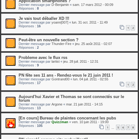
Application smartphones ?
Dernier message par
D-Benjamin
«
sam. 17 mars 2012 - 00:09
Réponses :
8
Je vais tout déballer XD !!!
Dernier message par
yoann[007]
«
lun. 31 oct. 2011 - 11:49
Réponses :
16
1
2
Peut-être un nouvelle section ?
Dernier message par
Thunder-Fire
«
jeu. 25 août 2011 - 02:07
Réponses :
2
Probleme avec le flux rss
Dernier message par
lartist
«
jeu. 28 juil. 2011 - 12:31
Réponses :
9
PN fête ses 11 ans - Rendez-vous le 21 juin 2011 !
Dernier message par
Gontrand00
«
lun. 04 juil. 2011 - 02:55
Réponses :
17
1
2
Aujourd'hui Xavier et Thomas se sont connectés sur le
forum
Dernier message par
Argone
«
mar. 21 juin 2011 - 14:15
Réponses :
13
[En cours] Bureau de plaintes concernant les pubs
Dernier message par
Quizzman
«
ven. 10 juin 2011 - 19:00
Réponses :
105
1
5
6
7
8
…