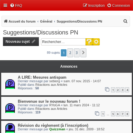
FAQ
Inscription
Connexion
R
Accueil du forum
Général
Suggestions/Discussions PN
e
Suggestions/Discussions PN
c
Recherche avancée
Nouveau sujet
h
Rechercher
e
1
2
3
Suivant
89 sujets
r
c
Annonces
h
A LIRE: Mesures antispam
e
Dernier message par
sebiorg
«
sam. 07 nov. 2015 - 14:07
Publié dans
Réactions aux Articles
r
Réponses :
50
1
2
3
4
Bienvenue sur le nouveau forum !
Dernier message par
RYoGA
«
lun. 11 mars 2024 - 11:12
Publié dans
Réactions aux Articles
Réponses :
119
1
5
6
7
8
…
Révision du règlement (à l'inscription)
Dernier message par
Quizzman
«
jeu. 31 déc. 2009 - 18:52