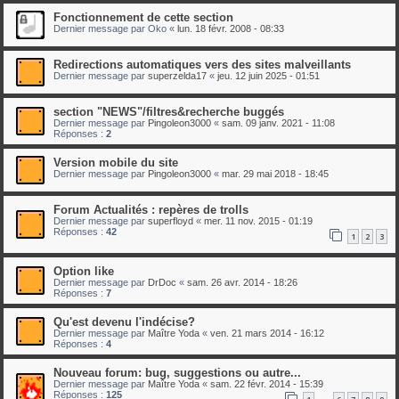
Fonctionnement de cette section
Dernier message par
Oko
«
lun. 18 févr. 2008 - 08:33
Redirections automatiques vers des sites malveillants
Dernier message par
superzelda17
«
jeu. 12 juin 2025 - 01:51
section "NEWS"/filtres&recherche buggés
Dernier message par
Pingoleon3000
«
sam. 09 janv. 2021 - 11:08
Réponses :
2
Version mobile du site
Dernier message par
Pingoleon3000
«
mar. 29 mai 2018 - 18:45
Forum Actualités : repères de trolls
Dernier message par
superfloyd
«
mer. 11 nov. 2015 - 01:19
Réponses :
42
1
2
3
Option like
Dernier message par
DrDoc
«
sam. 26 avr. 2014 - 18:26
Réponses :
7
Qu'est devenu l'indécise?
Dernier message par
Maître Yoda
«
ven. 21 mars 2014 - 16:12
Réponses :
4
Nouveau forum: bug, suggestions ou autre...
Dernier message par
Maître Yoda
«
sam. 22 févr. 2014 - 15:39
Réponses :
125