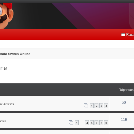
Racc
endo Switch Online
ine
avancée
Réponses
50
x Articles
1
2
3
4
119
icles
1
4
5
6
7
8
…