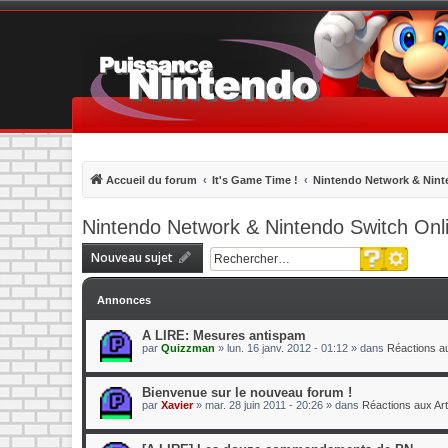
Accueil du forum
It's Game Time !
Nintendo Network & Nint
Nintendo Network & Nintendo Switch Onl
Recherche 
Nouveau sujet
Rechercher
Annonces
A LIRE: Mesures antispam
par
Quizzman
»
lun. 16 janv. 2012 - 01:12
» dans
Réactions au
Bienvenue sur le nouveau forum !
par
Xavier
»
mar. 28 juin 2011 - 20:26
» dans
Réactions aux Art