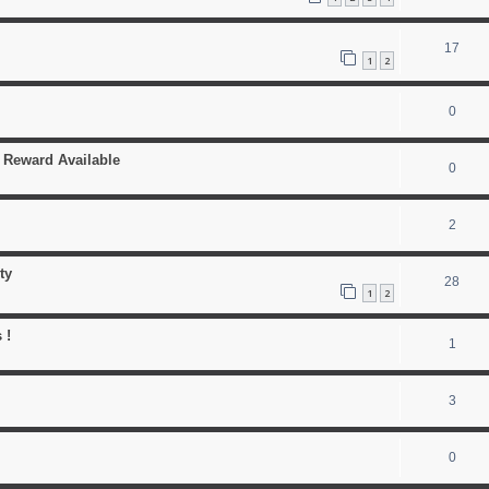
17
1
2
0
 Reward Available
0
2
ty
28
1
2
 !
1
3
0