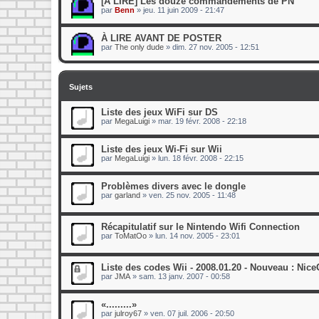
[A LIRE] Les douze commandements de PN
par
Benn
»
jeu. 11 juin 2009 - 21:47
À LIRE AVANT DE POSTER
par
The only dude
»
dim. 27 nov. 2005 - 12:51
Sujets
Liste des jeux WiFi sur DS
par
MegaLuigi
»
mar. 19 févr. 2008 - 22:18
Liste des jeux Wi-Fi sur Wii
par
MegaLuigi
»
lun. 18 févr. 2008 - 22:15
Problèmes divers avec le dongle
par
garland
»
ven. 25 nov. 2005 - 11:48
Récapitulatif sur le Nintendo Wifi Connection
par
ToMatOo
»
lun. 14 nov. 2005 - 23:01
Liste des codes Wii - 2008.01.20 - Nouveau : Ni
par
JMA
»
sam. 13 janv. 2007 - 00:58
«.........»
par
julroy67
»
ven. 07 juil. 2006 - 20:50