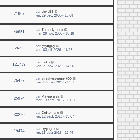
par
Lloyd66
71907
jeu. 29 déc. 2005 - 18:08
par
The only dude
40851
mar. 29 nov. 2005 - 18:18
par
gftyffghg
2421
ven. 03 juil. 2026 - 18:18
par
daiko
121719
ven. 21 nov. 2025 - 14:56
par
straykersgamer600
75427
dim. 12 mars 2017 - 14:08
par
Maynarissa
25974
mar. 13 sept. 2016 - 10:57
par
Cofkomane
33220
lun. 12 sept. 2016 - 13:07
par
Rygogré
19474
lun. 15 août 2016 - 12:45