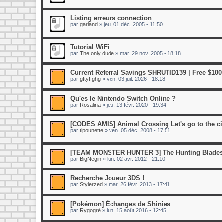
Listing erreurs connection
par
garland
»
jeu. 01 déc. 2005 - 11:50
Tutorial WiFi
par
The only dude
»
mar. 29 nov. 2005 - 18:18
Current Referral Savings SHRUTID139 | Free $100
par
gftyffghg
»
ven. 03 juil. 2026 - 18:18
Qu'es le Nintendo Switch Online ?
par
Rosalina
»
jeu. 13 févr. 2020 - 19:34
[CODES AMIS] Animal Crossing Let's go to the ci
par
tipounette
»
ven. 05 déc. 2008 - 17:51
[TEAM MONSTER HUNTER 3] The Hunting Blades
par
BigNegin
»
lun. 02 avr. 2012 - 21:10
Recherche Joueur 3DS !
par
Stylerzed
»
mar. 26 févr. 2013 - 17:41
[Pokémon] Échanges de Shinies
par
Rygogré
»
lun. 15 août 2016 - 12:45