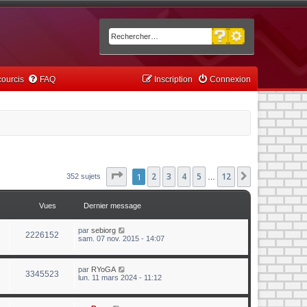
Recherche avancée
Rechercher
ourcis
FAQ
Inscription
Connexion
Page
1
1
sur
2
12
3
4
5
12
Suivant
352 sujets
…
Vues
Dernier message
par
sebiorg
2226152
sam. 07 nov. 2015 - 14:07
par
RYoGA
3345523
lun. 11 mars 2024 - 11:12