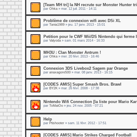
[Team MH tri] la NH recrute sur Monster Hunter tri
par
Ohka
»
mar. 12 juil. 2011 - 14:11
Problème de connexion wifi avec DSi XL
par
Tania1989
»
jeu. 17 janv. 2013 - 15:01
Petition pour le CWF Wii/DS Nintendo qui ferme 
par
Valyoda
»
sam. 01 mars 2014 - 16:33
MH3U : Clan Monster Antrum !
par
Ohka
»
mer. 20 févr. 2013 - 16:46
Connexion 3DS Livebox2 Sagem par Orange
par
anaxagore500
»
mar. 08 janv. 2013 - 16:15
[CODES AMIS] Super Smash Bros. Brawl
par
BY2K
»
mar. 26 févr. 2008 - 17:38
Nintendo Wifi Connection [la liste pour Mario Kar
par
ToMatOo
»
jeu. 24 nov. 2005 - 07:21
Help
par
Ptishooter
»
sam. 11 févr. 2012 - 17:51
[CODES AMIS] Mario Strikes Charged Football