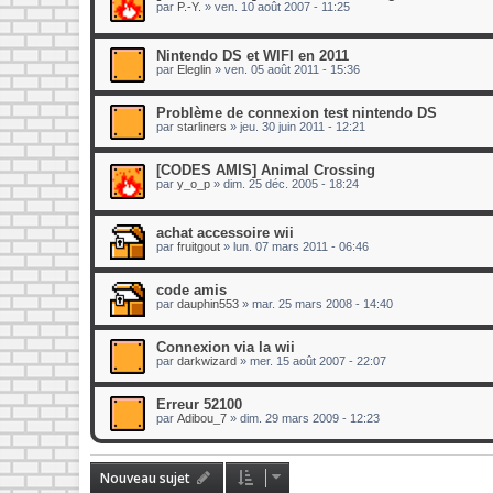
par
P.-Y.
»
ven. 10 août 2007 - 11:25
Nintendo DS et WIFI en 2011
par
Eleglin
»
ven. 05 août 2011 - 15:36
Problème de connexion test nintendo DS
par
starliners
»
jeu. 30 juin 2011 - 12:21
[CODES AMIS] Animal Crossing
par
y_o_p
»
dim. 25 déc. 2005 - 18:24
achat accessoire wii
par
fruitgout
»
lun. 07 mars 2011 - 06:46
code amis
par
dauphin553
»
mar. 25 mars 2008 - 14:40
Connexion via la wii
par
darkwizard
»
mer. 15 août 2007 - 22:07
Erreur 52100
par
Adibou_7
»
dim. 29 mars 2009 - 12:23
Nouveau sujet