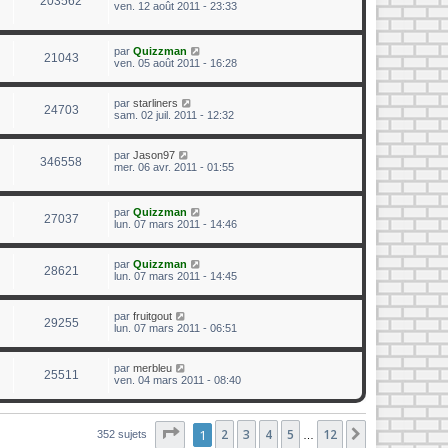
203562
ven. 12 août 2011 - 23:33
par
Quizzman
21043
ven. 05 août 2011 - 16:28
par
starliners
24703
sam. 02 juil. 2011 - 12:32
par
Jason97
346558
mer. 06 avr. 2011 - 01:55
par
Quizzman
27037
lun. 07 mars 2011 - 14:46
par
Quizzman
28621
lun. 07 mars 2011 - 14:45
par
fruitgout
29255
lun. 07 mars 2011 - 06:51
par
merbleu
25511
ven. 04 mars 2011 - 08:40
Page
1
1
sur
2
12
3
4
5
12
Suivant
352 sujets
…