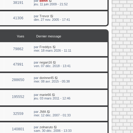
par
Benn
38191
jeu. 11 juin 2009 - 21:52
par
Trevor
41306
dim. 27 nov. 2005 - 17:41
Vues
Dernier message
par
Freddys
79862
mer. 18 mars 2026 - 11:11
par
negan16
47991
ven. 07 déc. 2018 - 13:41
par
dorinne45
288650
mer. 08 avr. 2015 - 05:38
par
marie66
195552
jeu. 03 mars 2011 - 12:46
par
JMA
32559
mer. 12 déc. 2007 - 01:33
par
zelnaruto
140801
sam. 30 déc. 2006 - 13:33