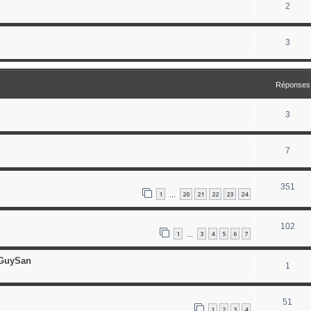
2
3
Réponses
3
7
351
1
20
21
22
23
24
…
102
1
3
4
5
6
7
…
ceGuySan
1
51
1
2
3
4