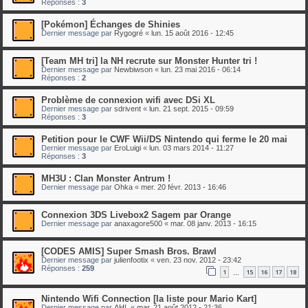
Réponses :
3
[Pokémon] Échanges de Shinies
Dernier message par
Rygogré
«
lun. 15 août 2016 - 12:45
[Team MH tri] la NH recrute sur Monster Hunter tri !
Dernier message par
Newbiwson
«
lun. 23 mai 2016 - 06:14
Réponses :
2
Problème de connexion wifi avec DSi XL
Dernier message par
sdrivent
«
lun. 21 sept. 2015 - 09:59
Réponses :
3
Petition pour le CWF Wii/DS Nintendo qui ferme le 20 mai
Dernier message par
EroLuigi
«
lun. 03 mars 2014 - 11:27
Réponses :
3
MH3U : Clan Monster Antrum !
Dernier message par
Ohka
«
mer. 20 févr. 2013 - 16:46
Connexion 3DS Livebox2 Sagem par Orange
Dernier message par
anaxagore500
«
mar. 08 janv. 2013 - 16:15
[CODES AMIS] Super Smash Bros. Brawl
Dernier message par
julienfootix
«
ven. 23 nov. 2012 - 23:42
Réponses :
259
1
15
16
17
18
…
Nintendo Wifi Connection [la liste pour Mario Kart]
Dernier message par
AHL
«
mar. 21 août 2012 - 21:36