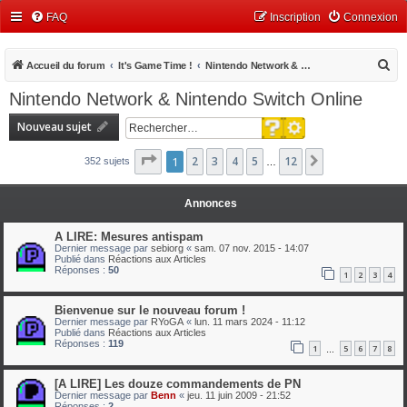
FAQ
Inscription
Connexion
R
Accueil du forum
It's Game Time !
Nintendo Network & Nintendo Switch Online
e
Nintendo Network & Nintendo Switch Online
c
Recherche avancée
Nouveau sujet
h
Rechercher
e
Page
1
1
2
sur
3
12
4
5
12
Suivant
352 sujets
…
r
c
Annonces
h
A LIRE: Mesures antispam
e
Dernier message par
sebiorg
«
sam. 07 nov. 2015 - 14:07
Publié dans
Réactions aux Articles
r
Réponses :
50
1
2
3
4
Bienvenue sur le nouveau forum !
Dernier message par
RYoGA
«
lun. 11 mars 2024 - 11:12
Publié dans
Réactions aux Articles
Réponses :
119
1
5
6
7
8
…
[A LIRE] Les douze commandements de PN
Dernier message par
Benn
«
jeu. 11 juin 2009 - 21:52
Réponses :
2