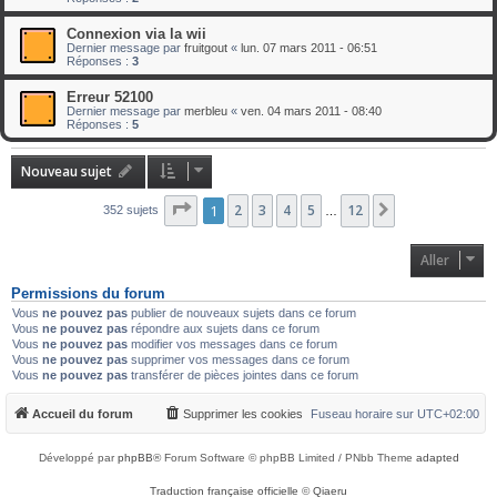
Connexion via la wii
Dernier message par
fruitgout
«
lun. 07 mars 2011 - 06:51
Réponses :
3
Erreur 52100
Dernier message par
merbleu
«
ven. 04 mars 2011 - 08:40
Réponses :
5
Nouveau sujet
Page
1
1
2
sur
3
12
4
5
12
Suivant
352 sujets
…
Aller
Permissions du forum
Vous
ne pouvez pas
publier de nouveaux sujets dans ce forum
Vous
ne pouvez pas
répondre aux sujets dans ce forum
Vous
ne pouvez pas
modifier vos messages dans ce forum
Vous
ne pouvez pas
supprimer vos messages dans ce forum
Vous
ne pouvez pas
transférer de pièces jointes dans ce forum
Accueil du forum
Supprimer les cookies
Fuseau horaire sur
UTC+02:00
Développé par
phpBB
® Forum Software © phpBB Limited / PNbb Theme
adapted
Traduction française officielle
©
Qiaeru