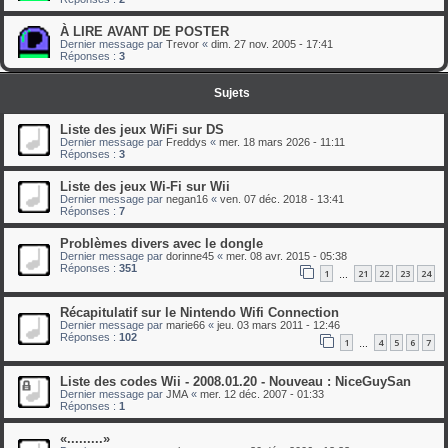
À LIRE AVANT DE POSTER
Dernier message par
Trevor
«
dim. 27 nov. 2005 - 17:41
Réponses :
3
Sujets
Liste des jeux WiFi sur DS
Dernier message par
Freddys
«
mer. 18 mars 2026 - 11:11
Réponses :
3
Liste des jeux Wi-Fi sur Wii
Dernier message par
negan16
«
ven. 07 déc. 2018 - 13:41
Réponses :
7
Problèmes divers avec le dongle
Dernier message par
dorinne45
«
mer. 08 avr. 2015 - 05:38
Réponses :
351
1
21
22
23
24
…
Récapitulatif sur le Nintendo Wifi Connection
Dernier message par
marie66
«
jeu. 03 mars 2011 - 12:46
Réponses :
102
1
4
5
6
7
…
Liste des codes Wii - 2008.01.20 - Nouveau : NiceGuySan
Dernier message par
JMA
«
mer. 12 déc. 2007 - 01:33
Réponses :
1
«.........»