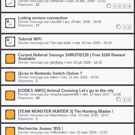
Dernier message par
zelnaruto
«
sam. 30 déc. 2006 - 13:33
Réponses :
51
1
2
3
4
Listing erreurs connection
Dernier message par
Lloyd66
«
jeu. 29 déc. 2005 - 18:08
Réponses :
17
1
2
Tutorial WiFi
Dernier message par
The only dude
«
mar. 29 nov. 2005 - 18:18
Current Referral Savings SHRUTID139 | Free $100 Reward
Available
Dernier message par
gftyffghg
«
ven. 03 juil. 2026 - 18:18
Qu'es le Nintendo Switch Online ?
Dernier message par
daiko
«
ven. 21 nov. 2025 - 14:56
Réponses :
2
[CODES AMIS] Animal Crossing Let's go to the city
Dernier message par
straykersgamer600
«
dim. 12 mars 2017 - 14:08
Réponses :
28
1
2
[TEAM MONSTER HUNTER 3] The Hunting Blades !
Dernier message par
Maynarissa
«
mar. 13 sept. 2016 - 10:57
Réponses :
1
Recherche Joueur 3DS !
Dernier message par
Cofkomane
«
lun. 12 sept. 2016 - 13:07