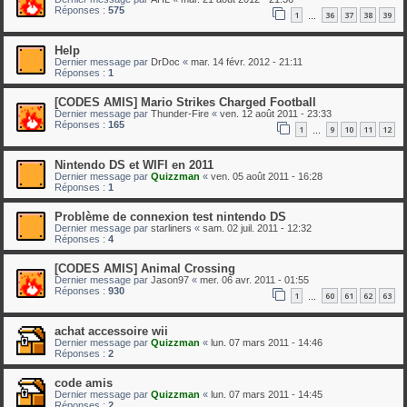
Réponses :
575
1
36
37
38
39
…
Help
Dernier message par
DrDoc
«
mar. 14 févr. 2012 - 21:11
Réponses :
1
[CODES AMIS] Mario Strikes Charged Football
Dernier message par
Thunder-Fire
«
ven. 12 août 2011 - 23:33
Réponses :
165
1
9
10
11
12
…
Nintendo DS et WIFI en 2011
Dernier message par
Quizzman
«
ven. 05 août 2011 - 16:28
Réponses :
1
Problème de connexion test nintendo DS
Dernier message par
starliners
«
sam. 02 juil. 2011 - 12:32
Réponses :
4
[CODES AMIS] Animal Crossing
Dernier message par
Jason97
«
mer. 06 avr. 2011 - 01:55
Réponses :
930
1
60
61
62
63
…
achat accessoire wii
Dernier message par
Quizzman
«
lun. 07 mars 2011 - 14:46
Réponses :
2
code amis
Dernier message par
Quizzman
«
lun. 07 mars 2011 - 14:45
Réponses :
2