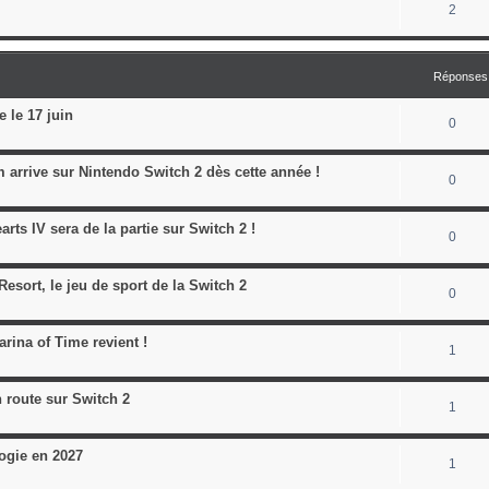
2
Réponses
le 17 juin
0
arrive sur Nintendo Switch 2 dès cette année !
0
ts IV sera de la partie sur Switch 2 !
0
esort, le jeu de sport de la Switch 2
0
rina of Time revient !
1
n route sur Switch 2
1
logie en 2027
1