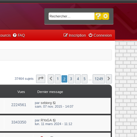
Recherche avancée
Rechercher
ourcis
FAQ
Inscription
Connexion
Page
2
sur
1
1249
2
3
4
5
1249
Précédent
Suivant
37464 sujets
…
Vues
Dernier message
par
sebiorg
2224561
sam. 07 nov. 2015 - 14:07
par
RYoGA
3343350
lun. 11 mars 2024 - 11:12