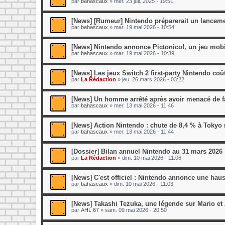
par
bahascaux
»
mer. 23 juil. 2025 - 19:51
[News] [Rumeur] Nintendo préparerait un lancemen
par
bahascaux
»
mar. 19 mai 2026 - 10:54
[News] Nintendo annonce Pictonico!, un jeu mobi
par
bahascaux
»
mar. 19 mai 2026 - 10:39
[News] Les jeux Switch 2 first-party Nintendo co
par
La Rédaction
»
jeu. 26 mars 2026 - 03:22
[News] Un homme arrêté après avoir menacé de fa
par
bahascaux
»
mer. 13 mai 2026 - 11:46
[News] Action Nintendo : chute de 8,4 % à Tokyo 
par
bahascaux
»
mer. 13 mai 2026 - 11:44
[Dossier] Bilan annuel Nintendo au 31 mars 2026 :
par
La Rédaction
»
dim. 10 mai 2026 - 11:06
[News] C'est officiel : Nintendo annonce une hau
par
bahascaux
»
dim. 10 mai 2026 - 11:03
[News] Takashi Tezuka, une légende sur Mario et 
par
AHL 67
»
sam. 09 mai 2026 - 20:50