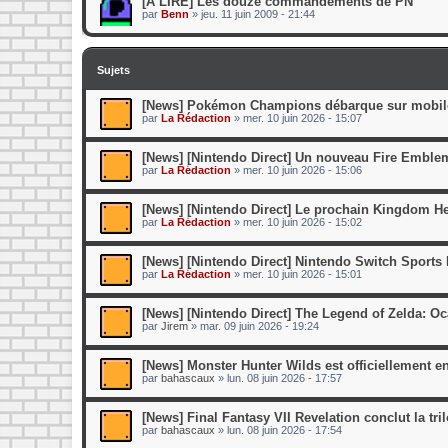
[A LIRE] Les douze commandements de PN
par
Benn
»
jeu. 11 juin 2009 - 21:44
Sujets
[News] Pokémon Champions débarque sur mobile 
par
La Rédaction
»
mer. 10 juin 2026 - 15:07
[News] [Nintendo Direct] Un nouveau Fire Emblem 
par
La Rédaction
»
mer. 10 juin 2026 - 15:06
[News] [Nintendo Direct] Le prochain Kingdom Hear
par
La Rédaction
»
mer. 10 juin 2026 - 15:02
[News] [Nintendo Direct] Nintendo Switch Sports R
par
La Rédaction
»
mer. 10 juin 2026 - 15:01
[News] [Nintendo Direct] The Legend of Zelda: Oca
par
Jirem
»
mar. 09 juin 2026 - 19:24
[News] Monster Hunter Wilds est officiellement e
par
bahascaux
»
lun. 08 juin 2026 - 17:57
[News] Final Fantasy VII Revelation conclut la tri
par
bahascaux
»
lun. 08 juin 2026 - 17:54