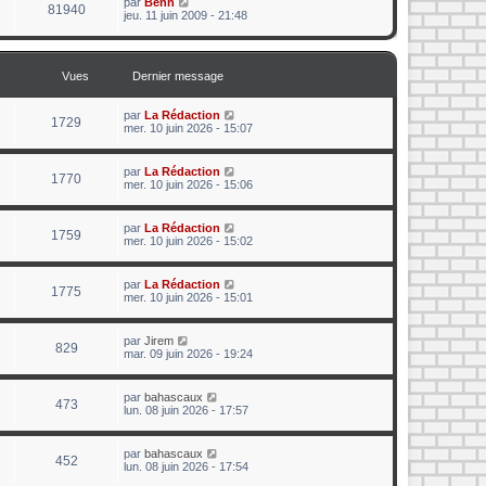
par
Benn
81940
jeu. 11 juin 2009 - 21:48
Vues
Dernier message
par
La Rédaction
1729
mer. 10 juin 2026 - 15:07
par
La Rédaction
1770
mer. 10 juin 2026 - 15:06
par
La Rédaction
1759
mer. 10 juin 2026 - 15:02
par
La Rédaction
1775
mer. 10 juin 2026 - 15:01
par
Jirem
829
mar. 09 juin 2026 - 19:24
par
bahascaux
473
lun. 08 juin 2026 - 17:57
par
bahascaux
452
lun. 08 juin 2026 - 17:54