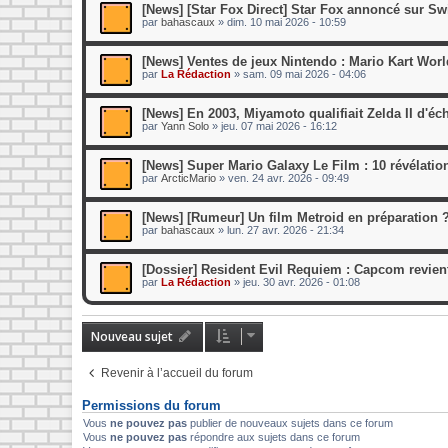
[News] [Star Fox Direct] Star Fox annoncé sur Sw
par
bahascaux
»
dim. 10 mai 2026 - 10:59
[News] Ventes de jeux Nintendo : Mario Kart World
par
La Rédaction
»
sam. 09 mai 2026 - 04:06
[News] En 2003, Miyamoto qualifiait Zelda II d'éch
par
Yann Solo
»
jeu. 07 mai 2026 - 16:12
[News] Super Mario Galaxy Le Film : 10 révélation
par
ArcticMario
»
ven. 24 avr. 2026 - 09:49
[News] [Rumeur] Un film Metroid en préparation ?
par
bahascaux
»
lun. 27 avr. 2026 - 21:34
[Dossier] Resident Evil Requiem : Capcom revient
par
La Rédaction
»
jeu. 30 avr. 2026 - 01:08
Nouveau sujet
Revenir à l’accueil du forum
Permissions du forum
Vous
ne pouvez pas
publier de nouveaux sujets dans ce forum
Vous
ne pouvez pas
répondre aux sujets dans ce forum