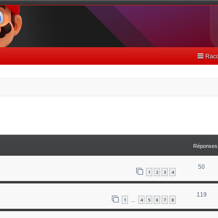
Racc
avancée
Réponses
50
1
2
3
4
119
1
4
5
6
7
8
…