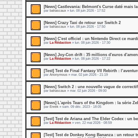
[News] Castlevania: Belmont's Curse daté mais la
par
bahascaux
»
lun. 08 juin 2026 - 17:52
[News] Crazy Taxi de retour sur Switch 2
par
bahascaux
»
lun. 08 juin 2026 - 17:50
[News] C'est officiel : un Nintendo Direct ce mardi
par
La Rédaction
»
lun. 08 juin 2026 - 17:30
[News] Joy-Con drift : 35 millions d'euros d'ame
par
La Rédaction
»
lun. 08 juin 2026 - 17:22
[Test] Test de Final Fantasy VII Rebirth : l’aventu
par
Anonymous
»
mar. 02 juin 2026 - 21:19
[News] Switch 2 : une nouvelle vague de correctif
par
bahascaux
»
mar. 02 juin 2026 - 09:00
[News] L'après Tears of the Kingdom : la série Ze
par
Ereek
»
sam. 09 déc. 2023 - 18:05
[Test] Test de Ariana and The Elder Codex : un 
par
La Rédaction
»
ven. 22 mai 2026 - 08:59
[Test] Test de Donkey Kong Bananza : un retour tr