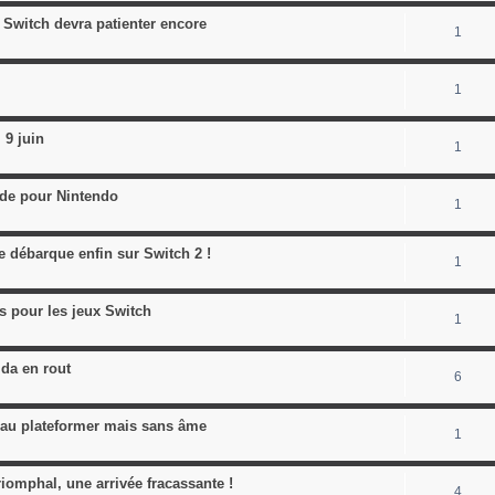
 Switch devra patienter encore
1
1
 9 juin
1
nde pour Nintendo
1
re débarque enfin sur Switch 2 !
1
s pour les jeux Switch
1
lda en rout
6
beau plateformer mais sans âme
1
iomphal, une arrivée fracassante !
4