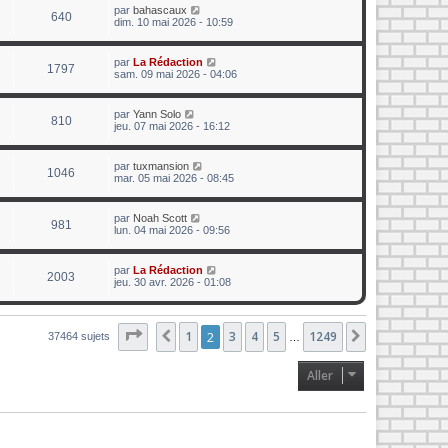
par
bahascaux
640
dim. 10 mai 2026 - 10:59
par
La Rédaction
1797
sam. 09 mai 2026 - 04:06
par
Yann Solo
810
jeu. 07 mai 2026 - 16:12
par
tuxmansion
1046
mar. 05 mai 2026 - 08:45
par
Noah Scott
981
lun. 04 mai 2026 - 09:56
par
La Rédaction
2003
jeu. 30 avr. 2026 - 01:08
Page
2
sur
1
1249
2
3
4
5
1249
Précédent
Suivant
37464 sujets
…
Aller