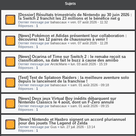
Sujets
[Dossier] Résultats trimestriels de Nintendo au 30 juin 2026 :
la Switch 2 franchit les 23 millions et le bénéfice net g
Dernier message par
bahascaux
«
ven. 07 août 2026 - 11:32
Réponses :
1
[News] Pokémon et Adidas présentent leur collaboration :
découvrez les 12 paires de chaussures à venir !
Dernier message par
bahascaux
«
ven. 07 août 2026 - 11:28
Réponses :
1
[News] Ocarina of Time sur Switch 2 : le remake reçoit sa
classification, sa date fait le buzz à cause des amiibo
Dernier message par
ArcticMario
«
lun. 03 août 2026 - 15:19
Réponses :
1
[Test] Test de Splatoon Raiders : la meilleure aventure solo
depuis le lancement de la franchise !
Dernier message par
bahascaux
«
sam. 01 août 2026 - 09:18
Réponses :
1
[News] Deux jeux Virtual Boy inédits débarquent sur
Nintendo Classics le 4 août, dont un F-Zero annulé
Dernier message par
bahascaux
«
sam. 01 août 2026 - 09:15
Réponses :
1
[News] Nintendo et Hasbro signent un accord pluriannuel
pour des jouets The Legend of Zelda
Dernier message par
Gus
«
lun. 27 juil. 2026 - 13:14
Réponses :
1