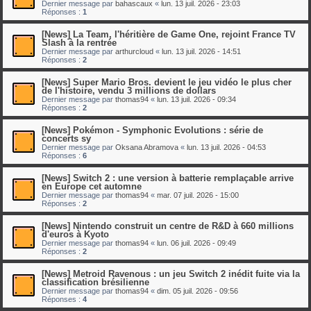
Dernier message par
bahascaux
«
lun. 13 juil. 2026 - 23:03
Réponses :
1
[News] La Team, l'héritière de Game One, rejoint France TV
Slash à la rentrée
Dernier message par
arthurcloud
«
lun. 13 juil. 2026 - 14:51
Réponses :
2
[News] Super Mario Bros. devient le jeu vidéo le plus cher
de l'histoire, vendu 3 millions de dollars
Dernier message par
thomas94
«
lun. 13 juil. 2026 - 09:34
Réponses :
2
[News] Pokémon - Symphonic Evolutions : série de
concerts sy
Dernier message par
Oksana Abramova
«
lun. 13 juil. 2026 - 04:53
Réponses :
6
[News] Switch 2 : une version à batterie remplaçable arrive
en Europe cet automne
Dernier message par
thomas94
«
mar. 07 juil. 2026 - 15:00
Réponses :
2
[News] Nintendo construit un centre de R&D à 660 millions
d'euros à Kyoto
Dernier message par
thomas94
«
lun. 06 juil. 2026 - 09:49
Réponses :
2
[News] Metroid Ravenous : un jeu Switch 2 inédit fuite via la
classification brésilienne
Dernier message par
thomas94
«
dim. 05 juil. 2026 - 09:56
Réponses :
4