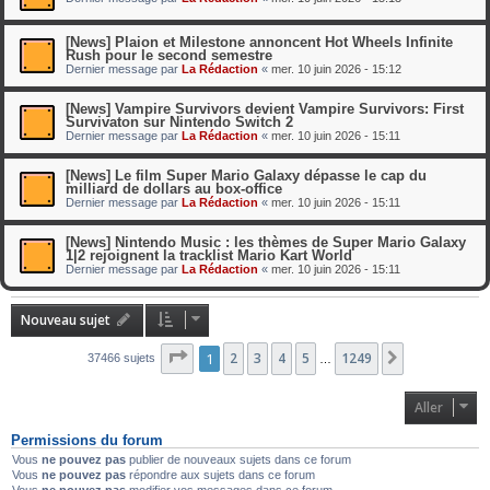
[News] Plaion et Milestone annoncent Hot Wheels Infinite
Rush pour le second semestre
Dernier message par
La Rédaction
«
mer. 10 juin 2026 - 15:12
[News] Vampire Survivors devient Vampire Survivors: First
Survivaton sur Nintendo Switch 2
Dernier message par
La Rédaction
«
mer. 10 juin 2026 - 15:11
[News] Le film Super Mario Galaxy dépasse le cap du
milliard de dollars au box-office
Dernier message par
La Rédaction
«
mer. 10 juin 2026 - 15:11
[News] Nintendo Music : les thèmes de Super Mario Galaxy
1|2 rejoignent la tracklist Mario Kart World
Dernier message par
La Rédaction
«
mer. 10 juin 2026 - 15:11
Nouveau sujet
Page
1
1
2
sur
3
1249
4
5
1249
Suivant
37466 sujets
…
Aller
Permissions du forum
Vous
ne pouvez pas
publier de nouveaux sujets dans ce forum
Vous
ne pouvez pas
répondre aux sujets dans ce forum