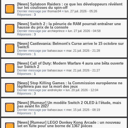
[News] Splatoon Raiders : ce que les développeurs révèlent
sur les coulisses du spin-off
Dernier message par
thomas94
«
lun. 27 juil. 2026 - 05:26
Réponses :
3
[News] Switch 2 : la pénurie de RAM pourrait entraîner une
hausse du prix de la console
Dernier message par
archieprince
«
lun. 27 juil. 2026 - 04:58
Réponses :
3
[News] Castlevania: Belmont's Curse arrive le 15 octobre sur
Switch
Dernier message par
bahascaux
«
mar. 21 juil. 2026 - 21:28
Réponses :
1
[News] Call of Duty: Modern Warfare 4 aura une bêta ouverte
sur Switch 2
Dernier message par
bahascaux
«
mar. 21 juil. 2026 - 21:27
Réponses :
1
[News] Stop Killing Games : la Commission européenne ne
légiférera pas sur la mort des jeux
Dernier message par
andrekyler
«
lun. 20 juil. 2026 - 12:04
Réponses :
3
[News] [Rumeur] Un modèle Switch 2 OLED à l'étude, mais
pas avant fin 2027
Dernier message par
bahascaux
«
mer. 15 juil. 2026 - 08:19
Réponses :
1
[News] [Rumeur] LEGO Donkey Kong Arcade : un nouveau
set en fuite pour une borne de 1367 pièces