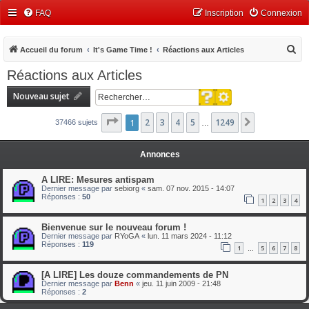
FAQ
Inscription
Connexion
R
Accueil du forum
It's Game Time !
Réactions aux Articles
e
Réactions aux Articles
c
Recherche avancée
Nouveau sujet
h
Rechercher
e
Page
1
1
2
sur
3
1249
4
5
1249
Suivant
37466 sujets
…
r
c
Annonces
h
A LIRE: Mesures antispam
e
Dernier message par
sebiorg
«
sam. 07 nov. 2015 - 14:07
Réponses :
50
r
1
2
3
4
Bienvenue sur le nouveau forum !
Dernier message par
RYoGA
«
lun. 11 mars 2024 - 11:12
Réponses :
119
1
5
6
7
8
…
[A LIRE] Les douze commandements de PN
Dernier message par
Benn
«
jeu. 11 juin 2009 - 21:48
Réponses :
2