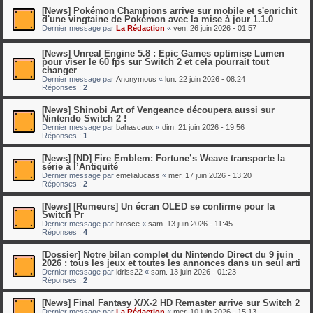
[News] Pokémon Champions arrive sur mobile et s'enrichit
d'une vingtaine de Pokémon avec la mise à jour 1.1.0
Dernier message par
La Rédaction
«
ven. 26 juin 2026 - 01:57
[News] Unreal Engine 5.8 : Epic Games optimise Lumen
pour viser le 60 fps sur Switch 2 et cela pourrait tout
changer
Dernier message par
Anonymous
«
lun. 22 juin 2026 - 08:24
Réponses :
2
[News] Shinobi Art of Vengeance découpera aussi sur
Nintendo Switch 2 !
Dernier message par
bahascaux
«
dim. 21 juin 2026 - 19:56
Réponses :
1
[News] [ND] Fire Emblem: Fortune’s Weave transporte la
série à l’Antiquité
Dernier message par
emelialucass
«
mer. 17 juin 2026 - 13:20
Réponses :
2
[News] [Rumeurs] Un écran OLED se confirme pour la
Switch Pr
Dernier message par
brosce
«
sam. 13 juin 2026 - 11:45
Réponses :
4
[Dossier] Notre bilan complet du Nintendo Direct du 9 juin
2026 : tous les jeux et toutes les annonces dans un seul arti
Dernier message par
idriss22
«
sam. 13 juin 2026 - 01:23
Réponses :
2
[News] Final Fantasy X/X-2 HD Remaster arrive sur Switch 2
Dernier message par
La Rédaction
«
mer. 10 juin 2026 - 15:13