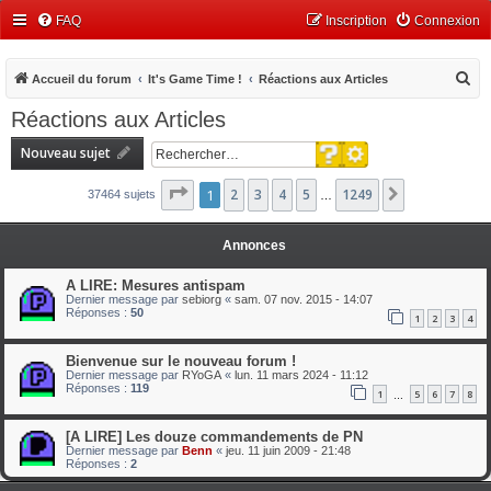
FAQ
Inscription
Connexion
R
Accueil du forum
It's Game Time !
Réactions aux Articles
e
Réactions aux Articles
c
Recherche avancée
Nouveau sujet
h
Rechercher
e
Page
1
1
2
sur
3
1249
4
5
1249
Suivant
37464 sujets
…
r
c
Annonces
h
A LIRE: Mesures antispam
e
Dernier message par
sebiorg
«
sam. 07 nov. 2015 - 14:07
Réponses :
50
r
1
2
3
4
Bienvenue sur le nouveau forum !
Dernier message par
RYoGA
«
lun. 11 mars 2024 - 11:12
Réponses :
119
1
5
6
7
8
…
[A LIRE] Les douze commandements de PN
Dernier message par
Benn
«
jeu. 11 juin 2009 - 21:48
Réponses :
2