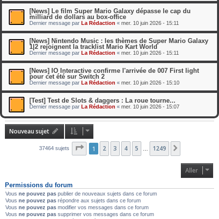
[News] Le film Super Mario Galaxy dépasse le cap du
milliard de dollars au box-office
Dernier message par
La Rédaction
«
mer. 10 juin 2026 - 15:11
[News] Nintendo Music : les thèmes de Super Mario Galaxy
1|2 rejoignent la tracklist Mario Kart World
Dernier message par
La Rédaction
«
mer. 10 juin 2026 - 15:11
[News] IO Interactive confirme l'arrivée de 007 First light
pour cet été sur Switch 2
Dernier message par
La Rédaction
«
mer. 10 juin 2026 - 15:10
[Test] Test de Slots & daggers : La roue tourne...
Dernier message par
La Rédaction
«
mer. 10 juin 2026 - 15:07
Nouveau sujet
Page
1
1
2
sur
3
1249
4
5
1249
Suivant
37464 sujets
…
Aller
Permissions du forum
Vous
ne pouvez pas
publier de nouveaux sujets dans ce forum
Vous
ne pouvez pas
répondre aux sujets dans ce forum
Vous
ne pouvez pas
modifier vos messages dans ce forum
Vous
ne pouvez pas
supprimer vos messages dans ce forum