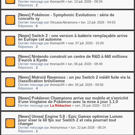
Dernier message par
thomas94
«
lun. 13 juil. 2026 - 09:34
Réponses :
2
[News] Pokémon - Symphonic Evolutions : série de
concerts sy
Dernier message par
Oksana Abramova
«
lun. 13 juil. 2026 - 04:53
Réponses :
6
[News] Switch 2 : une version à batterie remplaçable arrive
en Europe cet automne
Dernier message par
thomas94
«
mar. 07 juil. 2026 - 15:00
Réponses :
2
[News] Nintendo construit un centre de R&D à 660 millions
d'euros à Kyoto
Dernier message par
thomas94
«
lun. 06 juil. 2026 - 09:49
Réponses :
2
[News] Metroid Ravenous : un jeu Switch 2 inédit fuite via la
classification brésilienne
Dernier message par
thomas94
«
dim. 05 juil. 2026 - 09:56
Réponses :
4
[News] Pokémon Champions arrive sur mobile et s'enrichit
d'une vingtaine de Pokémon avec la mise à jour 1.1.0
Dernier message par
La Rédaction
«
ven. 26 juin 2026 - 01:57
[News] Unreal Engine 5.8 : Epic Games optimise Lumen
pour viser le 60 fps sur Switch 2 et cela pourrait tout
changer
Dernier message par
Anonymous
«
lun. 22 juin 2026 - 08:24
Réponses :
2