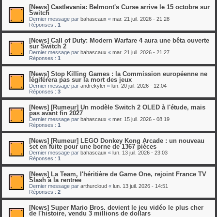
[News] Castlevania: Belmont's Curse arrive le 15 octobre sur
Switch
Dernier message par
bahascaux
«
mar. 21 juil. 2026 - 21:28
Réponses :
1
[News] Call of Duty: Modern Warfare 4 aura une bêta ouverte
sur Switch 2
Dernier message par
bahascaux
«
mar. 21 juil. 2026 - 21:27
Réponses :
1
[News] Stop Killing Games : la Commission européenne ne
légiférera pas sur la mort des jeux
Dernier message par
andrekyler
«
lun. 20 juil. 2026 - 12:04
Réponses :
3
[News] [Rumeur] Un modèle Switch 2 OLED à l'étude, mais
pas avant fin 2027
Dernier message par
bahascaux
«
mer. 15 juil. 2026 - 08:19
Réponses :
1
[News] [Rumeur] LEGO Donkey Kong Arcade : un nouveau
set en fuite pour une borne de 1367 pièces
Dernier message par
bahascaux
«
lun. 13 juil. 2026 - 23:03
Réponses :
1
[News] La Team, l'héritière de Game One, rejoint France TV
Slash à la rentrée
Dernier message par
arthurcloud
«
lun. 13 juil. 2026 - 14:51
Réponses :
2
[News] Super Mario Bros. devient le jeu vidéo le plus cher
de l'histoire, vendu 3 millions de dollars