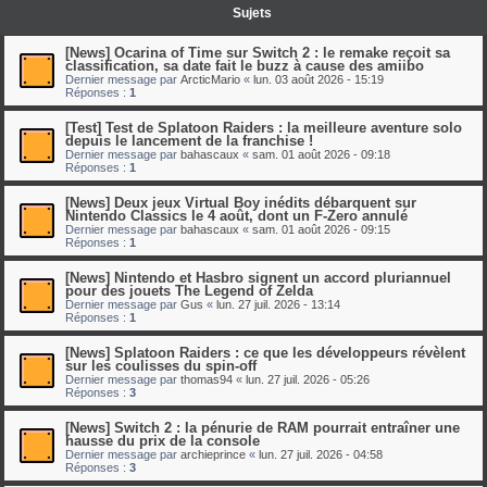
Sujets
[News] Ocarina of Time sur Switch 2 : le remake reçoit sa
classification, sa date fait le buzz à cause des amiibo
Dernier message par
ArcticMario
«
lun. 03 août 2026 - 15:19
Réponses :
1
[Test] Test de Splatoon Raiders : la meilleure aventure solo
depuis le lancement de la franchise !
Dernier message par
bahascaux
«
sam. 01 août 2026 - 09:18
Réponses :
1
[News] Deux jeux Virtual Boy inédits débarquent sur
Nintendo Classics le 4 août, dont un F-Zero annulé
Dernier message par
bahascaux
«
sam. 01 août 2026 - 09:15
Réponses :
1
[News] Nintendo et Hasbro signent un accord pluriannuel
pour des jouets The Legend of Zelda
Dernier message par
Gus
«
lun. 27 juil. 2026 - 13:14
Réponses :
1
[News] Splatoon Raiders : ce que les développeurs révèlent
sur les coulisses du spin-off
Dernier message par
thomas94
«
lun. 27 juil. 2026 - 05:26
Réponses :
3
[News] Switch 2 : la pénurie de RAM pourrait entraîner une
hausse du prix de la console
Dernier message par
archieprince
«
lun. 27 juil. 2026 - 04:58
Réponses :
3