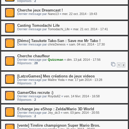
Réponses :
2
Cherche jeux Dreamcast !
Dernier message par
Nano13
«
mer. 22 oct. 2014 - 19:43
Casting Tomodachi Life
Dernier message par
Tomodachi_Life
«
mar. 21 oct. 2014 - 17:41
[Démo] Tasukete Tako-San : Save me Mr Tako !
Dernier message par
chrisDeneos
«
sam. 04 oct. 2014 - 17:30
Cherche chauffeur
Dernier message par
Quizzman
«
dim. 13 juil. 2014 - 17:56
Réponses :
28
1
2
[LatzoGames] Mes créations de jeux videos
Dernier message par
Maître Yoda
«
mar. 17 juin 2014 - 13:28
Réponses :
3
GamerObs recrute :)
Dernier message par
Roydu62
«
ven. 14 févr. 2014 - 16:58
Réponses :
2
Echange jeu eShop : Zelda/Mario 3D World
Dernier message par
Jey_dc3
«
ven. 03 janv. 2014 - 20:55
Réponses :
2
[vente] Tirelire champignon Super Mario Bros.
Dernier message par
woaha
«
jeu. 21 nov. 2013 - 00:50