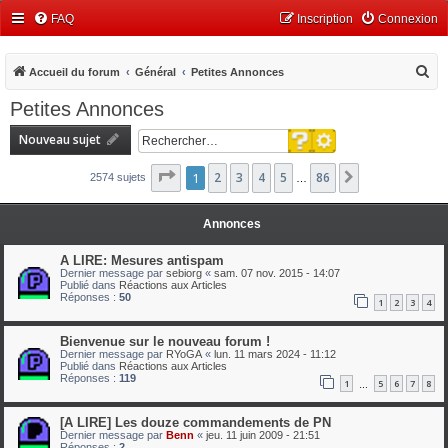
FAQ
Inscription
Connexion
R
Accueil du forum
Général
Petites Annonces
e
Petites Annonces
c
Recherche avancée
Nouveau sujet
h
Rechercher
e
Page
1
1
2
sur
3
86
4
5
86
Suivant
2574 sujets
…
r
c
Annonces
h
A LIRE: Mesures antispam
e
Dernier message par
sebiorg
«
sam. 07 nov. 2015 - 14:07
Publié dans
Réactions aux Articles
r
Réponses :
50
1
2
3
4
Bienvenue sur le nouveau forum !
Dernier message par
RYoGA
«
lun. 11 mars 2024 - 11:12
Publié dans
Réactions aux Articles
Réponses :
119
1
5
6
7
8
…
[A LIRE] Les douze commandements de PN
Dernier message par
Benn
«
jeu. 11 juin 2009 - 21:51
Réponses :
2