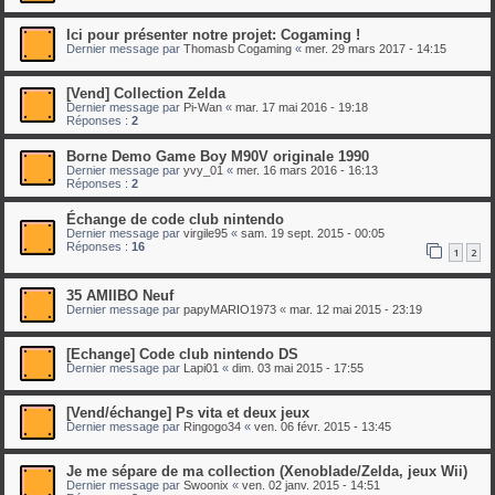
Ici pour présenter notre projet: Cogaming !
Dernier message par
Thomasb Cogaming
«
mer. 29 mars 2017 - 14:15
[Vend] Collection Zelda
Dernier message par
Pi-Wan
«
mar. 17 mai 2016 - 19:18
Réponses :
2
Borne Demo Game Boy M90V originale 1990
Dernier message par
yvy_01
«
mer. 16 mars 2016 - 16:13
Réponses :
2
Échange de code club nintendo
Dernier message par
virgile95
«
sam. 19 sept. 2015 - 00:05
Réponses :
16
1
2
35 AMIIBO Neuf
Dernier message par
papyMARIO1973
«
mar. 12 mai 2015 - 23:19
[Echange] Code club nintendo DS
Dernier message par
Lapi01
«
dim. 03 mai 2015 - 17:55
[Vend/échange] Ps vita et deux jeux
Dernier message par
Ringogo34
«
ven. 06 févr. 2015 - 13:45
Je me sépare de ma collection (Xenoblade/Zelda, jeux Wii)
Dernier message par
Swoonix
«
ven. 02 janv. 2015 - 14:51