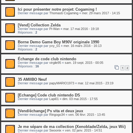
Ici pour présenter notre projet: Cogaming !
Dernier message par
Thomasb Cogaming
«
mer. 29 mars 2017 - 14:15
[Vend] Collection Zelda
Dernier message par
Pi-Wan
«
mar. 17 mai 2016 - 19:18
Réponses :
2
Borne Demo Game Boy M90V originale 1990
Dernier message par
yvy_01
«
mer. 16 mars 2016 - 16:13
Réponses :
2
Échange de code club nintendo
Dernier message par
virgile95
«
sam. 19 sept. 2015 - 00:05
Réponses :
16
1
2
35 AMIIBO Neuf
Dernier message par
papyMARIO1973
«
mar. 12 mai 2015 - 23:19
[Echange] Code club nintendo DS
Dernier message par
Lapi01
«
dim. 03 mai 2015 - 17:55
[Vend/échange] Ps vita et deux jeux
Dernier message par
Ringogo34
«
ven. 06 févr. 2015 - 13:45
Je me sépare de ma collection (Xenoblade/Zelda, jeux Wii)
Dernier message par
Swoonix
«
ven. 02 janv. 2015 - 14:51