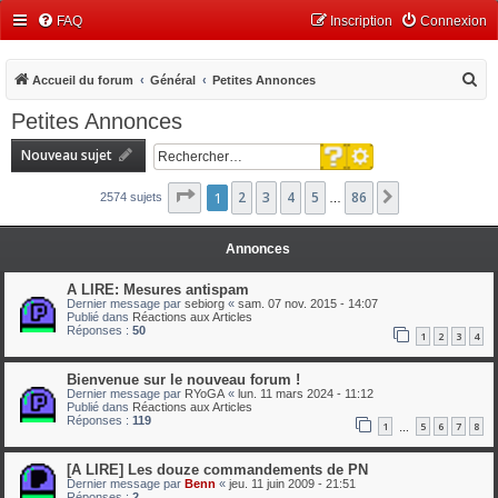
FAQ
Inscription
Connexion
R
Accueil du forum
Général
Petites Annonces
e
Petites Annonces
c
Recherche avancée
Nouveau sujet
h
Rechercher
e
Page
1
1
2
sur
3
86
4
5
86
Suivant
2574 sujets
…
r
c
Annonces
h
A LIRE: Mesures antispam
e
Dernier message par
sebiorg
«
sam. 07 nov. 2015 - 14:07
Publié dans
Réactions aux Articles
r
Réponses :
50
1
2
3
4
Bienvenue sur le nouveau forum !
Dernier message par
RYoGA
«
lun. 11 mars 2024 - 11:12
Publié dans
Réactions aux Articles
Réponses :
119
1
5
6
7
8
…
[A LIRE] Les douze commandements de PN
Dernier message par
Benn
«
jeu. 11 juin 2009 - 21:51
Réponses :
2