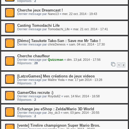
Réponses :
2
Cherche jeux Dreamcast !
Dernier message par
Nano13
«
mer. 22 oct. 2014 - 19:43
Casting Tomodachi Life
Dernier message par
Tomodachi_Life
«
mar. 21 oct. 2014 - 17:41
[Démo] Tasukete Tako-San : Save me Mr Tako !
Dernier message par
chrisDeneos
«
sam. 04 oct. 2014 - 17:30
Cherche chauffeur
Dernier message par
Quizzman
«
dim. 13 juil. 2014 - 17:56
Réponses :
28
1
2
[LatzoGames] Mes créations de jeux videos
Dernier message par
Maître Yoda
«
mar. 17 juin 2014 - 13:28
Réponses :
3
GamerObs recrute :)
Dernier message par
Roydu62
«
ven. 14 févr. 2014 - 16:58
Réponses :
2
Echange jeu eShop : Zelda/Mario 3D World
Dernier message par
Jey_dc3
«
ven. 03 janv. 2014 - 20:55
Réponses :
2
[vente] Tirelire champignon Super Mario Bros.
Dernier message par
woaha
«
jeu. 21 nov. 2013 - 00:50