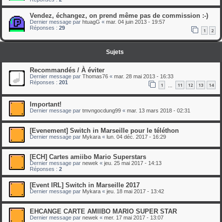
Vendez, échangez, on prend même pas de commission :-)
Dernier message par
htuagG
«
mar. 04 juin 2013 - 19:57
Réponses :
29
1
2
Sujets
Recommandés / À éviter
Dernier message par
Thomas76
«
mar. 28 mai 2013 - 16:33
Réponses :
201
1
11
12
13
14
…
Important!
Dernier message par
tmvngocdung99
«
mar. 13 mars 2018 - 02:31
[Evenement] Switch in Marseille pour le téléthon
Dernier message par
Mykara
«
lun. 04 déc. 2017 - 16:29
[ECH] Cartes amiibo Mario Superstars
Dernier message par
newek
«
jeu. 25 mai 2017 - 14:13
Réponses :
2
[Event IRL] Switch in Marseille 2017
Dernier message par
Mykara
«
jeu. 18 mai 2017 - 13:42
EHCANGE CARTE AMIIBO MARIO SUPER STAR
Dernier message par
newek
«
mer. 17 mai 2017 - 13:07