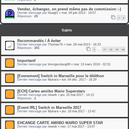
Vendez, échangez, on prend même pas de commission :-)
Dernier message par
htuagG
«
mar. 04 juin 2013 - 19:57
Réponses :
29
1
2
Sujets
Recommandés / À éviter
Dernier message par
Thomas76
«
mar. 28 mai 2013 - 16:33
Réponses :
201
1
11
12
13
14
…
Important!
Dernier message par
tmvngocdung99
«
mar. 13 mars 2018 - 02:31
[Evenement] Switch in Marseille pour le téléthon
Dernier message par
Mykara
«
lun. 04 déc. 2017 - 16:29
[ECH] Cartes amiibo Mario Superstars
Dernier message par
newek
«
jeu. 25 mai 2017 - 14:13
Réponses :
2
[Event IRL] Switch in Marseille 2017
Dernier message par
Mykara
«
jeu. 18 mai 2017 - 13:42
EHCANGE CARTE AMIIBO MARIO SUPER STAR
Dernier message par
newek
«
mer. 17 mai 2017 - 13:07