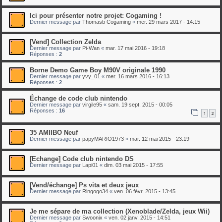
Ici pour présenter notre projet: Cogaming !
Dernier message par
Thomasb Cogaming
«
mer. 29 mars 2017 - 14:15
[Vend] Collection Zelda
Dernier message par
Pi-Wan
«
mar. 17 mai 2016 - 19:18
Réponses :
2
Borne Demo Game Boy M90V originale 1990
Dernier message par
yvy_01
«
mer. 16 mars 2016 - 16:13
Réponses :
2
Échange de code club nintendo
Dernier message par
virgile95
«
sam. 19 sept. 2015 - 00:05
Réponses :
16
1
2
35 AMIIBO Neuf
Dernier message par
papyMARIO1973
«
mar. 12 mai 2015 - 23:19
[Echange] Code club nintendo DS
Dernier message par
Lapi01
«
dim. 03 mai 2015 - 17:55
[Vend/échange] Ps vita et deux jeux
Dernier message par
Ringogo34
«
ven. 06 févr. 2015 - 13:45
Je me sépare de ma collection (Xenoblade/Zelda, jeux Wii)
Dernier message par
Swoonix
«
ven. 02 janv. 2015 - 14:51