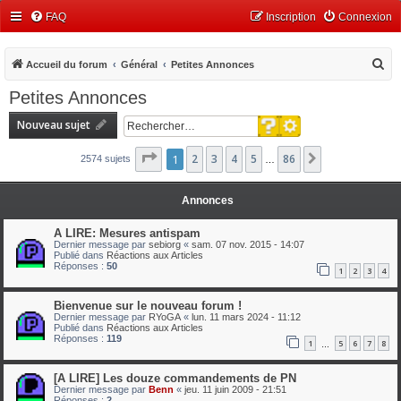
FAQ
Inscription
Connexion
R
Accueil du forum
Général
Petites Annonces
e
Petites Annonces
c
Recherche avancée
Nouveau sujet
h
Rechercher
e
Page
1
1
2
sur
3
86
4
5
86
Suivant
2574 sujets
…
r
c
Annonces
h
A LIRE: Mesures antispam
e
Dernier message par
sebiorg
«
sam. 07 nov. 2015 - 14:07
Publié dans
Réactions aux Articles
r
Réponses :
50
1
2
3
4
Bienvenue sur le nouveau forum !
Dernier message par
RYoGA
«
lun. 11 mars 2024 - 11:12
Publié dans
Réactions aux Articles
Réponses :
119
1
5
6
7
8
…
[A LIRE] Les douze commandements de PN
Dernier message par
Benn
«
jeu. 11 juin 2009 - 21:51
Réponses :
2