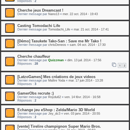
Réponses :
2
Cherche jeux Dreamcast !
Dernier message par
Nano13
«
mer. 22 oct. 2014 - 19:43
Casting Tomodachi Life
Dernier message par
Tomodachi_Life
«
mar. 21 oct. 2014 - 17:41
[Démo] Tasukete Tako-San : Save me Mr Tako !
Dernier message par
chrisDeneos
«
sam. 04 oct. 2014 - 17:30
Cherche chauffeur
Dernier message par
Quizzman
«
dim. 13 juil. 2014 - 17:56
Réponses :
28
1
2
[LatzoGames] Mes créations de jeux videos
Dernier message par
Maître Yoda
«
mar. 17 juin 2014 - 13:28
Réponses :
3
GamerObs recrute :)
Dernier message par
Roydu62
«
ven. 14 févr. 2014 - 16:58
Réponses :
2
Echange jeu eShop : Zelda/Mario 3D World
Dernier message par
Jey_dc3
«
ven. 03 janv. 2014 - 20:55
Réponses :
2
[vente] Tirelire champignon Super Mario Bros.
Dernier message par
woaha
«
jeu. 21 nov. 2013 - 00:50