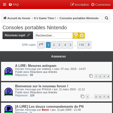
FAQ
Inscription
Connexion
R
Accueil du forum
It's Game Time !
Consoles portables Nintendo
e
Consoles portables Nintendo
c
Recherche avancée
Nouveau sujet
h
Rechercher
e
Page
1
1
2
sur
3
110
4
5
110
Suivant
3290 sujets
…
r
c
Annonces
h
A LIRE: Mesures antispam
e
Dernier message par
sebiorg
«
sam. 07 nov. 2015 - 14:07
Publié dans
Réactions aux Articles
r
Réponses :
50
1
2
3
4
Bienvenue sur le nouveau forum !
Dernier message par
RYoGA
«
lun. 11 mars 2024 - 11:12
Publié dans
Réactions aux Articles
Réponses :
119
1
5
6
7
8
…
[A LIRE] Les douze commandements de PN
Dernier message par
Benn
«
jeu. 11 juin 2009 - 21:49
Réponses :
2