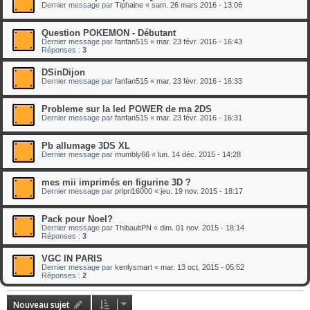
Dernier message par
Tiphaine
«
sam. 26 mars 2016 - 13:06
Question POKEMON - Débutant
Dernier message par
fanfan515
«
mar. 23 févr. 2016 - 16:43
Réponses :
3
DSinDijon
Dernier message par
fanfan515
«
mar. 23 févr. 2016 - 16:33
Probleme sur la led POWER de ma 2DS
Dernier message par
fanfan515
«
mar. 23 févr. 2016 - 16:31
Pb allumage 3DS XL
Dernier message par
mumbly66
«
lun. 14 déc. 2015 - 14:28
mes mii imprimés en figurine 3D ?
Dernier message par
pripri16000
«
jeu. 19 nov. 2015 - 18:17
Pack pour Noel?
Dernier message par
ThibaultPN
«
dim. 01 nov. 2015 - 18:14
Réponses :
3
VGC IN PARIS
Dernier message par
kenlysmart
«
mar. 13 oct. 2015 - 05:52
Réponses :
2
Nouveau sujet