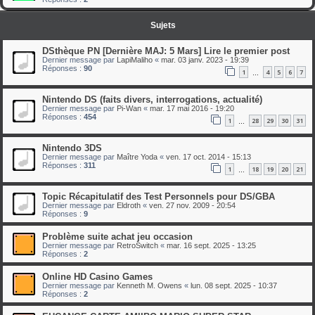
Sujets
DSthèque PN [Dernière MAJ: 5 Mars] Lire le premier post
Dernier message par
LapiMaliho
«
mar. 03 janv. 2023 - 19:39
Réponses :
90
1
4
5
6
7
…
Nintendo DS (faits divers, interrogations, actualité)
Dernier message par
Pi-Wan
«
mar. 17 mai 2016 - 19:20
Réponses :
454
1
28
29
30
31
…
Nintendo 3DS
Dernier message par
Maître Yoda
«
ven. 17 oct. 2014 - 15:13
Réponses :
311
1
18
19
20
21
…
Topic Récapitulatif des Test Personnels pour DS/GBA
Dernier message par
Eldroth
«
ven. 27 nov. 2009 - 20:54
Réponses :
9
Problème suite achat jeu occasion
Dernier message par
RetroSwitch
«
mar. 16 sept. 2025 - 13:25
Réponses :
2
Online HD Casino Games
Dernier message par
Kenneth M. Owens
«
lun. 08 sept. 2025 - 10:37
Réponses :
2