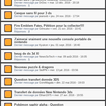
Dernier message par
DrDoc
«
mar. 13 déc. 2016 - 20:18
Réponses :
1
Casque sans fil pour 3 ds
Dernier message par
jeanseb
«
jeu. 24 nov. 2016 - 17:54
Fire Emblem Fates, Pétition pour la collector!!!!
Dernier message par
Gimsuke
«
ven. 21 oct. 2016 - 10:41
Réponses :
2
J'aimerai vraiment une nouvelle console portable de
nintendo
Dernier message par
Kyukon
«
jeu. 01 sept. 2016 - 18:40
beug de ds 3d Xl
Dernier message par
NewsSoTech
«
mar. 09 août 2016 - 16:05
Réponses :
1
Nouveau puzzle & dragons
Dernier message par
StefPN
«
mer. 13 juil. 2016 - 03:56
Question transfert donnée 3DS
Dernier message par
GoreMagala
«
dim. 22 mai 2016 - 19:03
Transfert de données New Nintendo 3ds
Dernier message par
Ethan1975
«
mer. 27 avr. 2016 - 19:55
Pokémon saphir alpha - Question