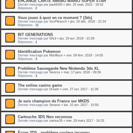
EHCANGE CARTE AMIIBO MARIO SUPER STAR
Dernier message par
paul4200
«
dim. 25 sept. 2022 - 18:42
Réponses :
2
Vous jouez à quoi en ce moment ? (3ds)
Dernier message par
XxxPikaxxX
«
jeu. 20 déc. 2018 - 22:24
Réponses :
11
BIT GENERATIONS
Dernier message par
5ALli
«
jeu. 19 avr. 2018 - 21:09
Réponses :
1
Identification Pokemon
Dernier message par
Mortifuce
«
ven. 09 févr. 2018 - 14:05
Réponses :
3
Problème Sauvegarde New Nintendo 3ds XL
Dernier message par
Siversx
«
mer. 17 janv. 2018 - 09:36
Réponses :
3
The online casino game
Dernier message par
Dream
«
ven. 27 oct. 2017 - 11:39
Je suis champion de France sur MKDS
Dernier message par
Seraviv
«
lun. 10 avr. 2017 - 10:50
Cartouche 3DS Non reconnue
Dernier message par
samus35
«
mer. 29 mars 2017 - 16:25
Écran 2DS , problème couleur inconnu