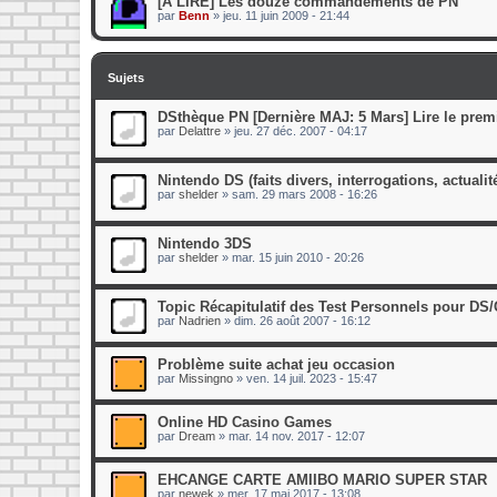
[A LIRE] Les douze commandements de PN
par
Benn
»
jeu. 11 juin 2009 - 21:44
Sujets
DSthèque PN [Dernière MAJ: 5 Mars] Lire le prem
par
Delattre
»
jeu. 27 déc. 2007 - 04:17
Nintendo DS (faits divers, interrogations, actualit
par
shelder
»
sam. 29 mars 2008 - 16:26
Nintendo 3DS
par
shelder
»
mar. 15 juin 2010 - 20:26
Topic Récapitulatif des Test Personnels pour DS
par
Nadrien
»
dim. 26 août 2007 - 16:12
Problème suite achat jeu occasion
par
Missingno
»
ven. 14 juil. 2023 - 15:47
Online HD Casino Games
par
Dream
»
mar. 14 nov. 2017 - 12:07
EHCANGE CARTE AMIIBO MARIO SUPER STAR
par
newek
»
mer. 17 mai 2017 - 13:08