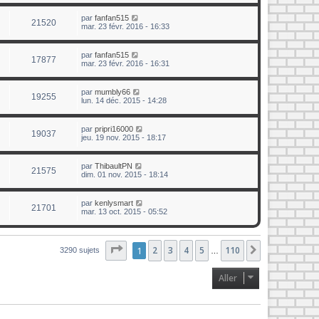
par
fanfan515
21520
mar. 23 févr. 2016 - 16:33
par
fanfan515
17877
mar. 23 févr. 2016 - 16:31
par
mumbly66
19255
lun. 14 déc. 2015 - 14:28
par
pripri16000
19037
jeu. 19 nov. 2015 - 18:17
par
ThibaultPN
21575
dim. 01 nov. 2015 - 18:14
par
kenlysmart
21701
mar. 13 oct. 2015 - 05:52
Page
1
1
sur
2
110
3
4
5
110
Suivant
3290 sujets
…
Aller