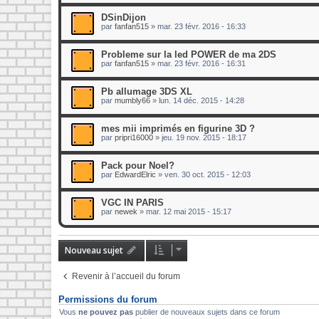
DSinDijon
par
fanfan515
»
mar. 23 févr. 2016 - 16:33
Probleme sur la led POWER de ma 2DS
par
fanfan515
»
mar. 23 févr. 2016 - 16:31
Pb allumage 3DS XL
par
mumbly66
»
lun. 14 déc. 2015 - 14:28
mes mii imprimés en figurine 3D ?
par
pripri16000
»
jeu. 19 nov. 2015 - 18:17
Pack pour Noel?
par
EdwardElric
»
ven. 30 oct. 2015 - 12:03
VGC IN PARIS
par
newek
»
mar. 12 mai 2015 - 15:17
Nouveau sujet
Revenir à l’accueil du forum
Permissions du forum
Vous
ne pouvez pas
publier de nouveaux sujets dans ce forum