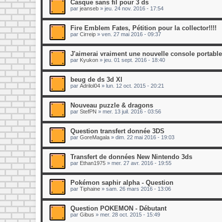
Casque sans fil pour 3 ds
par
jeanseb
»
jeu. 24 nov. 2016 - 17:54
Fire Emblem Fates, Pétition pour la collector!!!!
par
Cirreip
»
ven. 27 mai 2016 - 09:37
J'aimerai vraiment une nouvelle console portabl
par
Kyukon
»
jeu. 01 sept. 2016 - 18:40
beug de ds 3d Xl
par
Adrilol04
»
lun. 12 oct. 2015 - 20:21
Nouveau puzzle & dragons
par
StefPN
»
mer. 13 juil. 2016 - 03:56
Question transfert donnée 3DS
par
GoreMagala
»
dim. 22 mai 2016 - 19:03
Transfert de données New Nintendo 3ds
par
Ethan1975
»
mer. 27 avr. 2016 - 19:55
Pokémon saphir alpha - Question
par
Tiphaine
»
sam. 26 mars 2016 - 13:06
Question POKEMON - Débutant
par
Gibus
»
mer. 28 oct. 2015 - 15:49