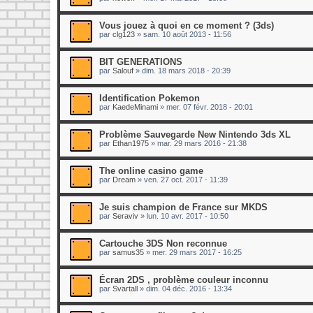
Vous jouez à quoi en ce moment ? (3ds)
par
clg123
»
sam. 10 août 2013 - 11:56
BIT GENERATIONS
par
Salouf
»
dim. 18 mars 2018 - 20:39
Identification Pokemon
par
KaedeMinami
»
mer. 07 févr. 2018 - 20:01
Problème Sauvegarde New Nintendo 3ds XL
par
Ethan1975
»
mar. 29 mars 2016 - 21:38
The online casino game
par
Dream
»
ven. 27 oct. 2017 - 11:39
Je suis champion de France sur MKDS
par
Seraviv
»
lun. 10 avr. 2017 - 10:50
Cartouche 3DS Non reconnue
par
samus35
»
mer. 29 mars 2017 - 16:25
Écran 2DS , problème couleur inconnu
par
Svartall
»
dim. 04 déc. 2016 - 13:34