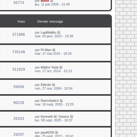
par
Benn
45774
jeu. 11 juin 2009 - 21:49
Vues
Dernier message
par
LapiMaliho
371996
mar. 03 janv. 2023 - 19:39
par
Pi-Wan
735148
mar. 17 mai 2016 - 19:20
par
Maître Yoda
311929
ven. 17 oct. 2014 - 15:13
par
Eldroth
59456
ven. 27 nov. 2009 - 20:54
par
RetroSwitch
96228
mar. 16 sept. 2025 - 13:25
par
Kenneth M. Owens
26333
lun. 08 sept. 2025 - 10:37
par
paul4200
29297
dim. 25 sept. 2022 - 18:42