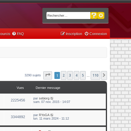
Recherche avancée
Rechercher
ourcis
FAQ
Inscription
Connexion
Page
1
1
sur
2
110
3
4
5
110
Suivant
3290 sujets
…
Vues
Dernier message
par
sebiorg
2225456
sam. 07 nov. 2015 - 14:07
par
RYoGA
3344892
lun. 11 mars 2024 - 11:12