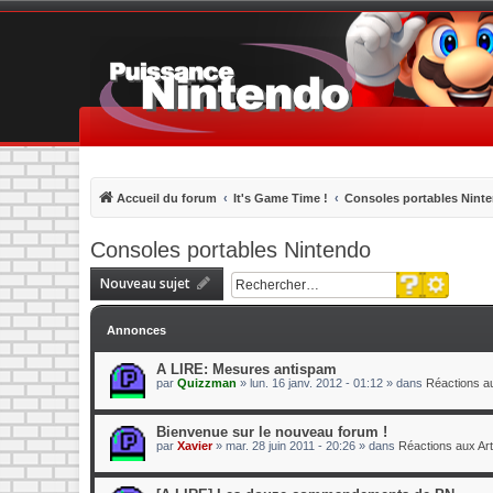
Accueil du forum
It's Game Time !
Consoles portables Nint
Consoles portables Nintendo
Recherche 
Nouveau sujet
Rechercher
Annonces
A LIRE: Mesures antispam
par
Quizzman
»
lun. 16 janv. 2012 - 01:12
» dans
Réactions au
Bienvenue sur le nouveau forum !
par
Xavier
»
mar. 28 juin 2011 - 20:26
» dans
Réactions aux Art