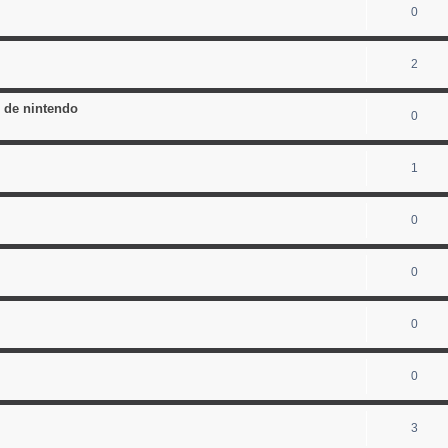
0
2
e de nintendo
0
1
0
0
0
0
3