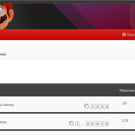
Racc
endo
avancée
Réponses
50
x Articles
1
2
3
4
119
icles
1
4
5
6
7
8
…