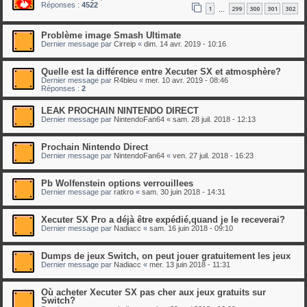
Réponses :
4522
1
299
300
301
302
…
Problème image Smash Ultimate
Dernier message par
Cirreip
«
dim. 14 avr. 2019 - 10:16
Quelle est la différence entre Xecuter SX et atmosphère?
Dernier message par
R4bleu
«
mer. 10 avr. 2019 - 08:46
Réponses :
2
LEAK PROCHAIN NINTENDO DIRECT
Dernier message par
NintendoFan64
«
sam. 28 juil. 2018 - 12:13
Prochain Nintendo Direct
Dernier message par
NintendoFan64
«
ven. 27 juil. 2018 - 16:23
Pb Wolfenstein options verrouillees
Dernier message par
ratkro
«
sam. 30 juin 2018 - 14:31
Xecuter SX Pro a déjà être expédié,quand je le receverai?
Dernier message par
Nadiacc
«
sam. 16 juin 2018 - 09:10
Dumps de jeux Switch, on peut jouer gratuitement les jeux
Dernier message par
Nadiacc
«
mer. 13 juin 2018 - 11:31
Où acheter Xecuter SX pas cher aux jeux gratuits sur
Switch?