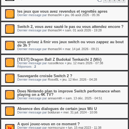
1
2
3
4
5
les jeux que vous avez revendus et regrettés apres
Dernier message par
thomas94
«
jeu. 06 août 2026 - 05:36
Switch 2, vous avez sauté le pas ou vous attendez encore ?
Dernier message par
thomas94
«
sam. 01 août 2026 - 19:28
vous arrivez à finir vos jeux switch ou vous zappez au bout
de 3h ?
Dernier message par
thomas94
«
mar. 14 juil. 2026 - 09:21
[TEST] Dragon Ball Z Budokaï Tenkaichi 2 (Wii)
Dernier message par
russellknox
«
jeu. 12 mars 2026 - 07:38
Réponses :
2
Sauvegarde croisée Switch 2 ?
Dernier message par
RoseBL
«
jeu. 12 févr. 2026 - 04:28
Does Nintendo plan to improve Switch performance when
playing on a 4K TV?
Dernier message par
annasmith
«
sam. 13 déc. 2025 - 04:51
Absence des dialogues de certain jeux Wii U
Dernier message par
bolduran
«
mer. 31 juil. 2024 - 10:06
A quoi jouez-vous en ce moment ?
Dernier message par
normscruze
«
lun. 15 mai 2023 - 11:38