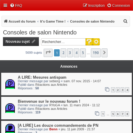
FAQ
Inscription
Connexion
R
Accueil du forum
It's Game Time !
Consoles de salon Nintendo
e
Consoles de salon Nintendo
c
Recherche avancée
Nouveau sujet
h
Rechercher
e
Page
1
1
2
sur
3
190
4
5
190
Suivant
5699 sujets
…
r
c
Annonces
h
A LIRE: Mesures antispam
e
Dernier message par
sebiorg
«
sam. 07 nov. 2015 - 14:07
Publié dans
Réactions aux Articles
r
Réponses :
50
1
2
3
4
Bienvenue sur le nouveau forum !
Dernier message par
RYoGA
«
lun. 11 mars 2024 - 11:12
Publié dans
Réactions aux Articles
Réponses :
119
1
5
6
7
8
…
[A LIRE] Les douze commandements de PN
Dernier message par
Benn
«
jeu. 11 juin 2009 - 21:37
Réponses :
2