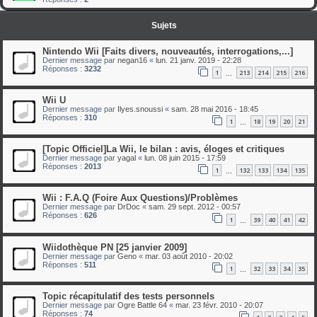
Sujets
Nintendo Wii [Faits divers, nouveautés, interrogations,...]
Dernier message par
negan16
«
lun. 21 janv. 2019 - 22:28
Réponses :
3232
1
213
214
215
216
…
Wii U
Dernier message par
Ilyes.snoussi
«
sam. 28 mai 2016 - 18:45
Réponses :
310
1
18
19
20
21
…
[Topic Officiel]La Wii, le bilan : avis, éloges et critiques
Dernier message par
yagal
«
lun. 08 juin 2015 - 17:59
Réponses :
2013
1
132
133
134
135
…
Wii : F.A.Q (Foire Aux Questions)/Problèmes
Dernier message par
DrDoc
«
sam. 29 sept. 2012 - 00:57
Réponses :
626
1
39
40
41
42
…
Wiidothèque PN [25 janvier 2009]
Dernier message par
Geno
«
mar. 03 août 2010 - 20:02
Réponses :
511
1
32
33
34
35
…
Topic récapitulatif des tests personnels
Dernier message par
Ogre Battle 64
«
mar. 23 févr. 2010 - 20:07
Réponses :
74