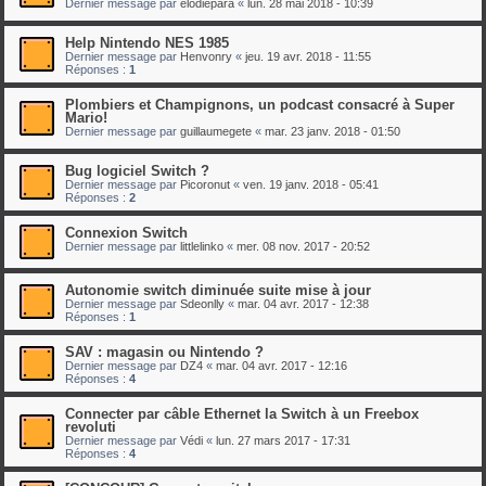
Dernier message par
elodiepara
«
lun. 28 mai 2018 - 10:39
Help Nintendo NES 1985
Dernier message par
Henvonry
«
jeu. 19 avr. 2018 - 11:55
Réponses :
1
Plombiers et Champignons, un podcast consacré à Super
Mario!
Dernier message par
guillaumegete
«
mar. 23 janv. 2018 - 01:50
Bug logiciel Switch ?
Dernier message par
Picoronut
«
ven. 19 janv. 2018 - 05:41
Réponses :
2
Connexion Switch
Dernier message par
littlelinko
«
mer. 08 nov. 2017 - 20:52
Autonomie switch diminuée suite mise à jour
Dernier message par
Sdeonlly
«
mar. 04 avr. 2017 - 12:38
Réponses :
1
SAV : magasin ou Nintendo ?
Dernier message par
DZ4
«
mar. 04 avr. 2017 - 12:16
Réponses :
4
Connecter par câble Ethernet la Switch à un Freebox
revoluti
Dernier message par
Védi
«
lun. 27 mars 2017 - 17:31
Réponses :
4