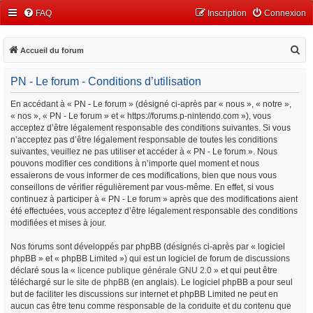
FAQ
Inscription
Connexion
R
Accueil du forum
e
PN - Le forum - Conditions d’utilisation
c
h
En accédant à « PN - Le forum » (désigné ci-après par « nous », « notre »,
« nos », « PN - Le forum » et « https://forums.p-nintendo.com »), vous
e
acceptez d’être légalement responsable des conditions suivantes. Si vous
r
n’acceptez pas d’être légalement responsable de toutes les conditions
c
suivantes, veuillez ne pas utiliser et accéder à « PN - Le forum ». Nous
pouvons modifier ces conditions à n’importe quel moment et nous
h
essaierons de vous informer de ces modifications, bien que nous vous
e
conseillons de vérifier régulièrement par vous-même. En effet, si vous
continuez à participer à « PN - Le forum » après que des modifications aient
r
été effectuées, vous acceptez d’être légalement responsable des conditions
modifiées et mises à jour.
Nos forums sont développés par phpBB (désignés ci-après par « logiciel
phpBB » et « phpBB Limited ») qui est un logiciel de forum de discussions
déclaré sous la «
licence publique générale GNU 2.0
» et qui peut être
téléchargé sur
le site de phpBB
(en anglais). Le logiciel phpBB a pour seul
but de faciliter les discussions sur internet et phpBB Limited ne peut en
aucun cas être tenu comme responsable de la conduite et du contenu que