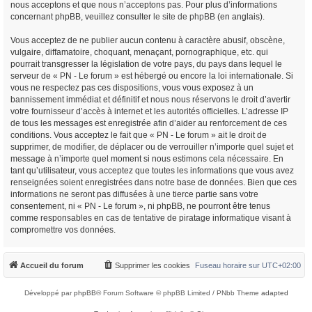
nous acceptons et que nous n’acceptons pas. Pour plus d’informations
concernant phpBB, veuillez consulter
le site de phpBB
(en anglais).
Vous acceptez de ne publier aucun contenu à caractère abusif, obscène,
vulgaire, diffamatoire, choquant, menaçant, pornographique, etc. qui
pourrait transgresser la législation de votre pays, du pays dans lequel le
serveur de « PN - Le forum » est hébergé ou encore la loi internationale. Si
vous ne respectez pas ces dispositions, vous vous exposez à un
bannissement immédiat et définitif et nous nous réservons le droit d’avertir
votre fournisseur d’accès à internet et les autorités officielles. L’adresse IP
de tous les messages est enregistrée afin d’aider au renforcement de ces
conditions. Vous acceptez le fait que « PN - Le forum » ait le droit de
supprimer, de modifier, de déplacer ou de verrouiller n’importe quel sujet et
message à n’importe quel moment si nous estimons cela nécessaire. En
tant qu’utilisateur, vous acceptez que toutes les informations que vous avez
renseignées soient enregistrées dans notre base de données. Bien que ces
informations ne seront pas diffusées à une tierce partie sans votre
consentement, ni « PN - Le forum », ni phpBB, ne pourront être tenus
comme responsables en cas de tentative de piratage informatique visant à
compromettre vos données.
Accueil du forum
Supprimer les cookies
Fuseau horaire sur
UTC+02:00
Développé par
phpBB
® Forum Software © phpBB Limited / PNbb Theme
adapted