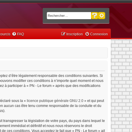
Recherche avancée
Rechercher
ourcis
FAQ
Inscription
Connexion
ceptez d’être légalement responsable des conditions suivantes. Si
s pouvons modifier ces conditions à n’importe quel moment et nous
ez à participer à « PN - Le forum » après que des modifications
déclaré sous la «
licence publique générale GNU 2.0
» et qui peut
ut en aucun cas être tenu comme responsable de la conduite et du
is).
 transgresser la législation de votre pays, du pays dans lequel le
ment immédiat et définitif et nous nous réservons le droit
nt de ces conditions. Vous acceptez le fait que « PN - Le forum » ait