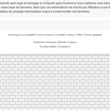
n’importe quel sujet et message à n’importe quel moment si nous estimons cela néces
notre base de données. Bien que ces informations ne seront pas diffusées à une tie
ative de piratage informatique visant à compromettre vos données.
Développé par
phpBB
® Forum Software © phpBB Limited / PNbb Theme
adapted
Traduction française officielle
©
Qiaeru
Confidentialité
|
Conditions