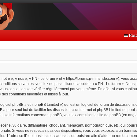
Racc
 notre », « nos », « PN - Le forum » et « https://forums.p-nintendo.com »), vous ac
onditions suivantes, veuillez ne pas utiliser et accéder à « PN - Le forum ». Nou
ous conseillons de vérifier régulièrement par vous-même. En effet, si vous continu
 des conditions modifiées et mises à jour.
giciel phpBB » et « phpBB Limited ») qui est un logiciel de forum de discussions 
BB a pour seul but de faciliter les discussions sur internet et phpBB Limited ne pe
lus d’informations concernant phpBB, veuillez consulter
le site de phpBB
(en angla
cène, vulgaire, diffamatoire, choquant, menaçant, pornographique, etc. qui pourrait
tionale. Si vous ne respectez pas ces dispositions, vous vous exposez à un bannisse
cielles. L’adresse IP de tous les messages est enregistrée afin d’aider au renforceme