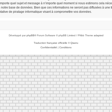
n’importe quel sujet et message à n’importe quel moment si nous estimons cela néces
notre base de données. Bien que ces informations ne seront pas diffusées à une tie
ative de piratage informatique visant à compromettre vos données.
Développé par
phpBB
® Forum Software © phpBB Limited / PNbb Theme
adapted
Traduction française officielle
©
Qiaeru
Confidentialité
|
Conditions