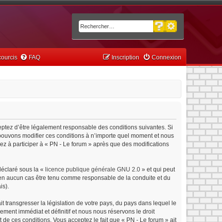
Recherche avancée
Rechercher
ourcis
FAQ
Inscription
Connexion
ceptez d’être légalement responsable des conditions suivantes. Si
s pouvons modifier ces conditions à n’importe quel moment et nous
ez à participer à « PN - Le forum » après que des modifications
déclaré sous la «
licence publique générale GNU 2.0
» et qui peut
ut en aucun cas être tenu comme responsable de la conduite et du
is).
 transgresser la législation de votre pays, du pays dans lequel le
ment immédiat et définitif et nous nous réservons le droit
nt de ces conditions. Vous acceptez le fait que « PN - Le forum » ait