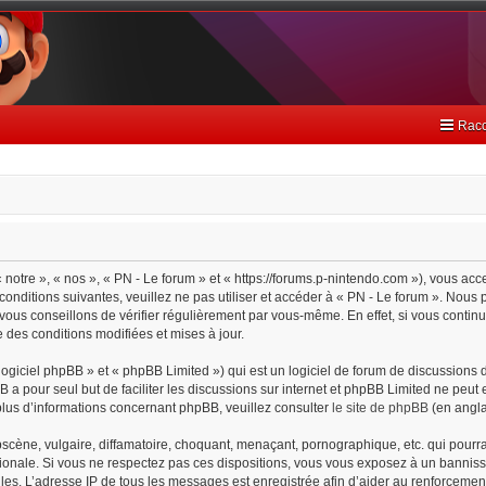
Racc
 notre », « nos », « PN - Le forum » et « https://forums.p-nintendo.com »), vous ac
onditions suivantes, veuillez ne pas utiliser et accéder à « PN - Le forum ». Nou
ous conseillons de vérifier régulièrement par vous-même. En effet, si vous continu
 des conditions modifiées et mises à jour.
giciel phpBB » et « phpBB Limited ») qui est un logiciel de forum de discussions 
BB a pour seul but de faciliter les discussions sur internet et phpBB Limited ne pe
lus d’informations concernant phpBB, veuillez consulter
le site de phpBB
(en angla
cène, vulgaire, diffamatoire, choquant, menaçant, pornographique, etc. qui pourrait
tionale. Si vous ne respectez pas ces dispositions, vous vous exposez à un bannisse
cielles. L’adresse IP de tous les messages est enregistrée afin d’aider au renforceme