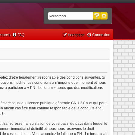
Recherche avancée
Rechercher
ourcis
FAQ
Inscription
Connexion
ceptez d’être légalement responsable des conditions suivantes. Si
s pouvons modifier ces conditions à n’importe quel moment et nous
ez à participer à « PN - Le forum » après que des modifications
déclaré sous la «
licence publique générale GNU 2.0
» et qui peut
ut en aucun cas être tenu comme responsable de la conduite et du
is).
 transgresser la législation de votre pays, du pays dans lequel le
ment immédiat et définitif et nous nous réservons le droit
nt de ces conditions. Vous acceptez le fait que « PN - Le forum » ait