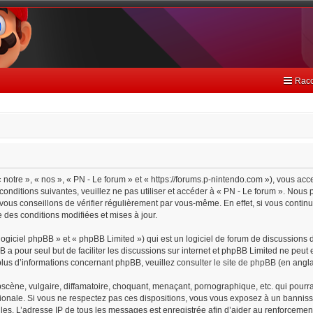
Racc
 notre », « nos », « PN - Le forum » et « https://forums.p-nintendo.com »), vous ac
onditions suivantes, veuillez ne pas utiliser et accéder à « PN - Le forum ». Nou
ous conseillons de vérifier régulièrement par vous-même. En effet, si vous continu
 des conditions modifiées et mises à jour.
giciel phpBB » et « phpBB Limited ») qui est un logiciel de forum de discussions 
BB a pour seul but de faciliter les discussions sur internet et phpBB Limited ne pe
lus d’informations concernant phpBB, veuillez consulter
le site de phpBB
(en angla
cène, vulgaire, diffamatoire, choquant, menaçant, pornographique, etc. qui pourrait
tionale. Si vous ne respectez pas ces dispositions, vous vous exposez à un bannisse
cielles. L’adresse IP de tous les messages est enregistrée afin d’aider au renforceme