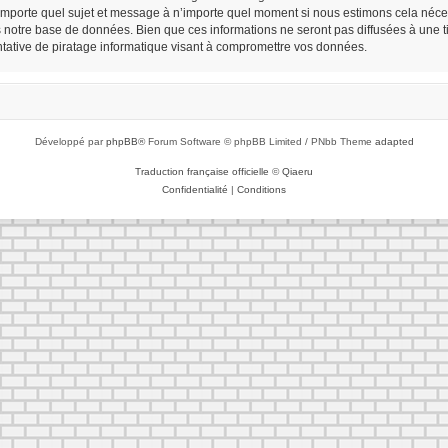
n’importe quel sujet et message à n’importe quel moment si nous estimons cela néces
notre base de données. Bien que ces informations ne seront pas diffusées à une tie
ative de piratage informatique visant à compromettre vos données.
Développé par
phpBB
® Forum Software © phpBB Limited / PNbb Theme
adapted
Traduction française officielle
©
Qiaeru
Confidentialité
|
Conditions