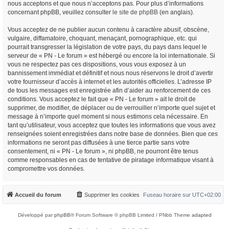
nous acceptons et que nous n’acceptons pas. Pour plus d’informations
concernant phpBB, veuillez consulter
le site de phpBB
(en anglais).
Vous acceptez de ne publier aucun contenu à caractère abusif, obscène,
vulgaire, diffamatoire, choquant, menaçant, pornographique, etc. qui
pourrait transgresser la législation de votre pays, du pays dans lequel le
serveur de « PN - Le forum » est hébergé ou encore la loi internationale. Si
vous ne respectez pas ces dispositions, vous vous exposez à un
bannissement immédiat et définitif et nous nous réservons le droit d’avertir
votre fournisseur d’accès à internet et les autorités officielles. L’adresse IP
de tous les messages est enregistrée afin d’aider au renforcement de ces
conditions. Vous acceptez le fait que « PN - Le forum » ait le droit de
supprimer, de modifier, de déplacer ou de verrouiller n’importe quel sujet et
message à n’importe quel moment si nous estimons cela nécessaire. En
tant qu’utilisateur, vous acceptez que toutes les informations que vous avez
renseignées soient enregistrées dans notre base de données. Bien que ces
informations ne seront pas diffusées à une tierce partie sans votre
consentement, ni « PN - Le forum », ni phpBB, ne pourront être tenus
comme responsables en cas de tentative de piratage informatique visant à
compromettre vos données.
Accueil du forum
Supprimer les cookies
Fuseau horaire sur
UTC+02:00
Développé par
phpBB
® Forum Software © phpBB Limited / PNbb Theme
adapted