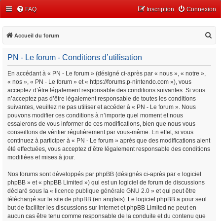
FAQ
Inscription
Connexion
R
Accueil du forum
e
PN - Le forum - Conditions d’utilisation
c
h
En accédant à « PN - Le forum » (désigné ci-après par « nous », « notre »,
« nos », « PN - Le forum » et « https://forums.p-nintendo.com »), vous
e
acceptez d’être légalement responsable des conditions suivantes. Si vous
r
n’acceptez pas d’être légalement responsable de toutes les conditions
c
suivantes, veuillez ne pas utiliser et accéder à « PN - Le forum ». Nous
pouvons modifier ces conditions à n’importe quel moment et nous
h
essaierons de vous informer de ces modifications, bien que nous vous
e
conseillons de vérifier régulièrement par vous-même. En effet, si vous
continuez à participer à « PN - Le forum » après que des modifications aient
r
été effectuées, vous acceptez d’être légalement responsable des conditions
modifiées et mises à jour.
Nos forums sont développés par phpBB (désignés ci-après par « logiciel
phpBB » et « phpBB Limited ») qui est un logiciel de forum de discussions
déclaré sous la «
licence publique générale GNU 2.0
» et qui peut être
téléchargé sur
le site de phpBB
(en anglais). Le logiciel phpBB a pour seul
but de faciliter les discussions sur internet et phpBB Limited ne peut en
aucun cas être tenu comme responsable de la conduite et du contenu que