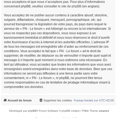
nous acceptons et que nous n’acceptons pas. Pour plus d’informations
concernant phpBB, veuillez consulter
le site de phpBB
(en anglais).
Vous acceptez de ne publier aucun contenu à caractère abusif, obscène,
vulgaire, diffamatoire, choquant, menaçant, pornographique, etc. qui
pourrait transgresser la législation de votre pays, du pays dans lequel le
serveur de « PN - Le forum » est hébergé ou encore la loi internationale. Si
vous ne respectez pas ces dispositions, vous vous exposez à un
bannissement immédiat et définitif et nous nous réservons le droit d’avertir
votre fournisseur d’accès à internet et les autorités officielles. L’adresse IP
de tous les messages est enregistrée afin d’aider au renforcement de ces
conditions. Vous acceptez le fait que « PN - Le forum » ait le droit de
supprimer, de modifier, de déplacer ou de verrouiller n’importe quel sujet et
message à n’importe quel moment si nous estimons cela nécessaire. En
tant qu’utilisateur, vous acceptez que toutes les informations que vous avez
renseignées soient enregistrées dans notre base de données. Bien que ces
informations ne seront pas diffusées à une tierce partie sans votre
consentement, ni « PN - Le forum », ni phpBB, ne pourront être tenus
comme responsables en cas de tentative de piratage informatique visant à
compromettre vos données.
Accueil du forum
Supprimer les cookies
Fuseau horaire sur
UTC+02:00
Développé par
phpBB
® Forum Software © phpBB Limited / PNbb Theme
adapted