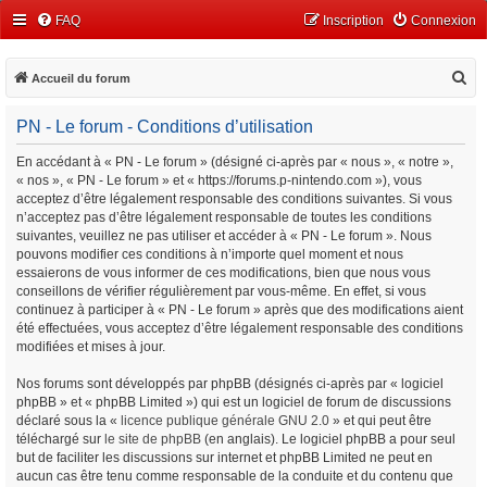
FAQ
Inscription
Connexion
R
Accueil du forum
e
PN - Le forum - Conditions d’utilisation
c
h
En accédant à « PN - Le forum » (désigné ci-après par « nous », « notre »,
« nos », « PN - Le forum » et « https://forums.p-nintendo.com »), vous
e
acceptez d’être légalement responsable des conditions suivantes. Si vous
r
n’acceptez pas d’être légalement responsable de toutes les conditions
c
suivantes, veuillez ne pas utiliser et accéder à « PN - Le forum ». Nous
pouvons modifier ces conditions à n’importe quel moment et nous
h
essaierons de vous informer de ces modifications, bien que nous vous
e
conseillons de vérifier régulièrement par vous-même. En effet, si vous
continuez à participer à « PN - Le forum » après que des modifications aient
r
été effectuées, vous acceptez d’être légalement responsable des conditions
modifiées et mises à jour.
Nos forums sont développés par phpBB (désignés ci-après par « logiciel
phpBB » et « phpBB Limited ») qui est un logiciel de forum de discussions
déclaré sous la «
licence publique générale GNU 2.0
» et qui peut être
téléchargé sur
le site de phpBB
(en anglais). Le logiciel phpBB a pour seul
but de faciliter les discussions sur internet et phpBB Limited ne peut en
aucun cas être tenu comme responsable de la conduite et du contenu que