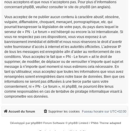
nous acceptons et que nous n’acceptons pas. Pour plus d’informations
concernant phpBB, veuillez consulter
le site de phpBB
(en anglais).
Vous acceptez de ne publier aucun contenu à caractère abusif, obscène,
vulgaire, diffamatoire, choquant, menaçant, pornographique, etc. qui
pourrait transgresser la législation de votre pays, du pays dans lequel le
serveur de « PN - Le forum » est hébergé ou encore la loi internationale. Si
vous ne respectez pas ces dispositions, vous vous exposez à un
bannissement immédiat et définitif et nous nous réservons le droit d’avertir
votre fournisseur d’accès à internet et les autorités officielles. L’adresse IP
de tous les messages est enregistrée afin d’aider au renforcement de ces
conditions. Vous acceptez le fait que « PN - Le forum » ait le droit de
supprimer, de modifier, de déplacer ou de verrouiller n’importe quel sujet et
message à n’importe quel moment si nous estimons cela nécessaire. En
tant qu’utilisateur, vous acceptez que toutes les informations que vous avez
renseignées soient enregistrées dans notre base de données. Bien que ces
informations ne seront pas diffusées à une tierce partie sans votre
consentement, ni « PN - Le forum », ni phpBB, ne pourront être tenus
comme responsables en cas de tentative de piratage informatique visant à
compromettre vos données.
Accueil du forum
Supprimer les cookies
Fuseau horaire sur
UTC+02:00
Développé par
phpBB
® Forum Software © phpBB Limited / PNbb Theme
adapted