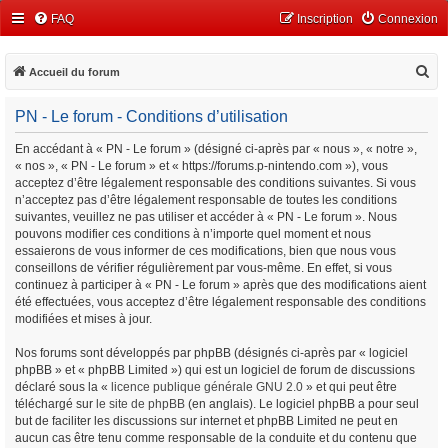
FAQ
Inscription
Connexion
R
Accueil du forum
e
PN - Le forum - Conditions d’utilisation
c
h
En accédant à « PN - Le forum » (désigné ci-après par « nous », « notre »,
« nos », « PN - Le forum » et « https://forums.p-nintendo.com »), vous
e
acceptez d’être légalement responsable des conditions suivantes. Si vous
r
n’acceptez pas d’être légalement responsable de toutes les conditions
c
suivantes, veuillez ne pas utiliser et accéder à « PN - Le forum ». Nous
pouvons modifier ces conditions à n’importe quel moment et nous
h
essaierons de vous informer de ces modifications, bien que nous vous
e
conseillons de vérifier régulièrement par vous-même. En effet, si vous
continuez à participer à « PN - Le forum » après que des modifications aient
r
été effectuées, vous acceptez d’être légalement responsable des conditions
modifiées et mises à jour.
Nos forums sont développés par phpBB (désignés ci-après par « logiciel
phpBB » et « phpBB Limited ») qui est un logiciel de forum de discussions
déclaré sous la «
licence publique générale GNU 2.0
» et qui peut être
téléchargé sur
le site de phpBB
(en anglais). Le logiciel phpBB a pour seul
but de faciliter les discussions sur internet et phpBB Limited ne peut en
aucun cas être tenu comme responsable de la conduite et du contenu que