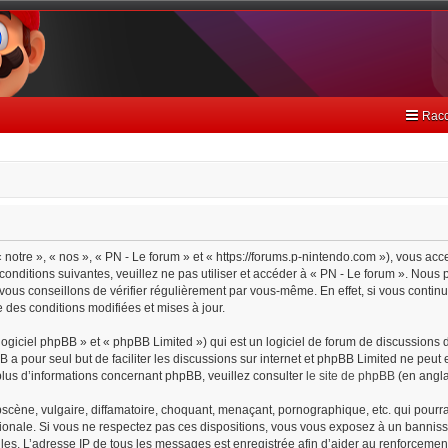
Racc
 notre », « nos », « PN - Le forum » et « https://forums.p-nintendo.com »), vous ac
onditions suivantes, veuillez ne pas utiliser et accéder à « PN - Le forum ». Nou
ous conseillons de vérifier régulièrement par vous-même. En effet, si vous continu
 des conditions modifiées et mises à jour.
giciel phpBB » et « phpBB Limited ») qui est un logiciel de forum de discussions 
BB a pour seul but de faciliter les discussions sur internet et phpBB Limited ne pe
lus d’informations concernant phpBB, veuillez consulter
le site de phpBB
(en angla
cène, vulgaire, diffamatoire, choquant, menaçant, pornographique, etc. qui pourrait
tionale. Si vous ne respectez pas ces dispositions, vous vous exposez à un bannisse
cielles. L’adresse IP de tous les messages est enregistrée afin d’aider au renforceme