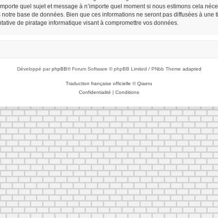
n’importe quel sujet et message à n’importe quel moment si nous estimons cela néces
notre base de données. Bien que ces informations ne seront pas diffusées à une tie
ative de piratage informatique visant à compromettre vos données.
Développé par
phpBB
® Forum Software © phpBB Limited / PNbb Theme
adapted
Traduction française officielle
©
Qiaeru
Confidentialité
|
Conditions