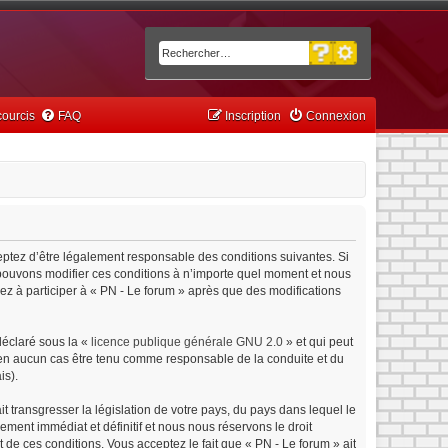
Recherche avancée
Rechercher
ourcis
FAQ
Inscription
Connexion
ceptez d’être légalement responsable des conditions suivantes. Si
s pouvons modifier ces conditions à n’importe quel moment et nous
ez à participer à « PN - Le forum » après que des modifications
déclaré sous la «
licence publique générale GNU 2.0
» et qui peut
ut en aucun cas être tenu comme responsable de la conduite et du
is).
 transgresser la législation de votre pays, du pays dans lequel le
ment immédiat et définitif et nous nous réservons le droit
nt de ces conditions. Vous acceptez le fait que « PN - Le forum » ait