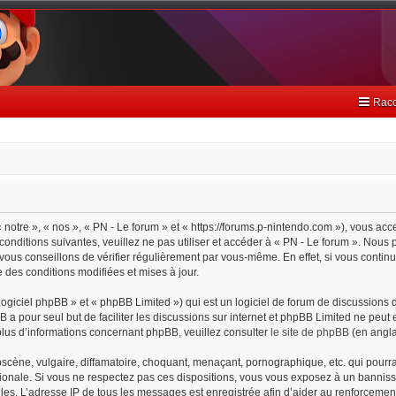
Racc
 notre », « nos », « PN - Le forum » et « https://forums.p-nintendo.com »), vous ac
onditions suivantes, veuillez ne pas utiliser et accéder à « PN - Le forum ». Nou
ous conseillons de vérifier régulièrement par vous-même. En effet, si vous continu
 des conditions modifiées et mises à jour.
giciel phpBB » et « phpBB Limited ») qui est un logiciel de forum de discussions 
BB a pour seul but de faciliter les discussions sur internet et phpBB Limited ne pe
lus d’informations concernant phpBB, veuillez consulter
le site de phpBB
(en angla
cène, vulgaire, diffamatoire, choquant, menaçant, pornographique, etc. qui pourrait
tionale. Si vous ne respectez pas ces dispositions, vous vous exposez à un bannisse
cielles. L’adresse IP de tous les messages est enregistrée afin d’aider au renforceme