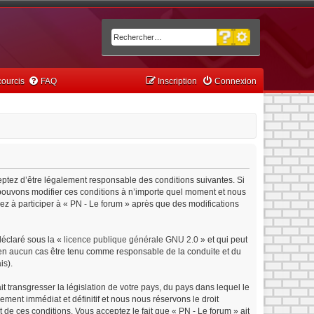
Recherche avancée
Rechercher
ourcis
FAQ
Inscription
Connexion
ceptez d’être légalement responsable des conditions suivantes. Si
s pouvons modifier ces conditions à n’importe quel moment et nous
ez à participer à « PN - Le forum » après que des modifications
déclaré sous la «
licence publique générale GNU 2.0
» et qui peut
ut en aucun cas être tenu comme responsable de la conduite et du
is).
 transgresser la législation de votre pays, du pays dans lequel le
ment immédiat et définitif et nous nous réservons le droit
nt de ces conditions. Vous acceptez le fait que « PN - Le forum » ait