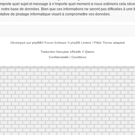
n’importe quel sujet et message à n’importe quel moment si nous estimons cela néces
notre base de données. Bien que ces informations ne seront pas diffusées à une tie
ative de piratage informatique visant à compromettre vos données.
Développé par
phpBB
® Forum Software © phpBB Limited / PNbb Theme
adapted
Traduction française officielle
©
Qiaeru
Confidentialité
|
Conditions