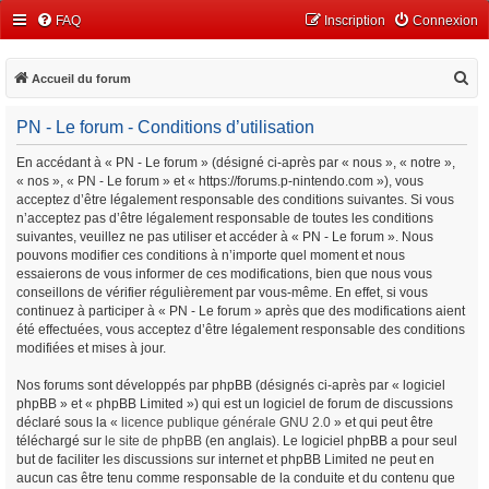
FAQ
Inscription
Connexion
R
Accueil du forum
e
PN - Le forum - Conditions d’utilisation
c
h
En accédant à « PN - Le forum » (désigné ci-après par « nous », « notre »,
« nos », « PN - Le forum » et « https://forums.p-nintendo.com »), vous
e
acceptez d’être légalement responsable des conditions suivantes. Si vous
r
n’acceptez pas d’être légalement responsable de toutes les conditions
c
suivantes, veuillez ne pas utiliser et accéder à « PN - Le forum ». Nous
pouvons modifier ces conditions à n’importe quel moment et nous
h
essaierons de vous informer de ces modifications, bien que nous vous
e
conseillons de vérifier régulièrement par vous-même. En effet, si vous
continuez à participer à « PN - Le forum » après que des modifications aient
r
été effectuées, vous acceptez d’être légalement responsable des conditions
modifiées et mises à jour.
Nos forums sont développés par phpBB (désignés ci-après par « logiciel
phpBB » et « phpBB Limited ») qui est un logiciel de forum de discussions
déclaré sous la «
licence publique générale GNU 2.0
» et qui peut être
téléchargé sur
le site de phpBB
(en anglais). Le logiciel phpBB a pour seul
but de faciliter les discussions sur internet et phpBB Limited ne peut en
aucun cas être tenu comme responsable de la conduite et du contenu que