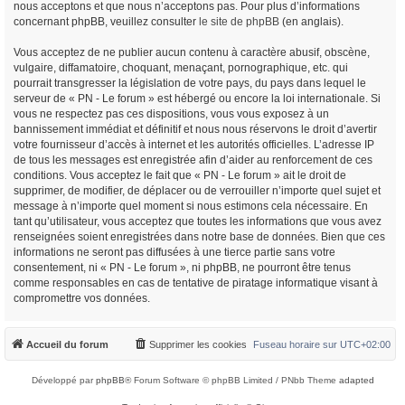
nous acceptons et que nous n’acceptons pas. Pour plus d’informations
concernant phpBB, veuillez consulter
le site de phpBB
(en anglais).
Vous acceptez de ne publier aucun contenu à caractère abusif, obscène,
vulgaire, diffamatoire, choquant, menaçant, pornographique, etc. qui
pourrait transgresser la législation de votre pays, du pays dans lequel le
serveur de « PN - Le forum » est hébergé ou encore la loi internationale. Si
vous ne respectez pas ces dispositions, vous vous exposez à un
bannissement immédiat et définitif et nous nous réservons le droit d’avertir
votre fournisseur d’accès à internet et les autorités officielles. L’adresse IP
de tous les messages est enregistrée afin d’aider au renforcement de ces
conditions. Vous acceptez le fait que « PN - Le forum » ait le droit de
supprimer, de modifier, de déplacer ou de verrouiller n’importe quel sujet et
message à n’importe quel moment si nous estimons cela nécessaire. En
tant qu’utilisateur, vous acceptez que toutes les informations que vous avez
renseignées soient enregistrées dans notre base de données. Bien que ces
informations ne seront pas diffusées à une tierce partie sans votre
consentement, ni « PN - Le forum », ni phpBB, ne pourront être tenus
comme responsables en cas de tentative de piratage informatique visant à
compromettre vos données.
Accueil du forum
Supprimer les cookies
Fuseau horaire sur
UTC+02:00
Développé par
phpBB
® Forum Software © phpBB Limited / PNbb Theme
adapted