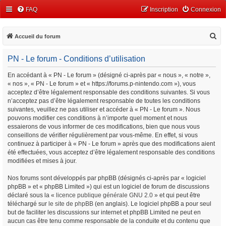
FAQ
Inscription
Connexion
R
Accueil du forum
e
PN - Le forum - Conditions d’utilisation
c
h
En accédant à « PN - Le forum » (désigné ci-après par « nous », « notre »,
« nos », « PN - Le forum » et « https://forums.p-nintendo.com »), vous
e
acceptez d’être légalement responsable des conditions suivantes. Si vous
r
n’acceptez pas d’être légalement responsable de toutes les conditions
c
suivantes, veuillez ne pas utiliser et accéder à « PN - Le forum ». Nous
pouvons modifier ces conditions à n’importe quel moment et nous
h
essaierons de vous informer de ces modifications, bien que nous vous
e
conseillons de vérifier régulièrement par vous-même. En effet, si vous
continuez à participer à « PN - Le forum » après que des modifications aient
r
été effectuées, vous acceptez d’être légalement responsable des conditions
modifiées et mises à jour.
Nos forums sont développés par phpBB (désignés ci-après par « logiciel
phpBB » et « phpBB Limited ») qui est un logiciel de forum de discussions
déclaré sous la «
licence publique générale GNU 2.0
» et qui peut être
téléchargé sur
le site de phpBB
(en anglais). Le logiciel phpBB a pour seul
but de faciliter les discussions sur internet et phpBB Limited ne peut en
aucun cas être tenu comme responsable de la conduite et du contenu que