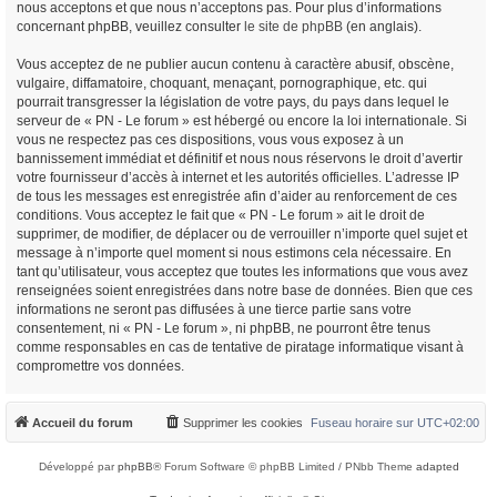
nous acceptons et que nous n’acceptons pas. Pour plus d’informations
concernant phpBB, veuillez consulter
le site de phpBB
(en anglais).
Vous acceptez de ne publier aucun contenu à caractère abusif, obscène,
vulgaire, diffamatoire, choquant, menaçant, pornographique, etc. qui
pourrait transgresser la législation de votre pays, du pays dans lequel le
serveur de « PN - Le forum » est hébergé ou encore la loi internationale. Si
vous ne respectez pas ces dispositions, vous vous exposez à un
bannissement immédiat et définitif et nous nous réservons le droit d’avertir
votre fournisseur d’accès à internet et les autorités officielles. L’adresse IP
de tous les messages est enregistrée afin d’aider au renforcement de ces
conditions. Vous acceptez le fait que « PN - Le forum » ait le droit de
supprimer, de modifier, de déplacer ou de verrouiller n’importe quel sujet et
message à n’importe quel moment si nous estimons cela nécessaire. En
tant qu’utilisateur, vous acceptez que toutes les informations que vous avez
renseignées soient enregistrées dans notre base de données. Bien que ces
informations ne seront pas diffusées à une tierce partie sans votre
consentement, ni « PN - Le forum », ni phpBB, ne pourront être tenus
comme responsables en cas de tentative de piratage informatique visant à
compromettre vos données.
Accueil du forum
Supprimer les cookies
Fuseau horaire sur
UTC+02:00
Développé par
phpBB
® Forum Software © phpBB Limited / PNbb Theme
adapted