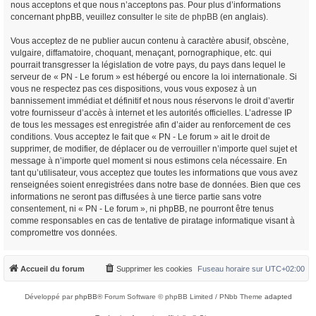
nous acceptons et que nous n’acceptons pas. Pour plus d’informations
concernant phpBB, veuillez consulter
le site de phpBB
(en anglais).
Vous acceptez de ne publier aucun contenu à caractère abusif, obscène,
vulgaire, diffamatoire, choquant, menaçant, pornographique, etc. qui
pourrait transgresser la législation de votre pays, du pays dans lequel le
serveur de « PN - Le forum » est hébergé ou encore la loi internationale. Si
vous ne respectez pas ces dispositions, vous vous exposez à un
bannissement immédiat et définitif et nous nous réservons le droit d’avertir
votre fournisseur d’accès à internet et les autorités officielles. L’adresse IP
de tous les messages est enregistrée afin d’aider au renforcement de ces
conditions. Vous acceptez le fait que « PN - Le forum » ait le droit de
supprimer, de modifier, de déplacer ou de verrouiller n’importe quel sujet et
message à n’importe quel moment si nous estimons cela nécessaire. En
tant qu’utilisateur, vous acceptez que toutes les informations que vous avez
renseignées soient enregistrées dans notre base de données. Bien que ces
informations ne seront pas diffusées à une tierce partie sans votre
consentement, ni « PN - Le forum », ni phpBB, ne pourront être tenus
comme responsables en cas de tentative de piratage informatique visant à
compromettre vos données.
Accueil du forum
Supprimer les cookies
Fuseau horaire sur
UTC+02:00
Développé par
phpBB
® Forum Software © phpBB Limited / PNbb Theme
adapted