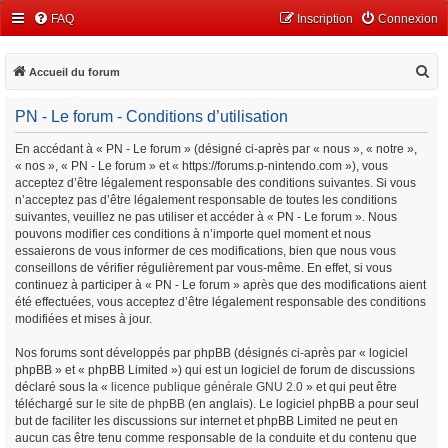
FAQ
Inscription
Connexion
R
Accueil du forum
e
PN - Le forum - Conditions d’utilisation
c
h
En accédant à « PN - Le forum » (désigné ci-après par « nous », « notre »,
« nos », « PN - Le forum » et « https://forums.p-nintendo.com »), vous
e
acceptez d’être légalement responsable des conditions suivantes. Si vous
r
n’acceptez pas d’être légalement responsable de toutes les conditions
c
suivantes, veuillez ne pas utiliser et accéder à « PN - Le forum ». Nous
pouvons modifier ces conditions à n’importe quel moment et nous
h
essaierons de vous informer de ces modifications, bien que nous vous
e
conseillons de vérifier régulièrement par vous-même. En effet, si vous
continuez à participer à « PN - Le forum » après que des modifications aient
r
été effectuées, vous acceptez d’être légalement responsable des conditions
modifiées et mises à jour.
Nos forums sont développés par phpBB (désignés ci-après par « logiciel
phpBB » et « phpBB Limited ») qui est un logiciel de forum de discussions
déclaré sous la «
licence publique générale GNU 2.0
» et qui peut être
téléchargé sur
le site de phpBB
(en anglais). Le logiciel phpBB a pour seul
but de faciliter les discussions sur internet et phpBB Limited ne peut en
aucun cas être tenu comme responsable de la conduite et du contenu que