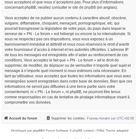
nous acceptons et que nous n’acceptons pas. Pour plus d’informations
concernant phpBB, veuillez consulter
le site de phpBB
(en anglais).
Vous acceptez de ne publier aucun contenu à caractère abusif, obscène,
vulgaire, diffamatoire, choquant, menaçant, pornographique, etc. qui
pourrait transgresser la législation de votre pays, du pays dans lequel le
serveur de « PN - Le forum » est hébergé ou encore la loi internationale. Si
vous ne respectez pas ces dispositions, vous vous exposez à un
bannissement immédiat et définitif et nous nous réservons le droit d’avertir
votre fournisseur d’accès à internet et les autorités officielles. L’adresse IP
de tous les messages est enregistrée afin d’aider au renforcement de ces
conditions. Vous acceptez le fait que « PN - Le forum » ait le droit de
supprimer, de modifier, de déplacer ou de verrouiller n’importe quel sujet et
message à n’importe quel moment si nous estimons cela nécessaire. En
tant qu’utilisateur, vous acceptez que toutes les informations que vous avez
renseignées soient enregistrées dans notre base de données. Bien que ces
informations ne seront pas diffusées à une tierce partie sans votre
consentement, ni « PN - Le forum », ni phpBB, ne pourront être tenus
comme responsables en cas de tentative de piratage informatique visant à
compromettre vos données.
Accueil du forum
Supprimer les cookies
Fuseau horaire sur
UTC+02:00
Développé par
phpBB
® Forum Software © phpBB Limited / PNbb Theme
adapted