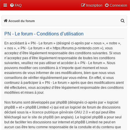
FAQ
Inscription
Connexion
R
Accueil du forum
e
PN - Le forum - Conditions d’utilisation
c
h
En accédant à « PN - Le forum » (désigné ci-après par « nous », « notre »,
« nos », « PN - Le forum » et « https://forums.p-nintendo.com »), vous
e
acceptez d’être légalement responsable des conditions suivantes. Si vous
r
n’acceptez pas d’être légalement responsable de toutes les conditions
c
suivantes, veuillez ne pas utiliser et accéder à « PN - Le forum ». Nous
pouvons modifier ces conditions à n’importe quel moment et nous
h
essaierons de vous informer de ces modifications, bien que nous vous
e
conseillons de vérifier régulièrement par vous-même. En effet, si vous
continuez à participer à « PN - Le forum » après que des modifications aient
r
été effectuées, vous acceptez d’être légalement responsable des conditions
modifiées et mises à jour.
Nos forums sont développés par phpBB (désignés ci-après par « logiciel
phpBB » et « phpBB Limited ») qui est un logiciel de forum de discussions
déclaré sous la «
licence publique générale GNU 2.0
» et qui peut être
téléchargé sur
le site de phpBB
(en anglais). Le logiciel phpBB a pour seul
but de faciliter les discussions sur internet et phpBB Limited ne peut en
aucun cas être tenu comme responsable de la conduite et du contenu que