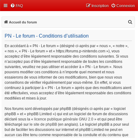
FAQ
Inscription
Connexion
R
Accueil du forum
e
PN - Le forum - Conditions d’utilisation
c
h
En accédant à « PN - Le forum » (désigné ci-après par « nous », « notre »,
« nos », « PN - Le forum » et « https://forums.p-nintendo.com »), vous
e
acceptez d’être légalement responsable des conditions suivantes. Si vous
r
n’acceptez pas d’être légalement responsable de toutes les conditions
c
suivantes, veuillez ne pas utiliser et accéder à « PN - Le forum ». Nous
pouvons modifier ces conditions à n’importe quel moment et nous
h
essaierons de vous informer de ces modifications, bien que nous vous
e
conseillons de vérifier régulièrement par vous-même. En effet, si vous
continuez à participer à « PN - Le forum » après que des modifications aient
r
été effectuées, vous acceptez d’être légalement responsable des conditions
modifiées et mises à jour.
Nos forums sont développés par phpBB (désignés ci-après par « logiciel
phpBB » et « phpBB Limited ») qui est un logiciel de forum de discussions
déclaré sous la «
licence publique générale GNU 2.0
» et qui peut être
téléchargé sur
le site de phpBB
(en anglais). Le logiciel phpBB a pour seul
but de faciliter les discussions sur internet et phpBB Limited ne peut en
aucun cas être tenu comme responsable de la conduite et du contenu que