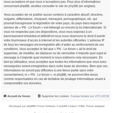
nous acceptons et que nous n’acceptons pas. Pour plus d’informations
concernant phpBB, veuillez consulter
le site de phpBB
(en anglais).
Vous acceptez de ne publier aucun contenu à caractère abusif, obscène,
vulgaire, diffamatoire, choquant, menaçant, pornographique, etc. qui
pourrait transgresser la législation de votre pays, du pays dans lequel le
serveur de « PN - Le forum » est hébergé ou encore la loi internationale. Si
vous ne respectez pas ces dispositions, vous vous exposez à un
bannissement immédiat et définitif et nous nous réservons le droit d’avertir
votre fournisseur d’accès à internet et les autorités officielles. L’adresse IP
de tous les messages est enregistrée afin d’aider au renforcement de ces
conditions. Vous acceptez le fait que « PN - Le forum » ait le droit de
supprimer, de modifier, de déplacer ou de verrouiller n’importe quel sujet et
message à n’importe quel moment si nous estimons cela nécessaire. En
tant qu’utilisateur, vous acceptez que toutes les informations que vous avez
renseignées soient enregistrées dans notre base de données. Bien que ces
informations ne seront pas diffusées à une tierce partie sans votre
consentement, ni « PN - Le forum », ni phpBB, ne pourront être tenus
comme responsables en cas de tentative de piratage informatique visant à
compromettre vos données.
Accueil du forum
Supprimer les cookies
Fuseau horaire sur
UTC+02:00
Développé par
phpBB
® Forum Software © phpBB Limited / PNbb Theme
adapted