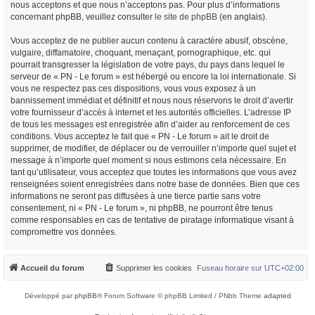
nous acceptons et que nous n’acceptons pas. Pour plus d’informations
concernant phpBB, veuillez consulter
le site de phpBB
(en anglais).
Vous acceptez de ne publier aucun contenu à caractère abusif, obscène,
vulgaire, diffamatoire, choquant, menaçant, pornographique, etc. qui
pourrait transgresser la législation de votre pays, du pays dans lequel le
serveur de « PN - Le forum » est hébergé ou encore la loi internationale. Si
vous ne respectez pas ces dispositions, vous vous exposez à un
bannissement immédiat et définitif et nous nous réservons le droit d’avertir
votre fournisseur d’accès à internet et les autorités officielles. L’adresse IP
de tous les messages est enregistrée afin d’aider au renforcement de ces
conditions. Vous acceptez le fait que « PN - Le forum » ait le droit de
supprimer, de modifier, de déplacer ou de verrouiller n’importe quel sujet et
message à n’importe quel moment si nous estimons cela nécessaire. En
tant qu’utilisateur, vous acceptez que toutes les informations que vous avez
renseignées soient enregistrées dans notre base de données. Bien que ces
informations ne seront pas diffusées à une tierce partie sans votre
consentement, ni « PN - Le forum », ni phpBB, ne pourront être tenus
comme responsables en cas de tentative de piratage informatique visant à
compromettre vos données.
Accueil du forum
Supprimer les cookies
Fuseau horaire sur
UTC+02:00
Développé par
phpBB
® Forum Software © phpBB Limited / PNbb Theme
adapted