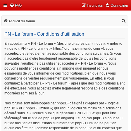
FAQ
Inscription
Connexion
R
Accueil du forum
e
PN - Le forum - Conditions d’utilisation
c
h
En accédant à « PN - Le forum » (désigné ci-après par « nous », « notre »,
« nos », « PN - Le forum » et « https://forums.p-nintendo.com »), vous
e
acceptez d’être légalement responsable des conditions suivantes. Si vous
r
n’acceptez pas d’être légalement responsable de toutes les conditions
c
suivantes, veuillez ne pas utiliser et accéder à « PN - Le forum ». Nous
pouvons modifier ces conditions à n’importe quel moment et nous
h
essaierons de vous informer de ces modifications, bien que nous vous
e
conseillons de vérifier régulièrement par vous-même. En effet, si vous
continuez à participer à « PN - Le forum » après que des modifications aient
r
été effectuées, vous acceptez d’être légalement responsable des conditions
modifiées et mises à jour.
Nos forums sont développés par phpBB (désignés ci-après par « logiciel
phpBB » et « phpBB Limited ») qui est un logiciel de forum de discussions
déclaré sous la «
licence publique générale GNU 2.0
» et qui peut être
téléchargé sur
le site de phpBB
(en anglais). Le logiciel phpBB a pour seul
but de faciliter les discussions sur internet et phpBB Limited ne peut en
aucun cas être tenu comme responsable de la conduite et du contenu que