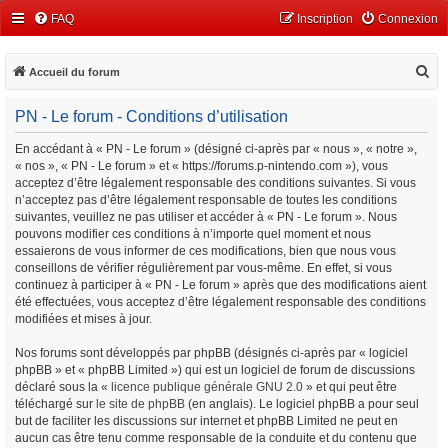
FAQ
Inscription
Connexion
R
Accueil du forum
e
PN - Le forum - Conditions d’utilisation
c
h
En accédant à « PN - Le forum » (désigné ci-après par « nous », « notre »,
« nos », « PN - Le forum » et « https://forums.p-nintendo.com »), vous
e
acceptez d’être légalement responsable des conditions suivantes. Si vous
r
n’acceptez pas d’être légalement responsable de toutes les conditions
c
suivantes, veuillez ne pas utiliser et accéder à « PN - Le forum ». Nous
pouvons modifier ces conditions à n’importe quel moment et nous
h
essaierons de vous informer de ces modifications, bien que nous vous
e
conseillons de vérifier régulièrement par vous-même. En effet, si vous
continuez à participer à « PN - Le forum » après que des modifications aient
r
été effectuées, vous acceptez d’être légalement responsable des conditions
modifiées et mises à jour.
Nos forums sont développés par phpBB (désignés ci-après par « logiciel
phpBB » et « phpBB Limited ») qui est un logiciel de forum de discussions
déclaré sous la «
licence publique générale GNU 2.0
» et qui peut être
téléchargé sur
le site de phpBB
(en anglais). Le logiciel phpBB a pour seul
but de faciliter les discussions sur internet et phpBB Limited ne peut en
aucun cas être tenu comme responsable de la conduite et du contenu que