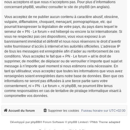
nous acceptons et que nous n’acceptons pas. Pour plus d’informations
concernant phpBB, veuillez consulter
le site de phpBB
(en anglais).
Vous acceptez de ne publier aucun contenu à caractère abusif, obscène,
vulgaire, diffamatoire, choquant, menaçant, pornographique, etc. qui
pourrait transgresser la législation de votre pays, du pays dans lequel le
serveur de « PN - Le forum » est hébergé ou encore la loi internationale. Si
vous ne respectez pas ces dispositions, vous vous exposez à un
bannissement immédiat et définitif et nous nous réservons le droit d’avertir
votre fournisseur d’accès à internet et les autorités officielles. L’adresse IP
de tous les messages est enregistrée afin d’aider au renforcement de ces
conditions. Vous acceptez le fait que « PN - Le forum » ait le droit de
supprimer, de modifier, de déplacer ou de verrouiller n’importe quel sujet et
message à n’importe quel moment si nous estimons cela nécessaire. En
tant qu’utilisateur, vous acceptez que toutes les informations que vous avez
renseignées soient enregistrées dans notre base de données. Bien que ces
informations ne seront pas diffusées à une tierce partie sans votre
consentement, ni « PN - Le forum », ni phpBB, ne pourront être tenus
comme responsables en cas de tentative de piratage informatique visant à
compromettre vos données.
Accueil du forum
Supprimer les cookies
Fuseau horaire sur
UTC+02:00
Développé par
phpBB
® Forum Software © phpBB Limited / PNbb Theme
adapted