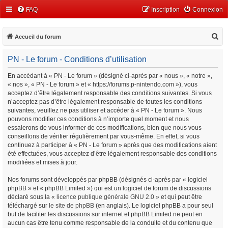
FAQ
Inscription
Connexion
R
Accueil du forum
e
PN - Le forum - Conditions d’utilisation
c
h
En accédant à « PN - Le forum » (désigné ci-après par « nous », « notre »,
« nos », « PN - Le forum » et « https://forums.p-nintendo.com »), vous
e
acceptez d’être légalement responsable des conditions suivantes. Si vous
r
n’acceptez pas d’être légalement responsable de toutes les conditions
c
suivantes, veuillez ne pas utiliser et accéder à « PN - Le forum ». Nous
pouvons modifier ces conditions à n’importe quel moment et nous
h
essaierons de vous informer de ces modifications, bien que nous vous
e
conseillons de vérifier régulièrement par vous-même. En effet, si vous
continuez à participer à « PN - Le forum » après que des modifications aient
r
été effectuées, vous acceptez d’être légalement responsable des conditions
modifiées et mises à jour.
Nos forums sont développés par phpBB (désignés ci-après par « logiciel
phpBB » et « phpBB Limited ») qui est un logiciel de forum de discussions
déclaré sous la «
licence publique générale GNU 2.0
» et qui peut être
téléchargé sur
le site de phpBB
(en anglais). Le logiciel phpBB a pour seul
but de faciliter les discussions sur internet et phpBB Limited ne peut en
aucun cas être tenu comme responsable de la conduite et du contenu que