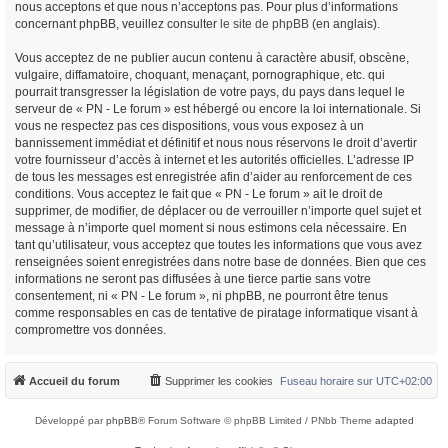
nous acceptons et que nous n’acceptons pas. Pour plus d’informations
concernant phpBB, veuillez consulter
le site de phpBB
(en anglais).
Vous acceptez de ne publier aucun contenu à caractère abusif, obscène,
vulgaire, diffamatoire, choquant, menaçant, pornographique, etc. qui
pourrait transgresser la législation de votre pays, du pays dans lequel le
serveur de « PN - Le forum » est hébergé ou encore la loi internationale. Si
vous ne respectez pas ces dispositions, vous vous exposez à un
bannissement immédiat et définitif et nous nous réservons le droit d’avertir
votre fournisseur d’accès à internet et les autorités officielles. L’adresse IP
de tous les messages est enregistrée afin d’aider au renforcement de ces
conditions. Vous acceptez le fait que « PN - Le forum » ait le droit de
supprimer, de modifier, de déplacer ou de verrouiller n’importe quel sujet et
message à n’importe quel moment si nous estimons cela nécessaire. En
tant qu’utilisateur, vous acceptez que toutes les informations que vous avez
renseignées soient enregistrées dans notre base de données. Bien que ces
informations ne seront pas diffusées à une tierce partie sans votre
consentement, ni « PN - Le forum », ni phpBB, ne pourront être tenus
comme responsables en cas de tentative de piratage informatique visant à
compromettre vos données.
Accueil du forum
Supprimer les cookies
Fuseau horaire sur
UTC+02:00
Développé par
phpBB
® Forum Software © phpBB Limited / PNbb Theme
adapted