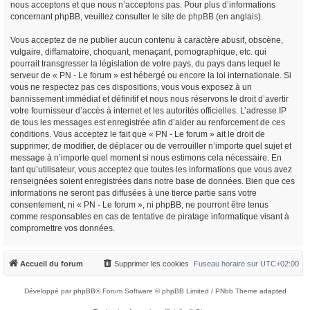
nous acceptons et que nous n’acceptons pas. Pour plus d’informations
concernant phpBB, veuillez consulter
le site de phpBB
(en anglais).
Vous acceptez de ne publier aucun contenu à caractère abusif, obscène,
vulgaire, diffamatoire, choquant, menaçant, pornographique, etc. qui
pourrait transgresser la législation de votre pays, du pays dans lequel le
serveur de « PN - Le forum » est hébergé ou encore la loi internationale. Si
vous ne respectez pas ces dispositions, vous vous exposez à un
bannissement immédiat et définitif et nous nous réservons le droit d’avertir
votre fournisseur d’accès à internet et les autorités officielles. L’adresse IP
de tous les messages est enregistrée afin d’aider au renforcement de ces
conditions. Vous acceptez le fait que « PN - Le forum » ait le droit de
supprimer, de modifier, de déplacer ou de verrouiller n’importe quel sujet et
message à n’importe quel moment si nous estimons cela nécessaire. En
tant qu’utilisateur, vous acceptez que toutes les informations que vous avez
renseignées soient enregistrées dans notre base de données. Bien que ces
informations ne seront pas diffusées à une tierce partie sans votre
consentement, ni « PN - Le forum », ni phpBB, ne pourront être tenus
comme responsables en cas de tentative de piratage informatique visant à
compromettre vos données.
Accueil du forum
Supprimer les cookies
Fuseau horaire sur
UTC+02:00
Développé par
phpBB
® Forum Software © phpBB Limited / PNbb Theme
adapted