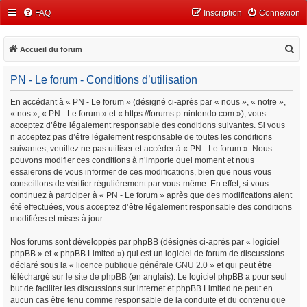
FAQ
Inscription
Connexion
R
Accueil du forum
e
PN - Le forum - Conditions d’utilisation
c
h
En accédant à « PN - Le forum » (désigné ci-après par « nous », « notre »,
« nos », « PN - Le forum » et « https://forums.p-nintendo.com »), vous
e
acceptez d’être légalement responsable des conditions suivantes. Si vous
r
n’acceptez pas d’être légalement responsable de toutes les conditions
c
suivantes, veuillez ne pas utiliser et accéder à « PN - Le forum ». Nous
pouvons modifier ces conditions à n’importe quel moment et nous
h
essaierons de vous informer de ces modifications, bien que nous vous
e
conseillons de vérifier régulièrement par vous-même. En effet, si vous
continuez à participer à « PN - Le forum » après que des modifications aient
r
été effectuées, vous acceptez d’être légalement responsable des conditions
modifiées et mises à jour.
Nos forums sont développés par phpBB (désignés ci-après par « logiciel
phpBB » et « phpBB Limited ») qui est un logiciel de forum de discussions
déclaré sous la «
licence publique générale GNU 2.0
» et qui peut être
téléchargé sur
le site de phpBB
(en anglais). Le logiciel phpBB a pour seul
but de faciliter les discussions sur internet et phpBB Limited ne peut en
aucun cas être tenu comme responsable de la conduite et du contenu que