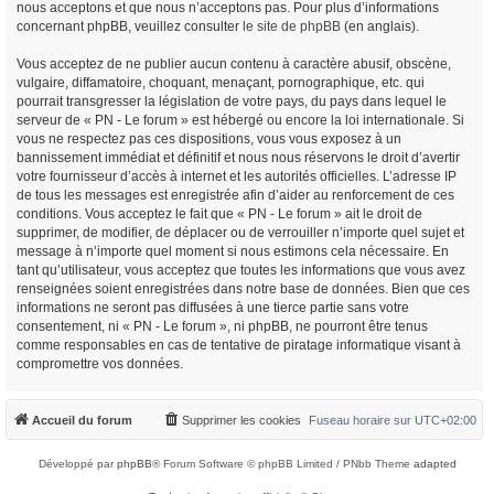
nous acceptons et que nous n’acceptons pas. Pour plus d’informations
concernant phpBB, veuillez consulter
le site de phpBB
(en anglais).
Vous acceptez de ne publier aucun contenu à caractère abusif, obscène,
vulgaire, diffamatoire, choquant, menaçant, pornographique, etc. qui
pourrait transgresser la législation de votre pays, du pays dans lequel le
serveur de « PN - Le forum » est hébergé ou encore la loi internationale. Si
vous ne respectez pas ces dispositions, vous vous exposez à un
bannissement immédiat et définitif et nous nous réservons le droit d’avertir
votre fournisseur d’accès à internet et les autorités officielles. L’adresse IP
de tous les messages est enregistrée afin d’aider au renforcement de ces
conditions. Vous acceptez le fait que « PN - Le forum » ait le droit de
supprimer, de modifier, de déplacer ou de verrouiller n’importe quel sujet et
message à n’importe quel moment si nous estimons cela nécessaire. En
tant qu’utilisateur, vous acceptez que toutes les informations que vous avez
renseignées soient enregistrées dans notre base de données. Bien que ces
informations ne seront pas diffusées à une tierce partie sans votre
consentement, ni « PN - Le forum », ni phpBB, ne pourront être tenus
comme responsables en cas de tentative de piratage informatique visant à
compromettre vos données.
Accueil du forum
Supprimer les cookies
Fuseau horaire sur
UTC+02:00
Développé par
phpBB
® Forum Software © phpBB Limited / PNbb Theme
adapted