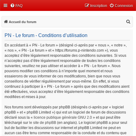
FAQ
Inscription
Connexion
R
Accueil du forum
e
PN - Le forum - Conditions d’utilisation
c
h
En accédant à « PN - Le forum » (désigné ci-après par « nous », « notre »,
« nos », « PN - Le forum » et « https://forums.p-nintendo.com »), vous
e
acceptez d’être légalement responsable des conditions suivantes. Si vous
r
n’acceptez pas d’être légalement responsable de toutes les conditions
c
suivantes, veuillez ne pas utiliser et accéder à « PN - Le forum ». Nous
pouvons modifier ces conditions à n’importe quel moment et nous
h
essaierons de vous informer de ces modifications, bien que nous vous
e
conseillons de vérifier régulièrement par vous-même. En effet, si vous
continuez à participer à « PN - Le forum » après que des modifications aient
r
été effectuées, vous acceptez d’être légalement responsable des conditions
modifiées et mises à jour.
Nos forums sont développés par phpBB (désignés ci-après par « logiciel
phpBB » et « phpBB Limited ») qui est un logiciel de forum de discussions
déclaré sous la «
licence publique générale GNU 2.0
» et qui peut être
téléchargé sur
le site de phpBB
(en anglais). Le logiciel phpBB a pour seul
but de faciliter les discussions sur internet et phpBB Limited ne peut en
aucun cas être tenu comme responsable de la conduite et du contenu que