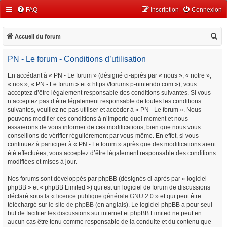
FAQ
Inscription
Connexion
R
Accueil du forum
e
PN - Le forum - Conditions d’utilisation
c
h
En accédant à « PN - Le forum » (désigné ci-après par « nous », « notre »,
« nos », « PN - Le forum » et « https://forums.p-nintendo.com »), vous
e
acceptez d’être légalement responsable des conditions suivantes. Si vous
r
n’acceptez pas d’être légalement responsable de toutes les conditions
c
suivantes, veuillez ne pas utiliser et accéder à « PN - Le forum ». Nous
pouvons modifier ces conditions à n’importe quel moment et nous
h
essaierons de vous informer de ces modifications, bien que nous vous
e
conseillons de vérifier régulièrement par vous-même. En effet, si vous
continuez à participer à « PN - Le forum » après que des modifications aient
r
été effectuées, vous acceptez d’être légalement responsable des conditions
modifiées et mises à jour.
Nos forums sont développés par phpBB (désignés ci-après par « logiciel
phpBB » et « phpBB Limited ») qui est un logiciel de forum de discussions
déclaré sous la «
licence publique générale GNU 2.0
» et qui peut être
téléchargé sur
le site de phpBB
(en anglais). Le logiciel phpBB a pour seul
but de faciliter les discussions sur internet et phpBB Limited ne peut en
aucun cas être tenu comme responsable de la conduite et du contenu que