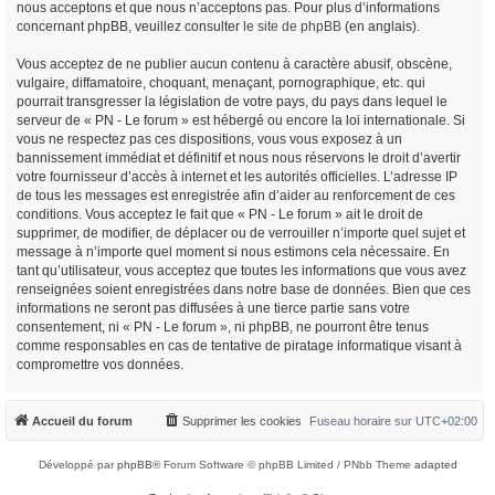
nous acceptons et que nous n’acceptons pas. Pour plus d’informations
concernant phpBB, veuillez consulter
le site de phpBB
(en anglais).
Vous acceptez de ne publier aucun contenu à caractère abusif, obscène,
vulgaire, diffamatoire, choquant, menaçant, pornographique, etc. qui
pourrait transgresser la législation de votre pays, du pays dans lequel le
serveur de « PN - Le forum » est hébergé ou encore la loi internationale. Si
vous ne respectez pas ces dispositions, vous vous exposez à un
bannissement immédiat et définitif et nous nous réservons le droit d’avertir
votre fournisseur d’accès à internet et les autorités officielles. L’adresse IP
de tous les messages est enregistrée afin d’aider au renforcement de ces
conditions. Vous acceptez le fait que « PN - Le forum » ait le droit de
supprimer, de modifier, de déplacer ou de verrouiller n’importe quel sujet et
message à n’importe quel moment si nous estimons cela nécessaire. En
tant qu’utilisateur, vous acceptez que toutes les informations que vous avez
renseignées soient enregistrées dans notre base de données. Bien que ces
informations ne seront pas diffusées à une tierce partie sans votre
consentement, ni « PN - Le forum », ni phpBB, ne pourront être tenus
comme responsables en cas de tentative de piratage informatique visant à
compromettre vos données.
Accueil du forum
Supprimer les cookies
Fuseau horaire sur
UTC+02:00
Développé par
phpBB
® Forum Software © phpBB Limited / PNbb Theme
adapted