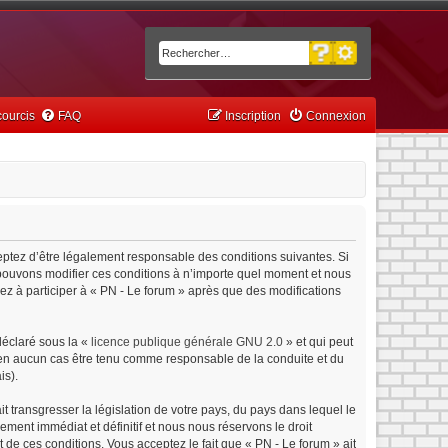
Recherche avancée
Rechercher
ourcis
FAQ
Inscription
Connexion
ceptez d’être légalement responsable des conditions suivantes. Si
s pouvons modifier ces conditions à n’importe quel moment et nous
ez à participer à « PN - Le forum » après que des modifications
déclaré sous la «
licence publique générale GNU 2.0
» et qui peut
ut en aucun cas être tenu comme responsable de la conduite et du
is).
 transgresser la législation de votre pays, du pays dans lequel le
ment immédiat et définitif et nous nous réservons le droit
nt de ces conditions. Vous acceptez le fait que « PN - Le forum » ait