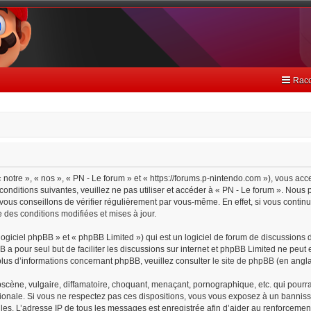
Racc
 notre », « nos », « PN - Le forum » et « https://forums.p-nintendo.com »), vous ac
onditions suivantes, veuillez ne pas utiliser et accéder à « PN - Le forum ». Nou
ous conseillons de vérifier régulièrement par vous-même. En effet, si vous continu
 des conditions modifiées et mises à jour.
giciel phpBB » et « phpBB Limited ») qui est un logiciel de forum de discussions 
BB a pour seul but de faciliter les discussions sur internet et phpBB Limited ne pe
lus d’informations concernant phpBB, veuillez consulter
le site de phpBB
(en angla
cène, vulgaire, diffamatoire, choquant, menaçant, pornographique, etc. qui pourrait
tionale. Si vous ne respectez pas ces dispositions, vous vous exposez à un bannisse
cielles. L’adresse IP de tous les messages est enregistrée afin d’aider au renforceme