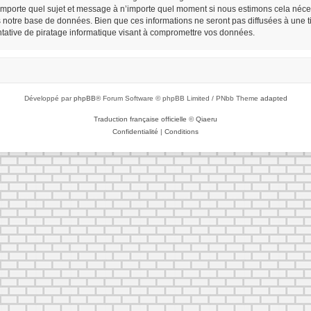
n’importe quel sujet et message à n’importe quel moment si nous estimons cela néces
notre base de données. Bien que ces informations ne seront pas diffusées à une tie
ative de piratage informatique visant à compromettre vos données.
Développé par
phpBB
® Forum Software © phpBB Limited / PNbb Theme
adapted
Traduction française officielle
©
Qiaeru
Confidentialité
|
Conditions