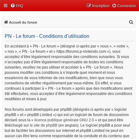
FAQ
Inscription
Connexion
R
Accueil du forum
e
PN - Le forum - Conditions d’utilisation
c
h
En accédant à « PN - Le forum » (désigné ci-après par « nous », « notre »,
« nos », « PN - Le forum » et « https://forums.p-nintendo.com »), vous
e
acceptez d’être légalement responsable des conditions suivantes. Si vous
r
n’acceptez pas d’être légalement responsable de toutes les conditions
c
suivantes, veuillez ne pas utiliser et accéder à « PN - Le forum ». Nous
pouvons modifier ces conditions à n’importe quel moment et nous
h
essaierons de vous informer de ces modifications, bien que nous vous
e
conseillons de vérifier régulièrement par vous-même. En effet, si vous
continuez à participer à « PN - Le forum » après que des modifications aient
r
été effectuées, vous acceptez d’être légalement responsable des conditions
modifiées et mises à jour.
Nos forums sont développés par phpBB (désignés ci-après par « logiciel
phpBB » et « phpBB Limited ») qui est un logiciel de forum de discussions
déclaré sous la «
licence publique générale GNU 2.0
» et qui peut être
téléchargé sur
le site de phpBB
(en anglais). Le logiciel phpBB a pour seul
but de faciliter les discussions sur internet et phpBB Limited ne peut en
aucun cas être tenu comme responsable de la conduite et du contenu que