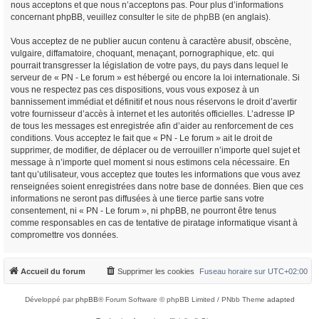
nous acceptons et que nous n’acceptons pas. Pour plus d’informations
concernant phpBB, veuillez consulter
le site de phpBB
(en anglais).
Vous acceptez de ne publier aucun contenu à caractère abusif, obscène,
vulgaire, diffamatoire, choquant, menaçant, pornographique, etc. qui
pourrait transgresser la législation de votre pays, du pays dans lequel le
serveur de « PN - Le forum » est hébergé ou encore la loi internationale. Si
vous ne respectez pas ces dispositions, vous vous exposez à un
bannissement immédiat et définitif et nous nous réservons le droit d’avertir
votre fournisseur d’accès à internet et les autorités officielles. L’adresse IP
de tous les messages est enregistrée afin d’aider au renforcement de ces
conditions. Vous acceptez le fait que « PN - Le forum » ait le droit de
supprimer, de modifier, de déplacer ou de verrouiller n’importe quel sujet et
message à n’importe quel moment si nous estimons cela nécessaire. En
tant qu’utilisateur, vous acceptez que toutes les informations que vous avez
renseignées soient enregistrées dans notre base de données. Bien que ces
informations ne seront pas diffusées à une tierce partie sans votre
consentement, ni « PN - Le forum », ni phpBB, ne pourront être tenus
comme responsables en cas de tentative de piratage informatique visant à
compromettre vos données.
Accueil du forum
Supprimer les cookies
Fuseau horaire sur
UTC+02:00
Développé par
phpBB
® Forum Software © phpBB Limited / PNbb Theme
adapted