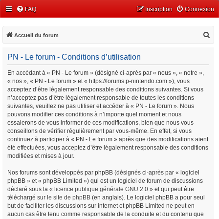
FAQ
Inscription
Connexion
R
Accueil du forum
e
PN - Le forum - Conditions d’utilisation
c
h
En accédant à « PN - Le forum » (désigné ci-après par « nous », « notre »,
« nos », « PN - Le forum » et « https://forums.p-nintendo.com »), vous
e
acceptez d’être légalement responsable des conditions suivantes. Si vous
r
n’acceptez pas d’être légalement responsable de toutes les conditions
c
suivantes, veuillez ne pas utiliser et accéder à « PN - Le forum ». Nous
pouvons modifier ces conditions à n’importe quel moment et nous
h
essaierons de vous informer de ces modifications, bien que nous vous
e
conseillons de vérifier régulièrement par vous-même. En effet, si vous
continuez à participer à « PN - Le forum » après que des modifications aient
r
été effectuées, vous acceptez d’être légalement responsable des conditions
modifiées et mises à jour.
Nos forums sont développés par phpBB (désignés ci-après par « logiciel
phpBB » et « phpBB Limited ») qui est un logiciel de forum de discussions
déclaré sous la «
licence publique générale GNU 2.0
» et qui peut être
téléchargé sur
le site de phpBB
(en anglais). Le logiciel phpBB a pour seul
but de faciliter les discussions sur internet et phpBB Limited ne peut en
aucun cas être tenu comme responsable de la conduite et du contenu que