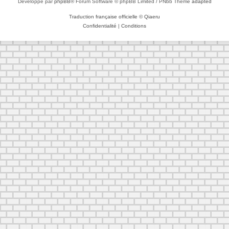
Développé par
phpBB
® Forum Software © phpBB Limited / PNbb Theme
adapted
Traduction française officielle
©
Qiaeru
Confidentialité
|
Conditions