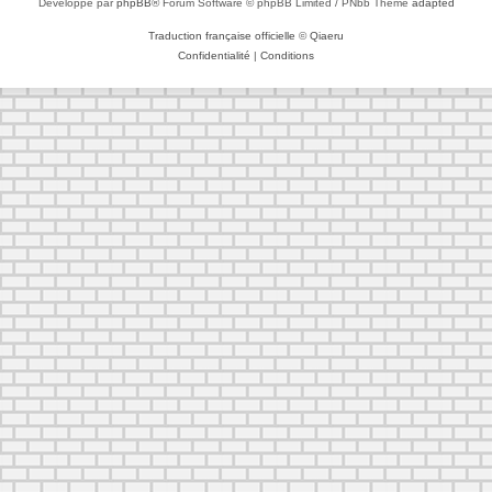
Développé par
phpBB
® Forum Software © phpBB Limited / PNbb Theme
adapted
Traduction française officielle
©
Qiaeru
Confidentialité
|
Conditions