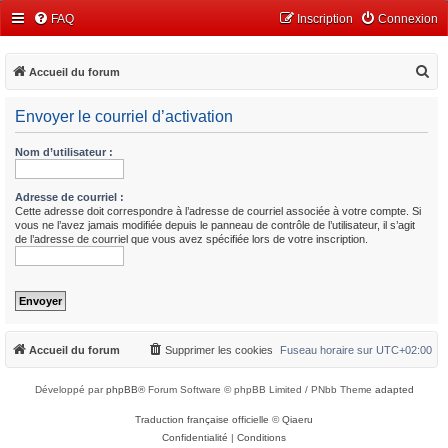
FAQ
Inscription
Connexion
R
Accueil du forum
e
Envoyer le courriel d’activation
c
h
Nom d’utilisateur :
e
r
Adresse de courriel :
Cette adresse doit correspondre à l’adresse de courriel associée à votre compte. Si
c
vous ne l’avez jamais modifiée depuis le panneau de contrôle de l’utilisateur, il s’agit
de l’adresse de courriel que vous avez spécifiée lors de votre inscription.
h
e
r
Accueil du forum
Supprimer les cookies
Fuseau horaire sur
UTC+02:00
Développé par
phpBB
® Forum Software © phpBB Limited / PNbb Theme
adapted
Traduction française officielle
©
Qiaeru
Confidentialité
|
Conditions